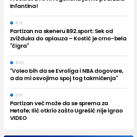
Infantina!
8:13
Partizan na skeneru B92.sport: Sek od
zvižduka do aplauza – Kostić je crno-bela
"čigra"
8:00
"Voleo bih da se Evroliga i NBA dogovore,
a da mi osvojimo spoj tog takmičenja"
0:01
Partizan već može da se sprema za
Hetafe; Ilić otkrio zašto Ugrešić nije igrao
VIDEO