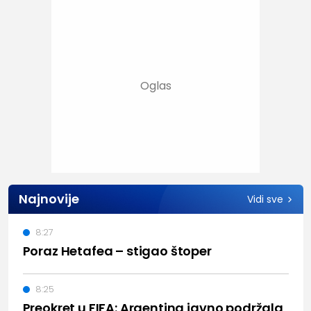
Najnovije
Vidi sve
8:27
Poraz Hetafea – stigao štoper
8:25
Preokret u FIFA: Argentina javno podržala