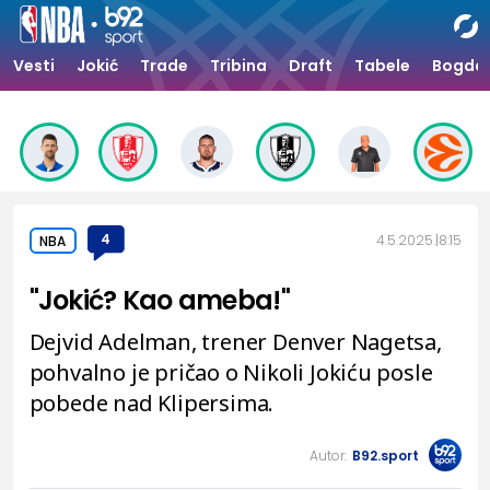
Vesti
Jokić
Trade
Tribina
Draft
Tabele
Bogdan
4
4.5.2025.
8:15
NBA
"Jokić? Kao ameba!"
Dejvid Adelman, trener Denver Nagetsa,
pohvalno je pričao o Nikoli Jokiću posle
pobede nad Klipersima.
Autor:
B92.sport