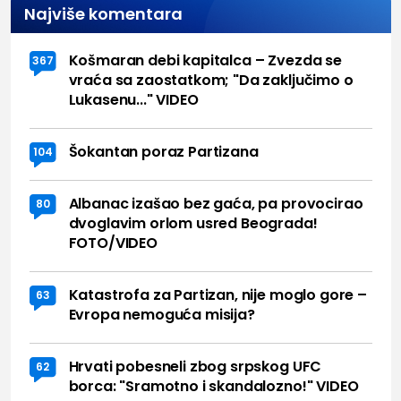
Najviše komentara
Košmaran debi kapitalca – Zvezda se
367
vraća sa zaostatkom; "Da zaključimo o
Lukasenu..." VIDEO
Šokantan poraz Partizana
104
Albanac izašao bez gaća, pa provocirao
80
dvoglavim orlom usred Beograda!
FOTO/VIDEO
Katastrofa za Partizan, nije moglo gore –
63
Evropa nemoguća misija?
Hrvati pobesneli zbog srpskog UFC
62
borca: "Sramotno i skandalozno!" VIDEO