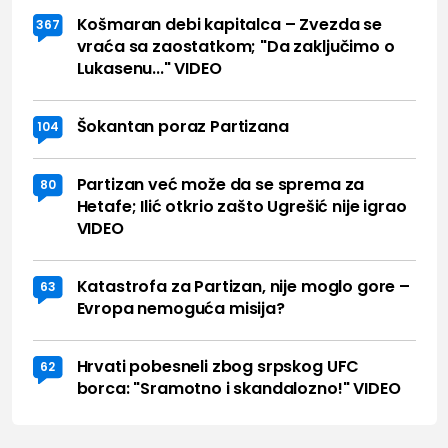
Košmaran debi kapitalca – Zvezda se
367
vraća sa zaostatkom; "Da zaključimo o
Lukasenu..." VIDEO
Šokantan poraz Partizana
104
Partizan već može da se sprema za
80
Hetafe; Ilić otkrio zašto Ugrešić nije igrao
VIDEO
Katastrofa za Partizan, nije moglo gore –
63
Evropa nemoguća misija?
Hrvati pobesneli zbog srpskog UFC
62
borca: "Sramotno i skandalozno!" VIDEO