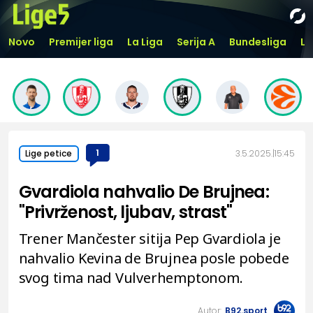
Novo
Premijer liga
La Liga
Serija A
Bundesliga
Li
1
3.5.2025.
15:45
Lige petice
Gvardiola nahvalio De Brujnea:
"Privrženost, ljubav, strast"
Trener Mančester sitija Pep Gvardiola je
nahvalio Kevina de Brujnea posle pobede
svog tima nad Vulverhemptonom.
Autor:
B92.sport