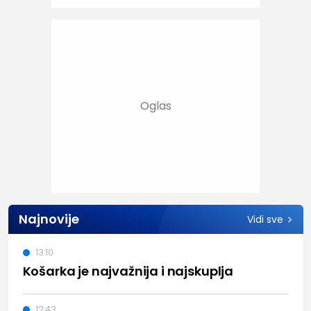
Najnovije
Vidi sve
13:10
Košarka je najvažnija i najskuplja
12:43