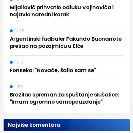
Mijailović prihvatio odluku Vojinovića i
najavio naredni korak
12:28
Argentinski fudbaler Fakundo Buonanote
prešao na pozajmicu u Elče
12:15
Fonseka: "Novače, šalio sam se"
11:55
Brazilac spreman za spuštanje slušalice:
"Imam ogromno samopouzdanje"
Najviše komentara