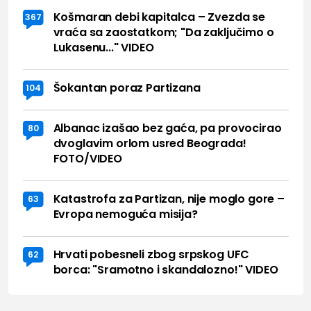
Košmaran debi kapitalca – Zvezda se
367
vraća sa zaostatkom; "Da zaključimo o
Lukasenu..." VIDEO
Šokantan poraz Partizana
104
Albanac izašao bez gaća, pa provocirao
80
dvoglavim orlom usred Beograda!
FOTO/VIDEO
Katastrofa za Partizan, nije moglo gore –
63
Evropa nemoguća misija?
Hrvati pobesneli zbog srpskog UFC
62
borca: "Sramotno i skandalozno!" VIDEO