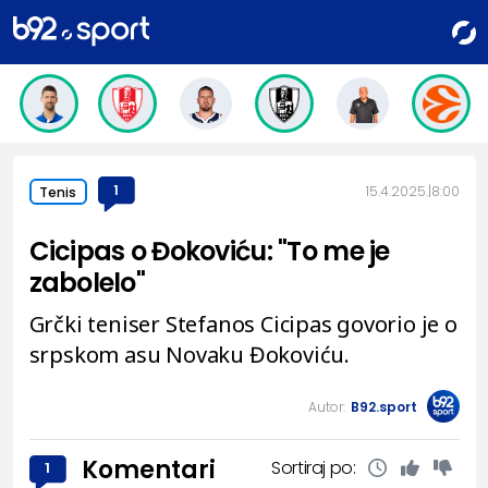
1
15.4.2025.
8:00
Tenis
Cicipas o Đokoviću: "To me je
zabolelo"
Grčki teniser Stefanos Cicipas govorio je o
srpskom asu Novaku Đokoviću.
Autor:
B92.sport
Komentari
Sortiraj po:
1