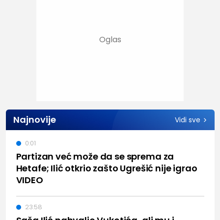
Najnovije
Vidi sve
0:01
Partizan već može da se sprema za
Hetafe; Ilić otkrio zašto Ugrešić nije igrao
VIDEO
23:58