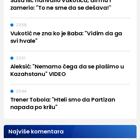
Saša Ilić nahvalio Vukotića, ali mu i
zamerio: "To ne sme da se dešava!"
23:58
Vukotić ne zna ko je Baba: "Vidim da ga
svi hvale"
23:51
Aleksić: "Nemamo čega da se plašimo u
Kazahstanu" VIDEO
23:44
Trener Tobola: "Hteli smo da Partizan
napada po krilu"
Najviše komentara