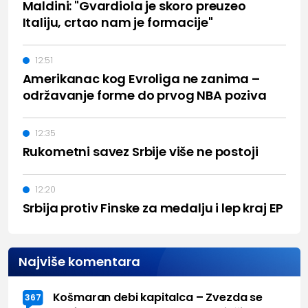
Maldini: "Gvardiola je skoro preuzeo
Italiju, crtao nam je formacije"
12:51
Amerikanac kog Evroliga ne zanima –
održavanje forme do prvog NBA poziva
12:35
Rukometni savez Srbije više ne postoji
12:20
Srbija protiv Finske za medalju i lep kraj EP
Najviše komentara
Košmaran debi kapitalca – Zvezda se
367