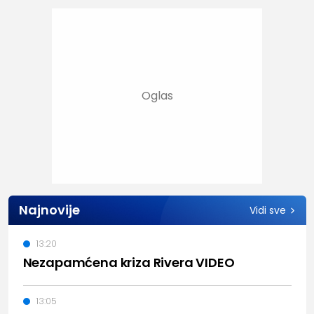
Najnovije
Vidi sve
13:20
Nezapamćena kriza Rivera VIDEO
13:05