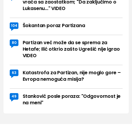
vraća sa zaostatkom; "Da zaključimo o
Lukasenu..." VIDEO
Šokantan poraz Partizana
104
Partizan već može da se sprema za
80
Hetafe; Ilić otkrio zašto Ugrešić nije igrao
VIDEO
Katastrofa za Partizan, nije moglo gore –
63
Evropa nemoguća misija?
Stanković posle poraza: "Odgovornost je
49
na meni"