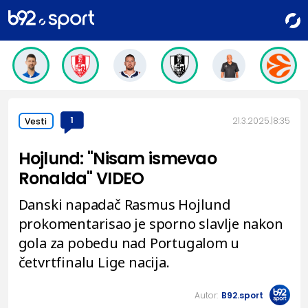
1
21.3.2025.
8:35
Vesti
Hojlund: "Nisam ismevao
Ronalda" VIDEO
Danski napadač Rasmus Hojlund
prokomentarisao je sporno slavlje nakon
gola za pobedu nad Portugalom u
četvrtfinalu Lige nacija.
Autor:
B92.sport