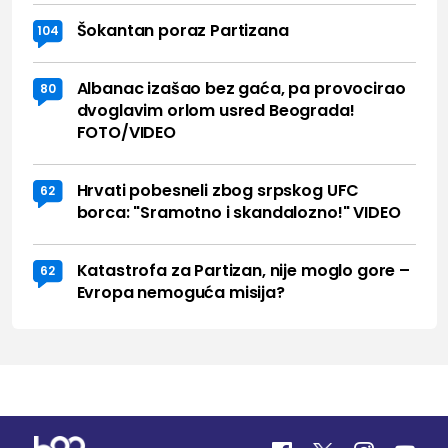
Šokantan poraz Partizana
104
Albanac izašao bez gaća, pa provocirao
80
dvoglavim orlom usred Beograda!
FOTO/VIDEO
Hrvati pobesneli zbog srpskog UFC
62
borca: "Sramotno i skandalozno!" VIDEO
Katastrofa za Partizan, nije moglo gore –
62
Evropa nemoguća misija?