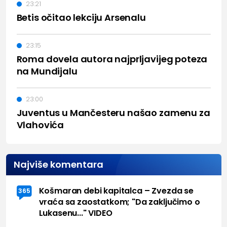
23:21
Betis očitao lekciju Arsenalu
23:15
Roma dovela autora najprljavijeg poteza
na Mundijalu
23:00
Juventus u Mančesteru našao zamenu za
Vlahovića
Najviše komentara
Košmaran debi kapitalca – Zvezda se
365
vraća sa zaostatkom; "Da zaključimo o
Lukasenu..." VIDEO