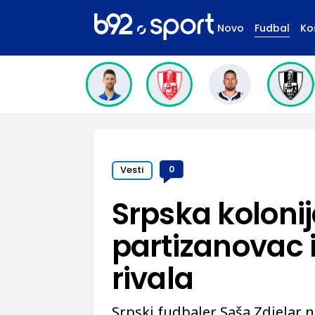
Novo
Fudbal
Ko
Vesti
0
Srpska kolonij
partizanovac i
rivala
Srpski fudbaler Saša Zdjelar n