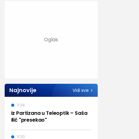
Najnovije
Vidi sve
11:34
Iz Partizana u Teleoptik – Saša
Ilić "presekao"
11:20