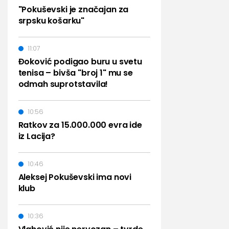
"Pokuševski je značajan za
srpsku košarku"
11:07
Đoković podigao buru u svetu
tenisa – bivša "broj 1" mu se
odmah suprotstavila!
10:56
Ratkov za 15.000.000 evra ide
iz Lacija?
10:46
Aleksej Pokuševski ima novi
klub
10:36