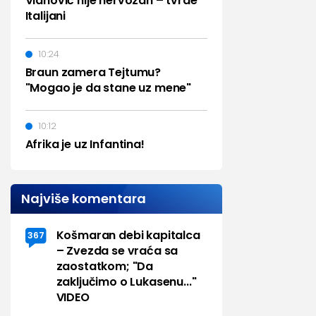
Vlahović nije nervozan – tvrde
Italijani
10:24
Braun zamera Tejtumu?
"Mogao je da stane uz mene"
10:12
Afrika je uz Infantina!
Najviše komentara
Košmaran debi kapitalca
367
– Zvezda se vraća sa
zaostatkom; "Da
zaključimo o Lukasenu..."
VIDEO