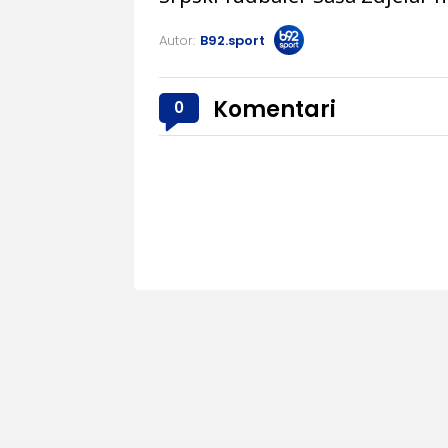
Autor:
B92.sport
Komentari
0