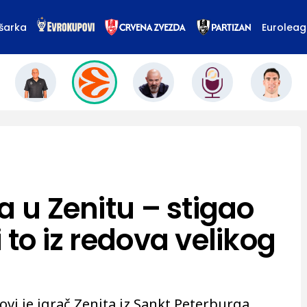
šarka
Eurolea
a u Zenitu – stigao
 to iz redova velikog
ovi je igrač Zenita iz Sankt Peterburga.