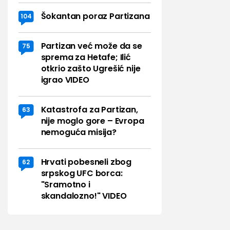
Šokantan poraz Partizana
104
Partizan već može da se
75
sprema za Hetafe; Ilić
otkrio zašto Ugrešić nije
igrao VIDEO
Katastrofa za Partizan,
63
nije moglo gore – Evropa
nemoguća misija?
Hrvati pobesneli zbog
62
srpskog UFC borca:
"Sramotno i
skandalozno!" VIDEO