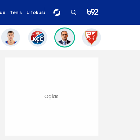
gue
Tenis
U fokusu