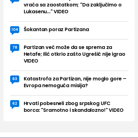
vraća sa zaostatkom; "Da zaključimo o
Lukasenu..." VIDEO
Šokantan poraz Partizana
104
Partizan već može da se sprema za
78
Hetafe; Ilić otkrio zašto Ugrešić nije igrao
VIDEO
Katastrofa za Partizan, nije moglo gore –
63
Evropa nemoguća misija?
Hrvati pobesneli zbog srpskog UFC
62
borca: "Sramotno i skandalozno!" VIDEO