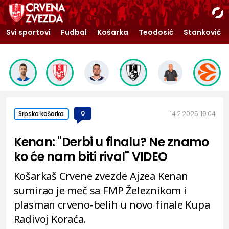
Svi sportovi
Fudbal
Košarka
Teodosić
Stanković
0
14.2.2025.
19:04
Srpska košarka
Kenan: "Derbi u finalu? Ne znamo
ko će nam biti rival" VIDEO
Košarkaš Crvene zvezde Ajzea Kenan
sumirao je meč sa FMP Železnikom i
plasman crveno-belih u novo finale Kupa
Radivoj Koraća.