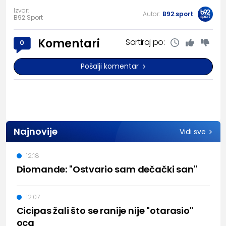
Izvor:
Autor:
B92.sport
B92.Sport
Komentari
Sortiraj po:
0
Pošalji komentar
Najnovije
Vidi sve
12:18
Diomande: "Ostvario sam dečački san"
12:07
Cicipas žali što se ranije nije "otarasio"
oca