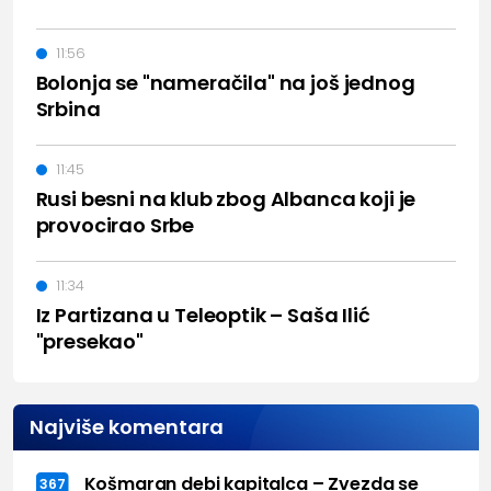
11:56
Bolonja se "nameračila" na još jednog
Srbina
11:45
Rusi besni na klub zbog Albanca koji je
provocirao Srbe
11:34
Iz Partizana u Teleoptik – Saša Ilić
"presekao"
Najviše komentara
Košmaran debi kapitalca – Zvezda se
367