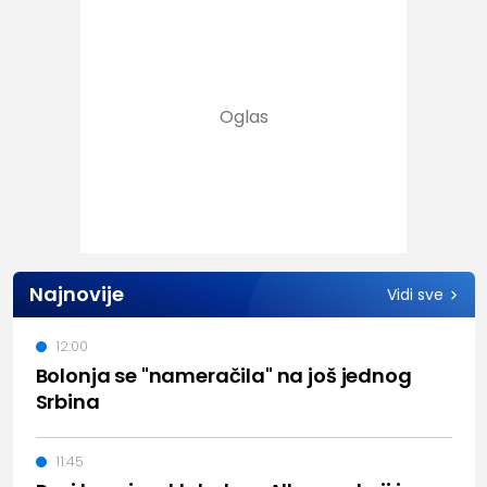
Najnovije
Vidi sve
12:00
Bolonja se "nameračila" na još jednog
Srbina
11:45