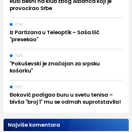
Rusi besni na klub zbog Albanca koji je
provocirao Srbe
11:34
Iz Partizana u Teleoptik – Saša Ilić
"presekao"
11:20
"Pokuševski je značajan za srpsku
košarku"
11:07
Đoković podigao buru u svetu tenisa –
bivša "broj 1" mu se odmah suprotstavila!
Najviše komentara