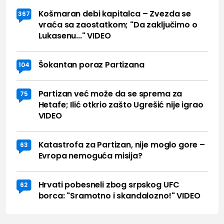
Košmaran debi kapitalca – Zvezda se
367
vraća sa zaostatkom; "Da zaključimo o
Lukasenu..." VIDEO
Šokantan poraz Partizana
104
Partizan već može da se sprema za
75
Hetafe; Ilić otkrio zašto Ugrešić nije igrao
VIDEO
Katastrofa za Partizan, nije moglo gore –
63
Evropa nemoguća misija?
Hrvati pobesneli zbog srpskog UFC
62
borca: "Sramotno i skandalozno!" VIDEO