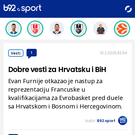
1
10.2.2025.
12:54
Vesti
Dobre vesti za Hrvatsku i BiH
Evan Furnije otkazao je nastup za
reprezentaciju Francuske u
kvalifikacijama za Evrobasket pred duele
sa Hrvatskom i Bosnom i Hercegovinom.
Autor:
B92.sport