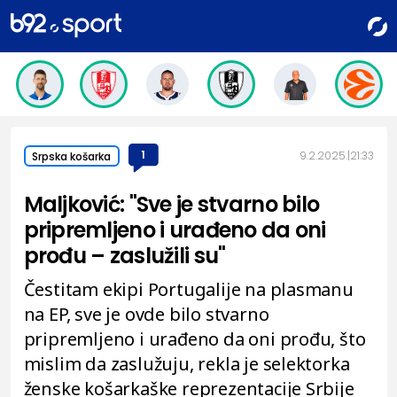
1
9.2.2025.
21:33
Srpska košarka
Maljković: "Sve je stvarno bilo
pripremljeno i urađeno da oni
prođu – zaslužili su"
Čestitam ekipi Portugalije na plasmanu
na EP, sve je ovde bilo stvarno
pripremljeno i urađeno da oni prođu, što
mislim da zaslužuju, rekla je selektorka
ženske košarkaške reprezentacije Srbije