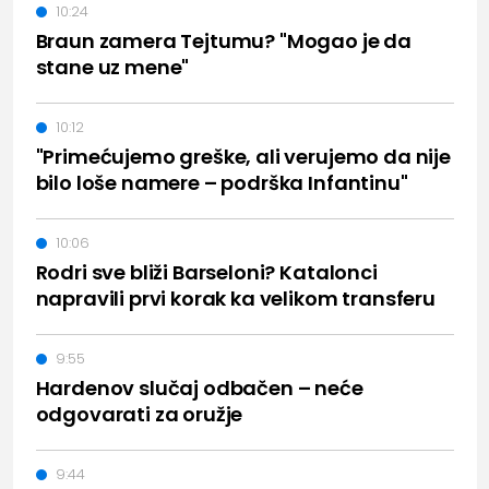
10:24
Braun zamera Tejtumu? "Mogao je da
stane uz mene"
10:12
"Primećujemo greške, ali verujemo da nije
bilo loše namere – podrška Infantinu"
10:06
Rodri sve bliži Barseloni? Katalonci
napravili prvi korak ka velikom transferu
9:55
Hardenov slučaj odbačen – neće
odgovarati za oružje
9:44