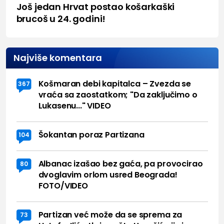
Još jedan Hrvat postao košarkaški
brucoš u 24. godini!
Najviše komentara
Košmaran debi kapitalca – Zvezda se
367
vraća sa zaostatkom; "Da zaključimo o
Lukasenu..." VIDEO
Šokantan poraz Partizana
104
Albanac izašao bez gaća, pa provocirao
80
dvoglavim orlom usred Beograda!
FOTO/VIDEO
Partizan već može da se sprema za
73