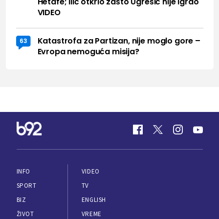
Hetafe; Ilić otkrio zašto Ugrešić nije igrao
VIDEO
Katastrofa za Partizan, nije moglo gore –
63
Evropa nemoguća misija?
INFO
VIDEO
SPORT
TV
BIZ
ENGLISH
ŽIVOT
VREME