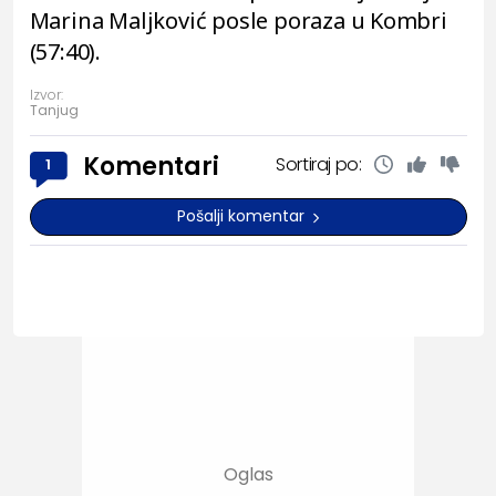
Marina Maljković posle poraza u Kombri
(57:40).
Izvor:
Tanjug
Komentari
Sortiraj po:
1
Pošalji komentar