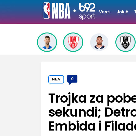
Vesti
Jokić
NBA
0
Trojka za pob
sekundi; Detro
Embida i Filad