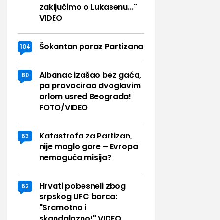
zaključimo o Lukasenu..."
VIDEO
Šokantan poraz Partizana
104
Albanac izašao bez gaća,
80
pa provocirao dvoglavim
orlom usred Beograda!
FOTO/VIDEO
Katastrofa za Partizan,
63
nije moglo gore – Evropa
nemoguća misija?
Hrvati pobesneli zbog
62
srpskog UFC borca:
"Sramotno i
skandalozno!" VIDEO