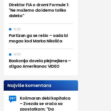
Direktor FIA o drami Formule 1:
"Ne možemo da idemo toliko
daleko"
15:05
Partizan ga se rešio – sada bi
mogao kod Marka Nikolića
14:55
Baskonija dovela plejmejkera –
stigao Amerikanac VIDEO
Najviše komentara
Košmaran debi kapitalca
367
– Zvezda se vraća sa
zaostatkom; "Da