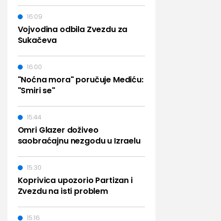
16:09
Vojvodina odbila Zvezdu za
Sukačeva
16:00
"Noćna mora" poručuje Mediću:
"Smiri se"
15:44
Omri Glazer doživeo
saobraćajnu nezgodu u Izraelu
15:30
Koprivica upozorio Partizan i
Zvezdu na isti problem
15:16