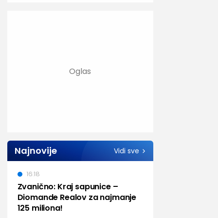
Najnovije
Vidi sve
16:18
Zvanično: Kraj sapunice –
Diomande Realov za najmanje
125 miliona!