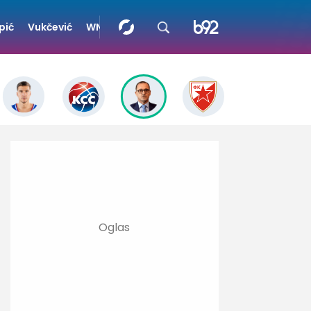
pić
Vukčević
WNBA