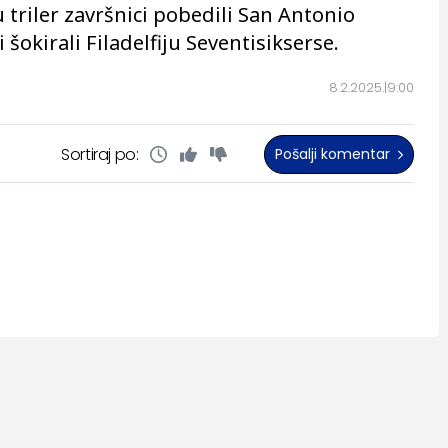
 triler završnici pobedili San Antonio
 šokirali Filadelfiju Seventisikserse.
8.2.2025.
9:00
Sortiraj po:
Pošalji komentar