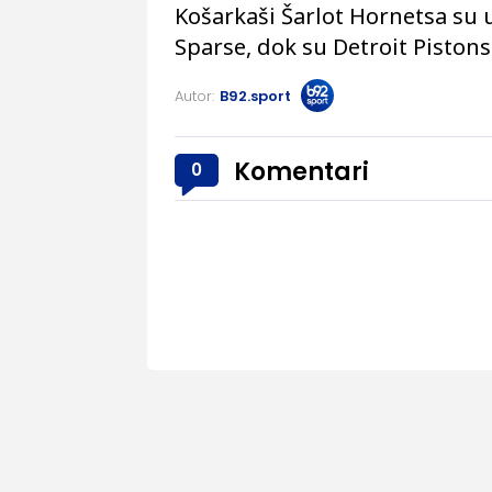
Košarkaši Šarlot Hornetsa su u
Sparse, dok su Detroit Pistonsi
Autor:
B92.sport
Komentari
0