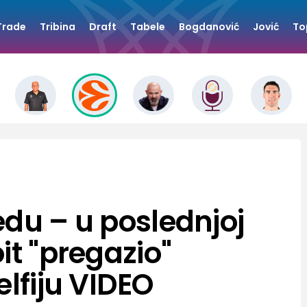
Trade
Tribina
Draft
Tabele
Bogdanović
Jović
To
edu – u poslednjoj
it "pregazio"
elfiju VIDEO