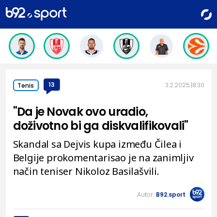
13
3.2.2025.
8:30
Tenis
"Da je Novak ovo uradio,
doživotno bi ga diskvalifikovali"
Skandal sa Dejvis kupa između Čilea i
Belgije prokomentarisao je na zanimljiv
način teniser Nikoloz Basilašvili.
Autor:
B92.sport