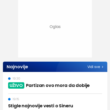
Najnovije
Vidi sve
19:30
UŽIVO
Partizan ovo mora da dobije
19:15
Stigle najnovije vesti o Sineru