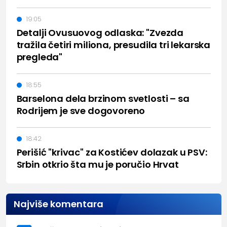
19:05
Detalji Ovusuovog odlaska: "Zvezda
tražila četiri miliona, presudila tri lekarska
pregleda"
18:55
Barselona dela brzinom svetlosti – sa
Rodrijem je sve dogovoreno
18:42
Perišić "krivac" za Kostićev dolazak u PSV:
Srbin otkrio šta mu je poručio Hrvat
Najviše komentara