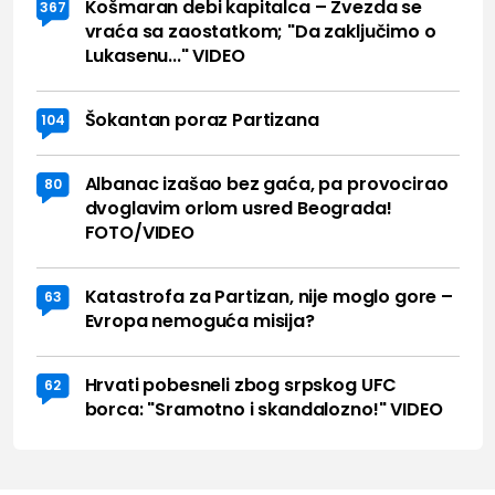
Košmaran debi kapitalca – Zvezda se
367
vraća sa zaostatkom; "Da zaključimo o
Lukasenu..." VIDEO
Šokantan poraz Partizana
104
Albanac izašao bez gaća, pa provocirao
80
dvoglavim orlom usred Beograda!
FOTO/VIDEO
Katastrofa za Partizan, nije moglo gore –
63
Evropa nemoguća misija?
Hrvati pobesneli zbog srpskog UFC
62
borca: "Sramotno i skandalozno!" VIDEO