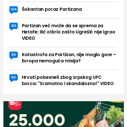
Šokantan poraz Partizana
104
Partizan već može da se sprema za
80
Hetafe; Ilić otkrio zašto Ugrešić nije igrao
VIDEO
Katastrofa za Partizan, nije moglo gore –
63
Evropa nemoguća misija?
Hrvati pobesneli zbog srpskog UFC
62
borca: "Sramotno i skandalozno!" VIDEO