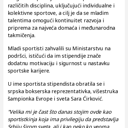
različitih disciplina, uključujući individualne i
kolektivne sportove, a cilj je da se mladim
talentima omogući kontinuitet razvoja i
priprema za najveća domaća i međunarodna
takmičenja.
Mladi sportisti zahvalili su Ministarstvu na
podršci, ističući da im stipendije znače
dodatnu motivaciju i sigurnost u nastavku
sportske karijere.
U ime sportista stipendista obratila se i
srpska bokserska reprezentativka, višestruka
šampionka Evrope i sveta Sara Ćirković.
"Velika mi je čast što danas stojim ovde kao
sportistkinja koja ima privilegiju da predstavlja
Srbiju širom sveta, ali i kao neko ko veoma