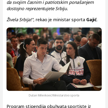
da svojim časnim i patriotskim ponašanjem
dostojno reprezentujete Srbiju.
Živela Srbija!",
rekao je ministar sporta
Gajić
.
Dušan Milenković/Ministarstvo sporta
Program stipendija obuhvata sportiste iz