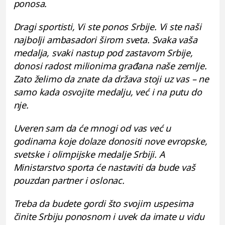
ponosa.
Dragi sportisti, Vi ste ponos Srbije. Vi ste naši
najbolji ambasadori širom sveta. Svaka vaša
medalja, svaki nastup pod zastavom Srbije,
donosi radost milionima građana naše zemlje.
Zato želimo da znate da država stoji uz vas – ne
samo kada osvojite medalju, već i na putu do
nje.
Uveren sam da će mnogi od vas već u
godinama koje dolaze donositi nove evropske,
svetske i olimpijske medalje Srbiji. A
Ministarstvo sporta će nastaviti da bude vaš
pouzdan partner i oslonac.
Treba da budete gordi što svojim uspesima
činite Srbiju ponosnom i uvek da imate u vidu