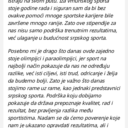
istraju na svom putu. Iza vrhunskog sporta
stoje godine rada i siguran sam da bi bez
ovakve pomoći mnoge sportske karijere bile
završene mnogo ranije. Zato ove stipendije za
nas nisu samo podrška trenutnim rezultatima,
već ulaganje u budućnost srpskog sporta.
Posebno mi je drago što danas ovde zajedno
stoje olimpijci i paraolimpijci, jer sport na
najbolji način pokazuje da nas ne određuju
razlike, već isti ciljevi, isti trud, odricanje i želja
da budemo bolji. Zato je važno što danas
stojimo rame uz rame, kao jednaki predstavnici
srpskog sporta. Podrška koju dobijamo
pokazuje da država prepoznaje kvalitet, rad i
rezultat, bez pravljenja razlika među
sportistima. Nadam se da ćemo poverenje koje
nam je ukazano opravdati rezultatima, ali i