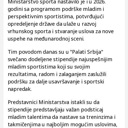
Ministarstvo sporta nastavilo je i u 2026.
godini sa programom podrške mladim i
perspektivnim sportistima, potvrđujući
opredeljenje države da ulaže u razvoj
vrhunskog sporta i stvaranje uslova za nove
uspehe na međunarodnoj sceni.
Tim povodom danas su u "Palati Srbija"
svečano dodeljene stipendije najuspešnijim
mladim sportistima koji su svojim
rezultatima, radom i zalaganjem zaslužili
podršku za dalje usavršavanje i sportski
napredak.
Predstavnici Ministarstva istakli su da
stipendije predstavljaju važan podsticaj
mladim talentima da nastave sa treninzima i
takmičenjima u najboljim mogućim uslovima,