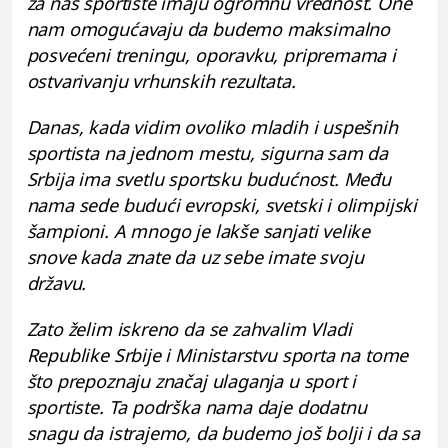
za nas sportiste imaju ogromnu vrednost. One
nam omogućavaju da budemo maksimalno
posvećeni treningu, oporavku, pripremama i
ostvarivanju vrhunskih rezultata.
Danas, kada vidim ovoliko mladih i uspešnih
sportista na jednom mestu, sigurna sam da
Srbija ima svetlu sportsku budućnost. Među
nama sede budući evropski, svetski i olimpijski
šampioni. A mnogo je lakše sanjati velike
snove kada znate da uz sebe imate svoju
državu.
Zato želim iskreno da se zahvalim Vladi
Republike Srbije i Ministarstvu sporta na tome
što prepoznaju značaj ulaganja u sport i
sportiste. Ta podrška nama daje dodatnu
snagu da istrajemo, da budemo još bolji i da sa