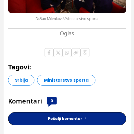
Dušan Milenković/Ministarstvo sporta
Tagovi:
Srbija
Ministarstvo sporta
Komentari
0
Pošalji komentar