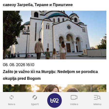
савезу Загреба, Тиране и Приштине
08. 08. 2026 16:10
Zašto je važno ići na liturgiju: Nedeljom se porodica
okuplja pred Bogom
✕
Novo
Sport
Video
Menu