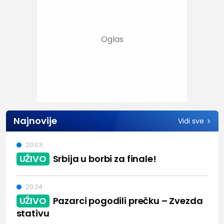
Najnovije
Vidi sve
20:03
UŽIVO
Srbija u borbi za finale!
20:24
UŽIVO
Pazarci pogodili prečku – Zvezda
stativu