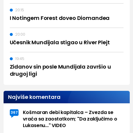
20:15
I Notingem Forest doveo Diomandea
20:00
Učesnik Mundijala stigao u River Plejt
19:45
Zidanov sin posle Mundijala završio u
drugoj ligi
Najviše komentara
Košmaran debi kapitalca – Zvezda se
367
vraća sa zaostatkom; "Da zaključimo o
Lukasenu..." VIDEO