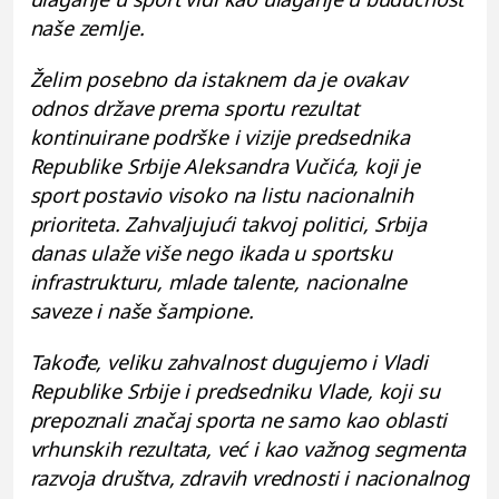
naše zemlje.
Želim posebno da istaknem da je ovakav
odnos države prema sportu rezultat
kontinuirane podrške i vizije predsednika
Republike Srbije Aleksandra Vučića, koji je
sport postavio visoko na listu nacionalnih
prioriteta. Zahvaljujući takvoj politici, Srbija
danas ulaže više nego ikada u sportsku
infrastrukturu, mlade talente, nacionalne
saveze i naše šampione.
Takođe, veliku zahvalnost dugujemo i Vladi
Republike Srbije i predsedniku Vlade, koji su
prepoznali značaj sporta ne samo kao oblasti
vrhunskih rezultata, već i kao važnog segmenta
razvoja društva, zdravih vrednosti i nacionalnog