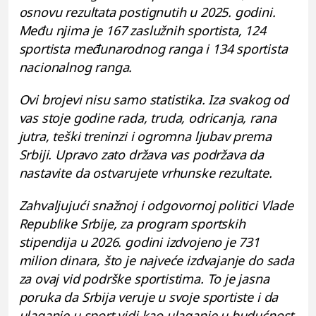
osnovu rezultata postignutih u 2025. godini.
Među njima je 167 zaslužnih sportista, 124
sportista međunarodnog ranga i 134 sportista
nacionalnog ranga.
Ovi brojevi nisu samo statistika. Iza svakog od
vas stoje godine rada, truda, odricanja, rana
jutra, teški treninzi i ogromna ljubav prema
Srbiji. Upravo zato država vas podržava da
nastavite da ostvarujete vrhunske rezultate.
Zahvaljujući snažnoj i odgovornoj politici Vlade
Republike Srbije, za program sportskih
stipendija u 2026. godini izdvojeno je 731
milion dinara, što je najveće izdvajanje do sada
za ovaj vid podrške sportistima. To je jasna
poruka da Srbija veruje u svoje sportiste i da
ulaganje u sport vidi kao ulaganje u budućnost