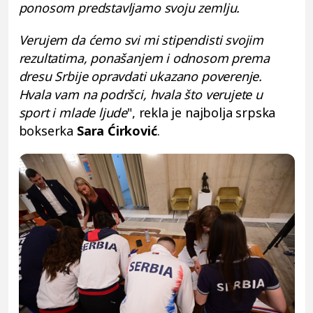
ponosom predstavljamo svoju zemlju.
Verujem da ćemo svi mi stipendisti svojim
rezultatima, ponašanjem i odnosom prema
dresu Srbije opravdati ukazano poverenje.
Hvala vam na podršci, hvala što verujete u
sport i mlade ljude
", rekla je najbolja srpska
bokserka
Sara Ćirković
.