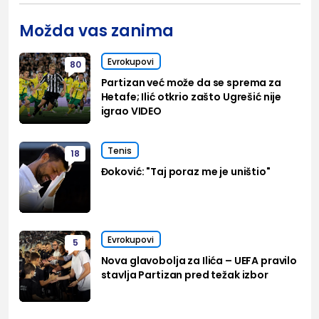
Možda vas zanima
Evrokupovi
80
Partizan već može da se sprema za
Hetafe; Ilić otkrio zašto Ugrešić nije
igrao VIDEO
Tenis
18
Đoković: "Taj poraz me je uništio"
Evrokupovi
5
Nova glavobolja za Ilića – UEFA pravilo
stavlja Partizan pred težak izbor