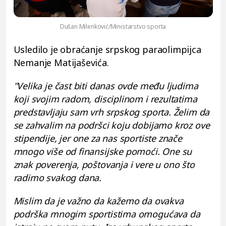
Dušan Milenković/Ministarstvo sporta
Usledilo je obraćanje srpskog paraolimpijca
Nemanje Matijaševića.
"Velika je čast biti danas ovde među ljudima
koji svojim radom, disciplinom i rezultatima
predstavljaju sam vrh srpskog sporta. Želim da
se zahvalim na podršci koju dobijamo kroz ove
stipendije, jer one za nas sportiste znače
mnogo više od finansijske pomoći. One su
znak poverenja, poštovanja i vere u ono što
radimo svakog dana.
Mislim da je važno da kažemo da ovakva
podrška mnogim sportistima omogućava da