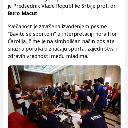
je Predsednik Vlade Republike Srbije prof. dr
Đuro Macut
.
Svečanost je završena izvođenjem pesme
"Bavite se sportom" u interpretaciji hora Hor
Čarolija, čime je na simboličan način poslata
snažna poruka o značaju sporta, zajedništva i
zdravih vrednosti među mladima.