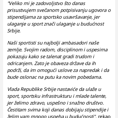
"Veliko mi je zadovoljstvo što danas
prisustvujem svečanom potpisivanju ugovora o
stipendijama za sportsko usavršavanje, jer
ulaganje u sport znači ulaganje u budućnost
Srbije.
Naši sportisti su najbolji ambasadori naše
zemlje. Svojim radom, disciplinom i uspesima
pokazuju kako se talenat gradi trudom i
odricanjem. Zato je obaveza države da ih
podrži, da im omogući uslove za napredak i da
bude oslonac na putu ka novim pobedama.
Vlada Republike Srbije nastaviće da ulaže u
sport, sportsku infrastrukturu i mlade talente,
jer želimo zdravo, uspešno i snažno društvo.
Čestitam svima koji danas dobijaju stipendije i
želim vam mnogo uspeha u budućnosti",
rekao