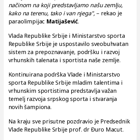
načinom na koji predstavljamo našu zemlju,
kako na terenu, tako i van njega",
– rekao je
paraolimpijac
Matijašević
.
Vlada Republike Srbije i Ministarstvo sporta
Republike Srbije je uspostavilo sveobuhvatan
sistem za prepoznavanje, podršku i razvoj
vrhunskih talenata i sportista naše zemlje.
Kontinuirana podrška Vlade i Ministarstvo
sporta Republike Srbije mladim talentima i
vrhunskim sportistima predstavlja važan
temelj razvoja srpskog sporta i stvaranja
novih šampiona.
Na kraju sve prisutne pozdravio je Predsednik
Vlade Republike Srbije prof. dr Đuro Macut.