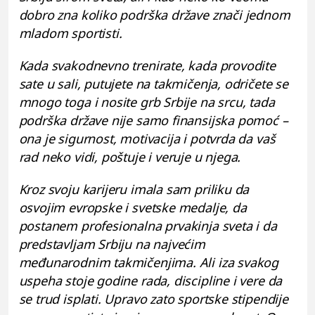
dobro zna koliko podrška države znači jednom
mladom sportisti.
Kada svakodnevno trenirate, kada provodite
sate u sali, putujete na takmičenja, odričete se
mnogo toga i nosite grb Srbije na srcu, tada
podrška države nije samo finansijska pomoć –
ona je sigurnost, motivacija i potvrda da vaš
rad neko vidi, poštuje i veruje u njega.
Kroz svoju karijeru imala sam priliku da
osvojim evropske i svetske medalje, da
postanem profesionalna prvakinja sveta i da
predstavljam Srbiju na najvećim
međunarodnim takmičenjima. Ali iza svakog
uspeha stoje godine rada, discipline i vere da
se trud isplati. Upravo zato sportske stipendije