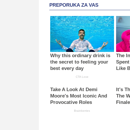
PREPORUKA ZA VAS
Why this ordinary drink is
The I
the secret to feeling your
Spent
best every day
Like 
CTA Love
Take A Look At Demi
It's 
Moore's Most Iconic And
The W
Provocative Roles
Finale
Brainberries