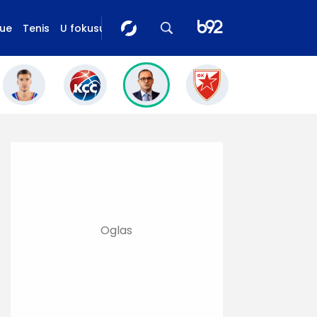
gue
Tenis
U fokusu