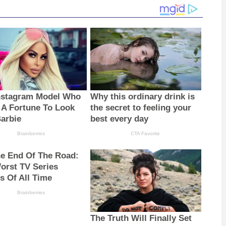
nstagram Model Who
Why this ordinary drink is
 A Fortune To Look
the secret to feeling your
Barbie
best every day
Brainberries
CTA Favorite
The End Of The Road:
orst TV Series
s Of All Time
Brainberries
The Truth Will Finally Set