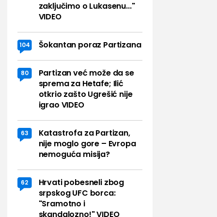
zaključimo o Lukasenu..."
VIDEO
Šokantan poraz Partizana
104
Partizan već može da se
80
sprema za Hetafe; Ilić
otkrio zašto Ugrešić nije
igrao VIDEO
Katastrofa za Partizan,
63
nije moglo gore – Evropa
nemoguća misija?
Hrvati pobesneli zbog
62
srpskog UFC borca:
"Sramotno i
skandalozno!" VIDEO