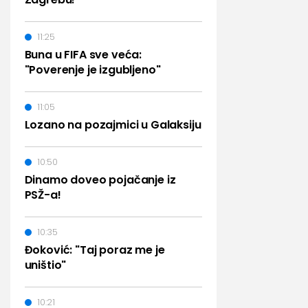
11:25
Buna u FIFA sve veća:
"Poverenje je izgubljeno"
11:05
Lozano na pozajmici u Galaksiju
10:50
Dinamo doveo pojačanje iz
PSŽ-a!
10:35
Đoković: "Taj poraz me je
uništio"
10:21