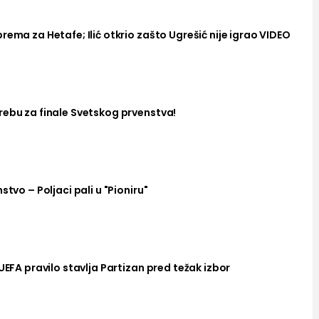
rema za Hetafe; Ilić otkrio zašto Ugrešić nije igrao VIDEO
rebu za finale Svetskog prvenstva!
stvo – Poljaci pali u "Pioniru"
UEFA pravilo stavlja Partizan pred težak izbor