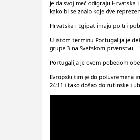
je da svoj meč odigraju Hrvatska i 
kako bi se znalo koje dve reprezen
Hrvatska i Egipat imaju po tri pob
U istom terminu Portugalija je dekl
grupe 3 na Svetskom prvenstvu.
Portugalija je ovom pobedom obez
Evropski tim je do poluvremena im
24:11 i tako došao do rutinske i u