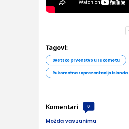
Tagovi:
Svetsko prvenstvo u rukometu
Rukometna reprezentacija Islanda
Komentari
0
Možda vas zanima