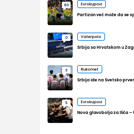
Evrokupovi
80
Partizan već može da se sp
Vaterpolo
0
Srbija sa Hrvatskom u Zag
Rukomet
3
Srbija ide na Svetsko prven
Evrokupovi
5
Nova glavobolja za Ilića – 