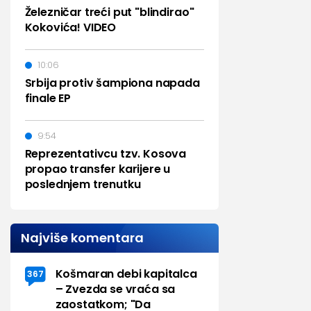
Železničar treći put "blindirao"
Kokovića! VIDEO
10:06
Srbija protiv šampiona napada
finale EP
9:54
Reprezentativcu tzv. Kosova
propao transfer karijere u
poslednjem trenutku
Najviše komentara
Košmaran debi kapitalca
367
– Zvezda se vraća sa
zaostatkom; "Da