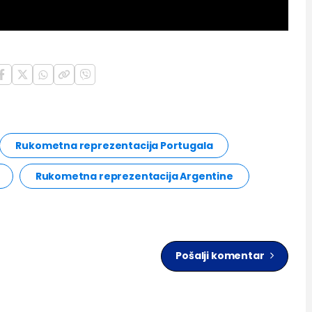
Rukometna reprezentacija Portugala
Rukometna reprezentacija Argentine
Pošalji komentar