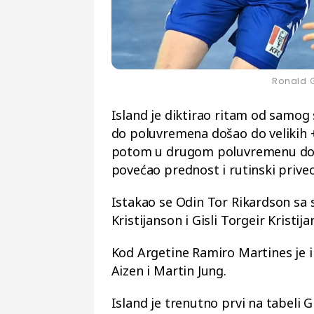
Ronald G
Island je diktirao ritam od samog 
do poluvremena došao do velikih +5
potom u drugom poluvremenu d
povećao prednost i rutinski prive
Istakao se Odin Tor Rikardson sa 
Kristijanson i Gisli Torgeir Kristi
Kod Argetine Ramiro Martines je im
Aizen i Martin Jung.
Island je trenutno prvi na tabeli 