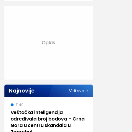
Najnovije
Vidi sve
11:40
Veštačka inteligencija
određivala broj bodova – Crna
Gora u centru skandala u
Zagrebu!