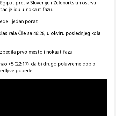
Egipat protiv Slovenije i Zelenortskih ostrva
tacije idu u nokaut fazu.
ede i jedan poraz.
asirala Čile sa 46:28, u okviru poslednjeg kola
bedila prvo mesto i nokaut fazu.
ao +5 (22:17), da bi drugo poluvreme dobio
bedljive pobede.