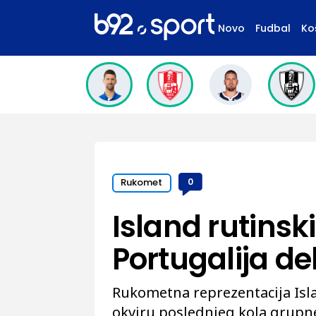
Novo
Fudbal
Ko
Rukomet
0
Island rutinsk
Portugalija de
Rukometna reprezentacija Isla
okviru poslednjeg kola grupne