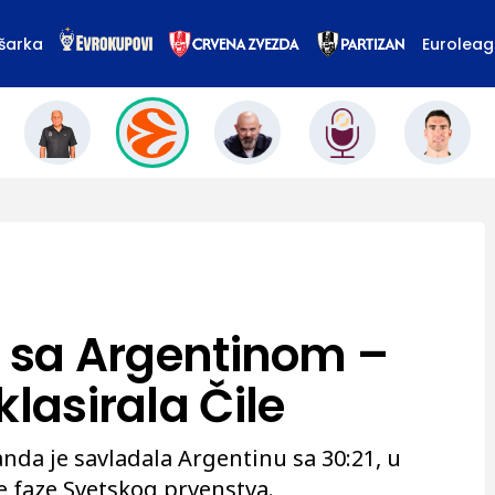
šarka
Eurolea
i sa Argentinom –
klasirala Čile
nda je savladala Argentinu sa 30:21, u
 faze Svetskog prvenstva.