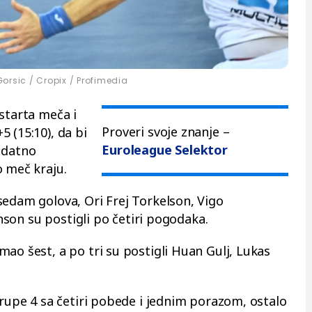
orsic / Cropix / Profimedia
starta meča i
Proveri svoje znanje –
 (15:10), da bi
Euroleague Selektor
odatno
o meč kraju.
sedam golova, Ori Frej Torkelson, Vigo
janson su postigli po četiri pogodaka.
ao šest, a po tri su postigli Huan Gulj, Lukas
Grupe 4 sa četiri pobede i jednim porazom, ostalo