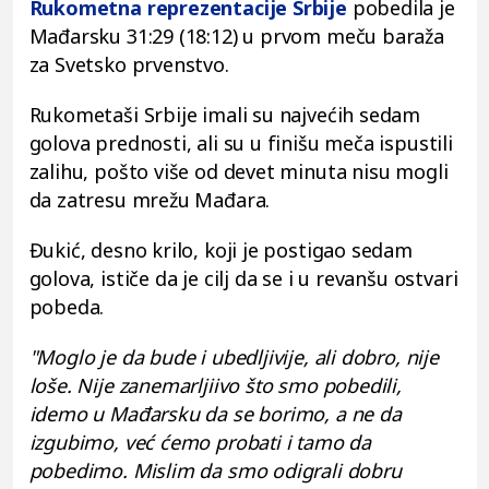
Rukometna reprezentacije Srbije
pobedila je
Mađarsku 31:29 (18:12) u prvom meču baraža
za Svetsko prvenstvo.
Rukometaši Srbije imali su najvećih sedam
golova prednosti, ali su u finišu meča ispustili
zalihu, pošto više od devet minuta nisu mogli
da zatresu mrežu Mađara.
Đukić, desno krilo, koji je postigao sedam
golova, ističe da je cilj da se i u revanšu ostvari
pobeda.
"Moglo je da bude i ubedljivije, ali dobro, nije
loše. Nije zanemarljiivo što smo pobedili,
idemo u Mađarsku da se borimo, a ne da
izgubimo, već ćemo probati i tamo da
pobedimo. Mislim da smo odigrali dobru