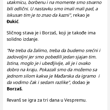
utakmicu, borbenu i na momente smo stvarno
bili odlični. U nastavku smo imali mali pad, a
iskusan tim je to znao da kazni",
rekao je
Đukić
.
Sličnog stava je i Borzaš, koji je takođe ima
solidno izdanje.
"Ne treba da žalimo, treba da budemo srećni i
zadovoljni jer smo pobedili jedan sjajan tim.
Istina, moglo je i ubedljivije, ali je i ovako
dobro na kraju. Pokazali smo da možemo sa
jednom silom kakva je Mađarska da igramo i
da vodimo čak i sedam razlike",
dodao je
Borzaš.
Revanš se igra za tri dana u Vespremu.