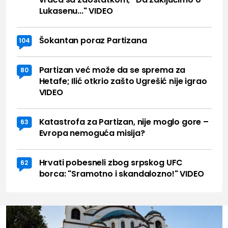
Lukasenu..." VIDEO
Šokantan poraz Partizana
104
Partizan već može da se sprema za
80
Hetafe; Ilić otkrio zašto Ugrešić nije igrao
VIDEO
Katastrofa za Partizan, nije moglo gore –
63
Evropa nemoguća misija?
Hrvati pobesneli zbog srpskog UFC
62
borca: "Sramotno i skandalozno!" VIDEO