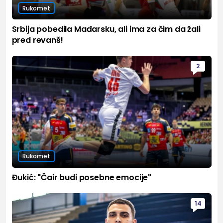
Rukomet
Srbija pobedila Mađarsku, ali ima za čim da žali
pred revanš!
2
Rukomet
Đukić: "Čair budi posebne emocije"
14