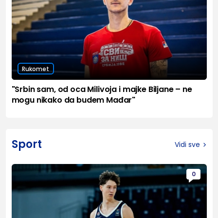
Rukomet
"Srbin sam, od oca Milivoja i majke Biljane – ne
mogu nikako da budem Mađar"
Sport
Vidi sve
0