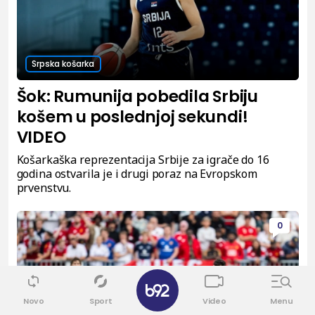
Srpska košarka
Šok: Rumunija pobedila Srbiju
košem u poslednjoj sekundi!
VIDEO
Košarkaška reprezentacija Srbije za igrače do 16
godina ostvarila je i drugi poraz na Evropskom
prvenstvu.
0
✕
Novo
Sport
Video
Menu