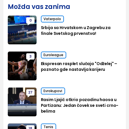
Možda vas zanima
Vaterpolo
0
Srbija sa Hrvatskom u Zagrebu za
finale Svetskog prvenstva!
Euroleague
3
Ekspresan rasplet slučaja "Odželej" –
poznato gde nastavlja karijeru
Evrokupovi
27
Rasim Ljajić otkrio pozadinu haosa u
Partizanu: Jedan čovek se sveti crno-
belima
Tenis
18