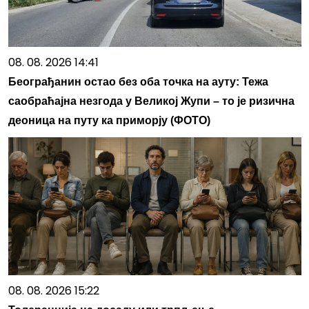
08. 08. 2026 14:41
Београђанин остао без оба точка на ауту: Тежа
саобраћајна незгода у Великој Жупи – то је ризична
деоница на путу ка приморју (ФОТО)
08. 08. 2026 15:22