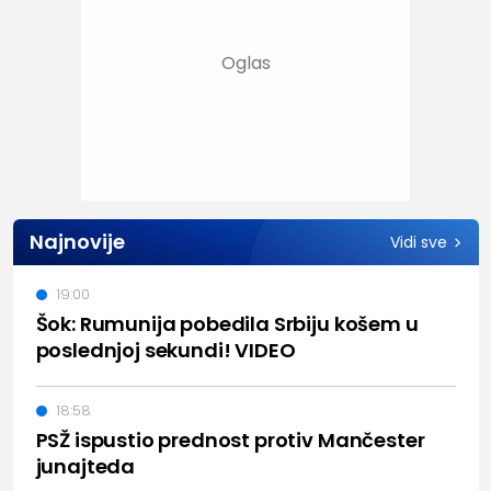
Najnovije
Vidi sve
19:00
Šok: Rumunija pobedila Srbiju košem u
poslednjoj sekundi! VIDEO
18:58
PSŽ ispustio prednost protiv Mančester
junajteda