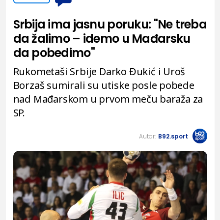
Srbija ima jasnu poruku: "Ne treba
da žalimo – idemo u Mađarsku
da pobedimo"
Rukometaši Srbije Darko Đukić i Uroš
Borzaš sumirali su utiske posle pobede
nad Mađarskom u prvom meču baraža za
SP.
Autor:
B92.sport