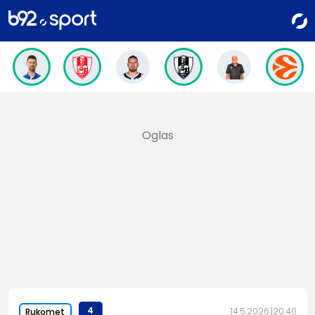
4
14.5.2026.
20:40
Rukomet