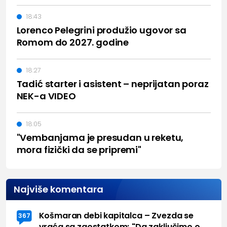
18:43
Lorenco Pelegrini produžio ugovor sa
Romom do 2027. godine
18:27
Tadić starter i asistent – neprijatan poraz
NEK-a VIDEO
18:05
"Vembanjama je presudan u reketu,
mora fizički da se pripremi"
Najviše komentara
Košmaran debi kapitalca – Zvezda se
367
vraća sa zaostatkom; "Da zaključimo o