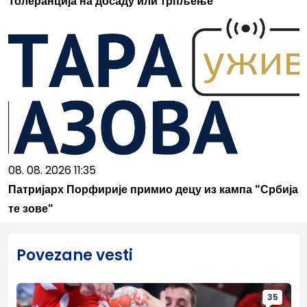
Толеранција на досаду или трпљење
08. 08. 2026 11:35
Патријарх Порфирије примио децу из кампа "Србија
те зове"
Povezane vesti
35