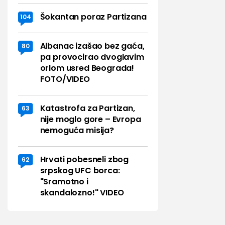
Šokantan poraz Partizana
104
Albanac izašao bez gaća,
80
pa provocirao dvoglavim
orlom usred Beograda!
FOTO/VIDEO
Katastrofa za Partizan,
63
nije moglo gore – Evropa
nemoguća misija?
Hrvati pobesneli zbog
62
srpskog UFC borca:
"Sramotno i
skandalozno!" VIDEO