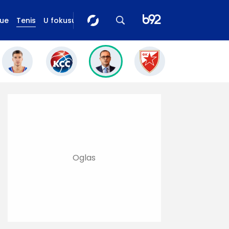
gue
Tenis
U fokusu