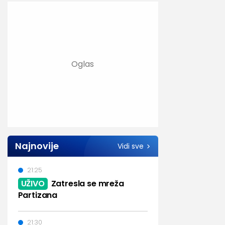
Najnovije
Vidi sve
21:25
UŽIVO
Zatresla se mreža
Partizana
21:30