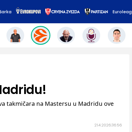
šarka
Eurolea
Madridu!
 dva takmičara na Mastersu u Madridu ove
21.4.2026.
16:56