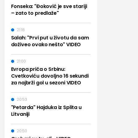
Fonseka: "Đoković je sve stariji
– zato to predlaže"
21:18
Salah: "Prvi put u životu da sam
doživeo ovako nešto" VIDEO
21:00
Evropa priča o Srbinu:
Cvetkoviću dovoljno 16 sekundi
za najbrži gol u sezoni VIDEO
20:53
"Petarda" Hajduka iz Splita u
Litvaniji
20:50