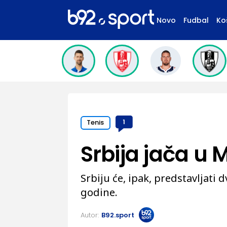
Novo
Fudbal
Ko
Tenis
1
Srbija jača u 
Srbiju će, ipak, predstavljati
godine.
Autor:
B92.sport