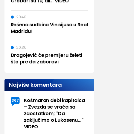
Grobari su tu, ali... VIDEO
20:40
Rešena sudbina Vinisijusa u Real
Madridu!
20:36
Dragojević će premijeru želeti
što pre da zaboravi
Najviše komentara
Košmaran debi kapitalca
367
– Zvezda se vraća sa
zaostatkom; "Da
zaključimo o Lukasenu..."
VIDEO