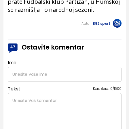
prate Fudbalski klub Partizan, u Humskoj
se razmišlja i o narednoj sezoni.
Autor:
B92.sport
Ostavite komentar
47
Ime
Tekst
Karaktera:
0
/
1500