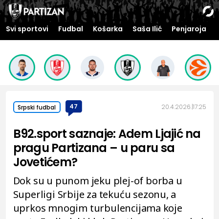
Svi sportovi
Fudbal
Košarka
Saša Ilić
Penjaroja
47
20.4.2026.
17:25
Srpski fudbal
B92.sport saznaje: Adem Ljajić na
pragu Partizana – u paru sa
Jovetićem?
Dok su u punom jeku plej-of borba u
Superligi Srbije za tekuću sezonu, a
uprkos mnogim turbulencijama koje