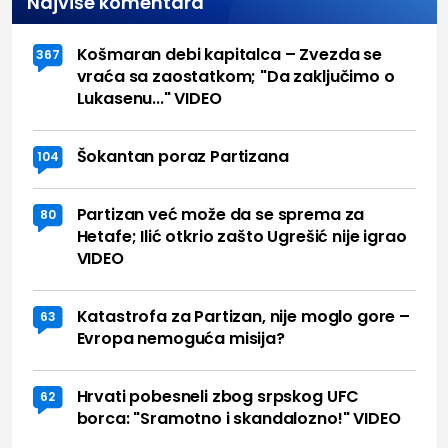
Najviše komentara
Košmaran debi kapitalca – Zvezda se
367
vraća sa zaostatkom; "Da zaključimo o
Lukasenu..." VIDEO
Šokantan poraz Partizana
104
Partizan već može da se sprema za
80
Hetafe; Ilić otkrio zašto Ugrešić nije igrao
VIDEO
Katastrofa za Partizan, nije moglo gore –
63
Evropa nemoguća misija?
Hrvati pobesneli zbog srpskog UFC
62
borca: "Sramotno i skandalozno!" VIDEO