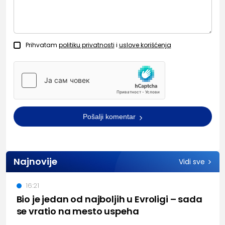
Prihvatam
politiku privatnosti
i
uslove korišćenja
Pošalji komentar
Najnovije
Vidi sve
16:21
Bio je jedan od najboljih u Evroligi – sada
se vratio na mesto uspeha