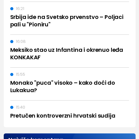
16:21
Srbija ide na Svetsko prvenstvo – Poljaci
pali u "Pioniru"
16:08
Meksiko stao uz Infantina i okrenuo leđa
KONKAKAF
15:55
Monako "puca" visoko – kako doći do
Lukakua?
15:40
Pretučen kontroverzni hrvatski sudija