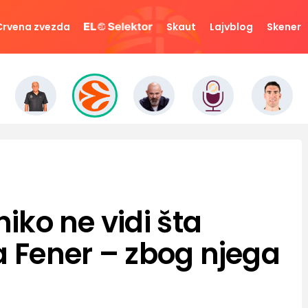
Crvena zvezda
Skaut
Lajvblog
Skener
niko ne vidi šta
a Fener – zbog njega