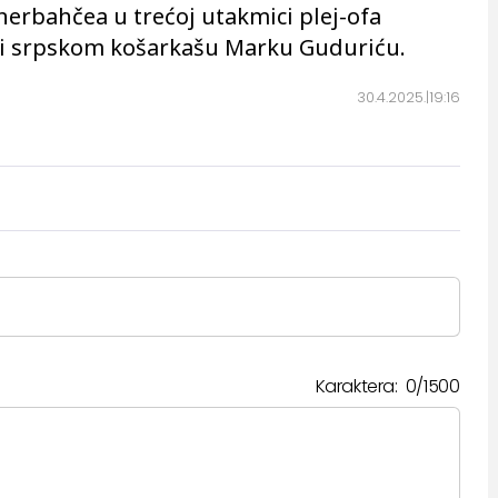
enerbahčea u trećoj utakmici plej-ofa
je i srpskom košarkašu Marku Guduriću.
30.4.2025.
19:16
Karaktera:
0
/
1500