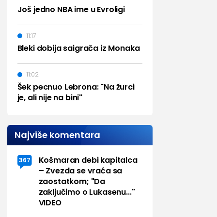
Još jedno NBA ime u Evroligi
11:17
Bleki dobija saigrača iz Monaka
11:02
Šek pecnuo Lebrona: "Na žurci
je, ali nije na bini"
Najviše komentara
Košmaran debi kapitalca
367
– Zvezda se vraća sa
zaostatkom; "Da
zaključimo o Lukasenu..."
VIDEO