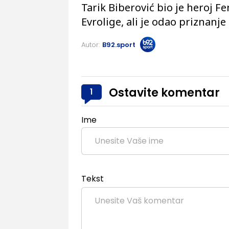
Tarik Biberović bio je heroj F
Evrolige, ali je odao priznan
Autor:
B92.sport
Ostavite komentar
1
Ime
Tekst