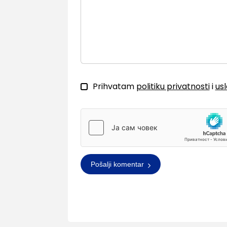
Prihvatam
politiku privatnosti
i
us
Pošalji komentar