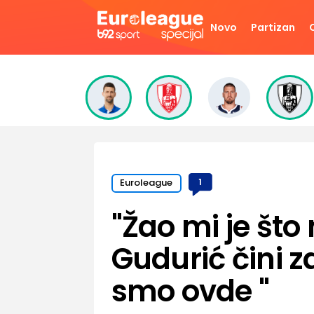
Novo
Partizan
Euroleague
1
"Žao mi je što 
Gudurić čini z
smo ovde "