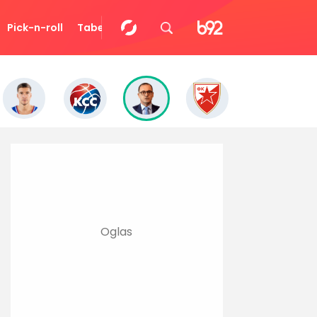
Pick-n-roll
Tabela
Video
Eurocup