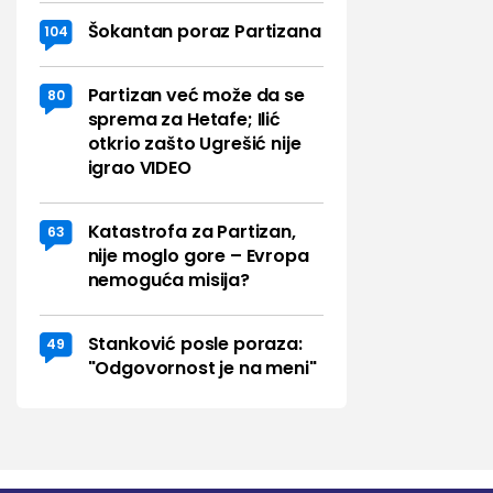
Šokantan poraz Partizana
104
Partizan već može da se
80
sprema za Hetafe; Ilić
otkrio zašto Ugrešić nije
igrao VIDEO
Katastrofa za Partizan,
63
nije moglo gore – Evropa
nemoguća misija?
Stanković posle poraza:
49
"Odgovornost je na meni"