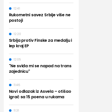
12:41
Rukometni savez Srbije više ne
postoji
12:20
Srbija protiv Finske za medalju i
lep kraj EP
12:05
"Ne sviđa mi se napad na trans
zajednicu"
11:46
Novi odlazak iz Asvela – otišao
igrač sa 15 poena u rukama
11:31