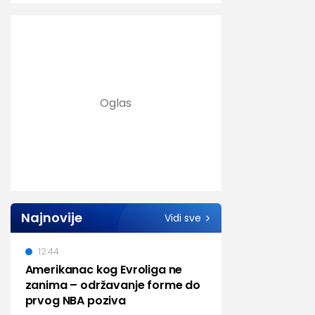
Najnovije
Vidi sve
12:44
Amerikanac kog Evroliga ne
zanima – održavanje forme do
prvog NBA poziva