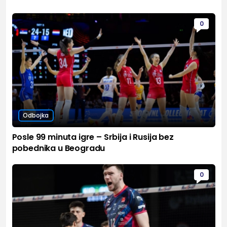
0
Odbojka
Posle 99 minuta igre – Srbija i Rusija bez
pobednika u Beogradu
0