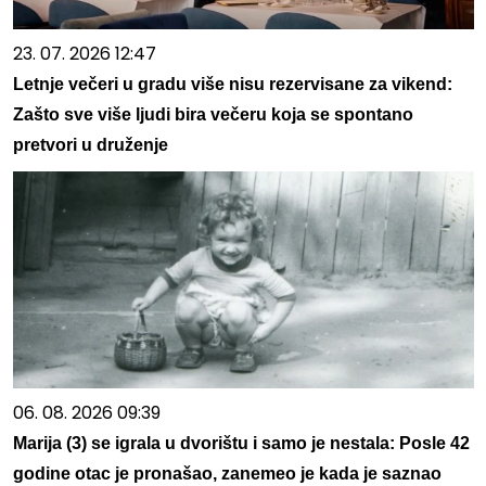
23. 07. 2026 12:47
Letnje večeri u gradu više nisu rezervisane za vikend:
Zašto sve više ljudi bira večeru koja se spontano
pretvori u druženje
06. 08. 2026 09:39
Marija (3) se igrala u dvorištu i samo je nestala: Posle 42
godine otac je pronašao, zanemeo je kada je saznao