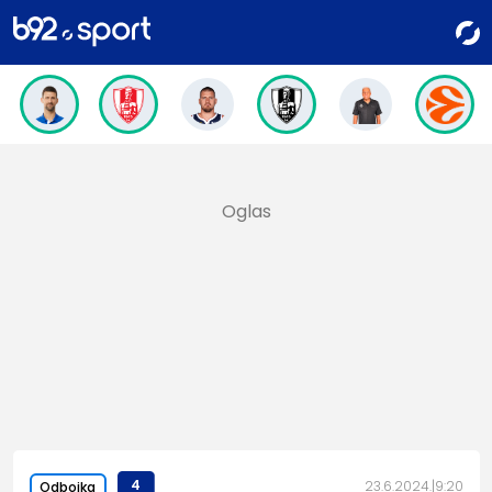
4
23.6.2024.
9:20
Odbojka