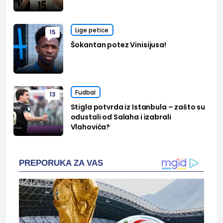
Lige petice
15
Šokantan potez Vinisijusa!
Fudbal
13
Stigla potvrda iz Istanbula – zašto su
odustali od Salaha i izabrali
Vlahovića?
PREPORUKA ZA VAS