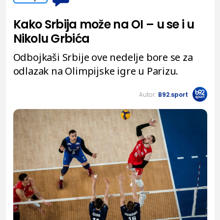
Kako Srbija može na OI – u se i u
Nikolu Grbića
Odbojkaši Srbije ove nedelje bore se za
odlazak na Olimpijske igre u Parizu.
Autor:
B92.sport