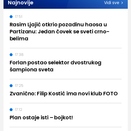
Najnovije
Vidi sve
17:51
Rasim Ljajić otkrio pozadinu haosa u
Partizanu: Jedan čovek se sveti crno-
belima
17:38
Forlan postao selektor dvostrukog
šampiona sveta
17:25
Zvanično: Filip Kostić ima novi klub FOTO
17:12
Plan ostaje isti – bojkot!