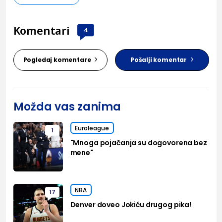
Komentari
4
Pogledaj komentare
Pošalji komentar
Možda vas zanima
Euroleague
1
"Mnoga pojačanja su dogovorena bez
mene"
NBA
17
Denver doveo Jokiću drugog pika!