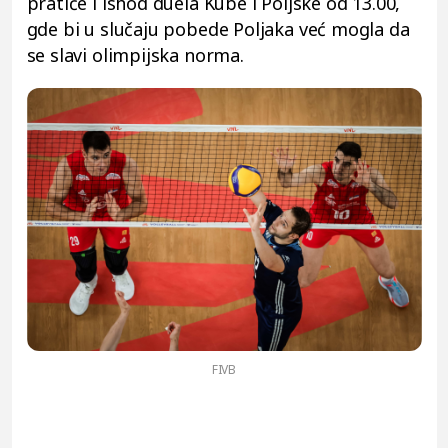
pratiće i ishod duela Kube i Poljske od 13.00,
gde bi u slučaju pobede Poljaka već mogla da
se slavi olimpijska norma.
FIVB