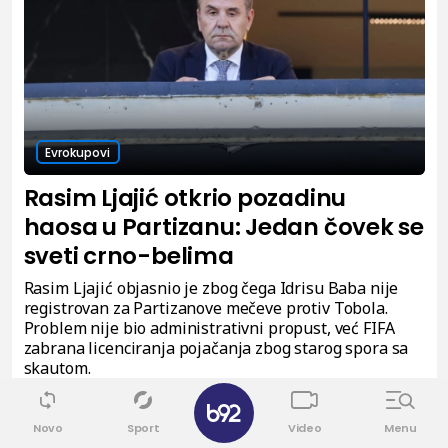
Evrokupovi
Rasim Ljajić otkrio pozadinu
haosa u Partizanu: Jedan čovek se
sveti crno-belima
Rasim Ljajić objasnio je zbog čega Idrisu Baba nije
registrovan za Partizanove mečeve protiv Tobola.
Problem nije bio administrativni propust, već FIFA
zabrana licenciranja pojačanja zbog starog spora sa
skautom.
✕
0
Novo
Sport
Video
Menu