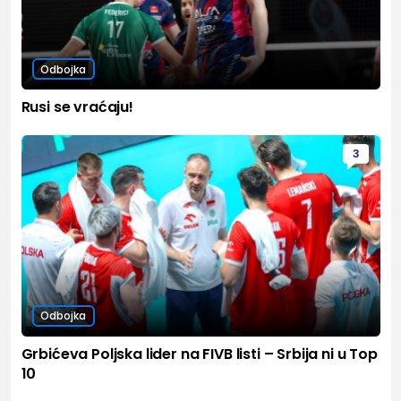
Odbojka
Rusi se vraćaju!
3
Odbojka
Grbićeva Poljska lider na FIVB listi – Srbija ni u Top
10