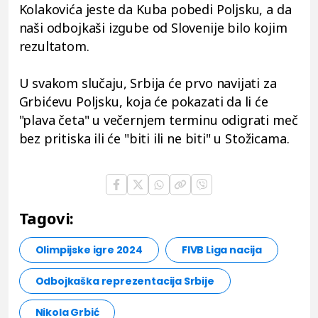
Kolakovića jeste da Kuba pobedi Poljsku, a da
naši odbojkaši izgube od Slovenije bilo kojim
rezultatom.
U svakom slučaju, Srbija će prvo navijati za
Grbićevu Poljsku, koja će pokazati da li će
"plava četa" u večernjem terminu odigrati meč
bez pritiska ili će "biti ili ne biti" u Stožicama.
Tagovi:
Olimpijske igre 2024
FIVB Liga nacija
Odbojkaška reprezentacija Srbije
Nikola Grbić