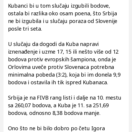
Kubanci bi u tom slučaju izgubili bodove,
ostala bi razlika oko osam poena, što Srbija
ne bi izgubila i u slučaju poraza od Slovenije
posle tri seta.
U slučaju da dogodi da Kuba napravi
iznenađenje i uzme 17, 15 ili nešto više od 12
bodova protiv evropskih šampiona, onda je
Orlovima uveče protiv Slovenaca potrebna
minimalna pobeda (3:2), koja bi im donela 9,9
bodova i ostavila ih tik ispred Kubanaca.
Srbija je na FIVB rang listi i dalje na 10. mestu
sa 260,07 bodova, a Kuba je 11. sa 251,69
bodova, odnosno 8,38 bodova manje.
Ono što ne bi bilo dobro po četu Igora