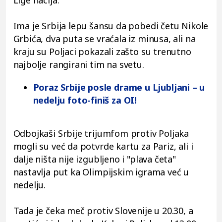
Ima je Srbija lepu šansu da pobedi četu Nikole
Grbića, dva puta se vraćala iz minusa, ali na
kraju su Poljaci pokazali zašto su trenutno
najbolje rangirani tim na svetu.
Poraz Srbije posle drame u Ljubljani – u
nedelju foto-finiš za OI!
Odbojkaši Srbije trijumfom protiv Poljaka
mogli su već da potvrde kartu za Pariz, ali i
dalje ništa nije izgubljeno i "plava četa"
nastavlja put ka Olimpijskim igrama već u
nedelju.
Tada je čeka meč protiv Slovenije u 20.30, a