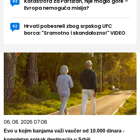
Katastrofa za Partizan, nije moglo gore –
63
Evropa nemoguća misija?
Hrvati pobesneli zbog srpskog UFC
62
borca: "Sramotno i skandalozno!" VIDEO
06. 08. 2026 07:08
Evo u kojim banjama važi vaučer od 10.000 dinara -
kompletan spisak destinacija u Srbiji