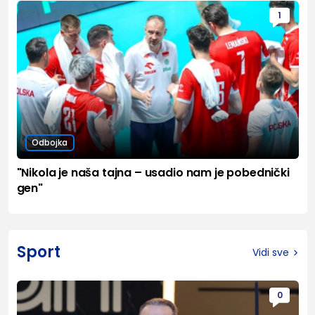
1
Odbojka
"Nikola je naša tajna – usadio nam je pobednički
gen"
Sport
Vidi sve
0