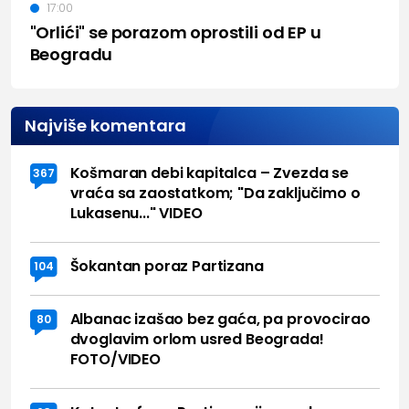
17:00
"Orlići" se porazom oprostili od EP u
Beogradu
Najviše komentara
Košmaran debi kapitalca – Zvezda se
367
vraća sa zaostatkom; "Da zaključimo o
Lukasenu..." VIDEO
Šokantan poraz Partizana
104
Albanac izašao bez gaća, pa provocirao
80
dvoglavim orlom usred Beograda!
FOTO/VIDEO