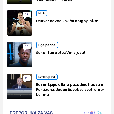
NBA
17
Denver doveo Jokiću drugog pika!
Lige petice
16
Šokantan potez Vinisijusa!
Evrokupovi
25
Rasim Ljajić otkrio pozadinu haosa u
Partizanu: Jedan čovek se sveti crno-
belima
PREPORUKA ZA VAS