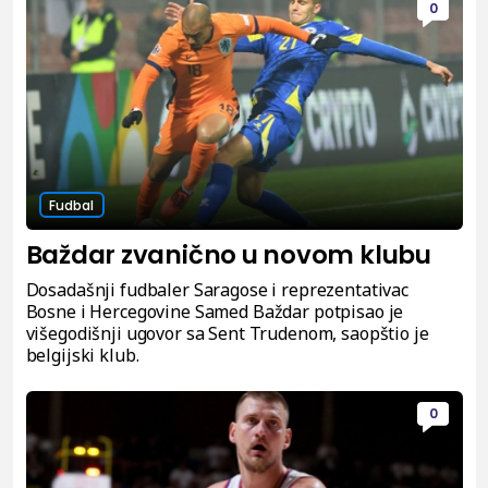
0
Fudbal
Baždar zvanično u novom klubu
Dosadašnji fudbaler Saragose i reprezentativac
Bosne i Hercegovine Samed Baždar potpisao je
višegodišnji ugovor sa Sent Trudenom, saopštio je
belgijski klub.
0