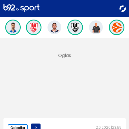
5
12.6.2026.
23:59
Odbojka