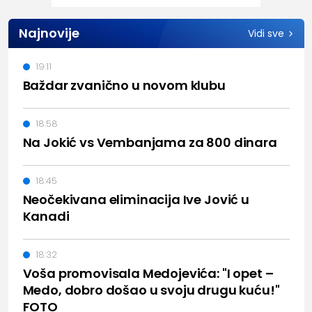
Najnovije
Vidi sve
19:11
Baždar zvanično u novom klubu
18:58
Na Jokić vs Vembanjama za 800 dinara
18:45
Neočekivana eliminacija Ive Jović u
Kanadi
18:32
Voša promovisala Medojevića: "I opet –
Medo, dobro došao u svoju drugu kuću!"
FOTO