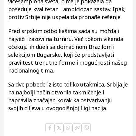
vicešampiona sveta, čime je pokazala da
poseduje kvalitetan i ambiciozan sastav. Ipak,
protiv Srbije nije uspela da pronađe rešenje.
Pred srpskim odbojkašima sada su možda i
najveći izazovi na turniru. Već tokom vikenda
očekuju ih dueli sa domaćinom Brazilom i
selekcijom Bugarske, koji će predstavljati
pravi test trenutne forme i mogućnosti našeg
nacionalnog tima.
Sa dve pobede iz isto toliko utakmica, Srbija je
na najbolji način otvorila takmičenje i
napravila značajan korak ka ostvarivanju
svojih ciljeva u ovogodišnjoj Ligi nacija.