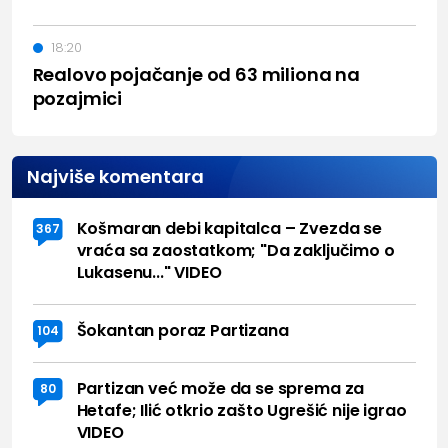
18:20
Realovo pojačanje od 63 miliona na
pozajmici
Najviše komentara
Košmaran debi kapitalca – Zvezda se
367
vraća sa zaostatkom; "Da zaključimo o
Lukasenu..." VIDEO
Šokantan poraz Partizana
104
Partizan već može da se sprema za
80
Hetafe; Ilić otkrio zašto Ugrešić nije igrao
VIDEO