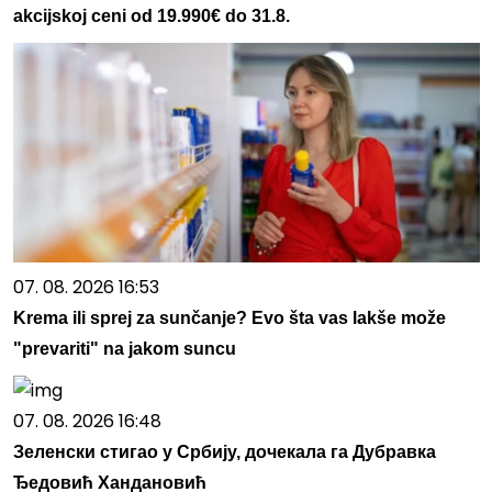
akcijskoj ceni od 19.990€ do 31.8.
07. 08. 2026 16:53
Krema ili sprej za sunčanje? Evo šta vas lakše može
"prevariti" na jakom suncu
07. 08. 2026 16:48
Зеленски стигао у Србију, дочекала га Дубравка
Ђедовић Хандановић