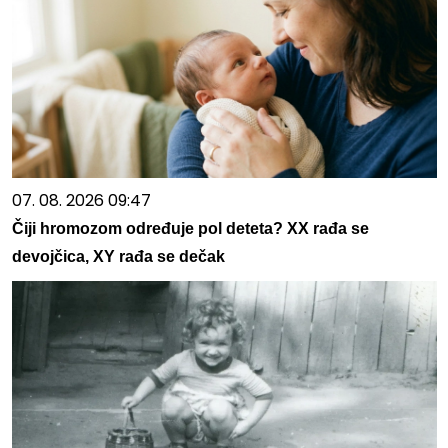
07. 08. 2026 09:47
Čiji hromozom određuje pol deteta? XX rađa se
devojčica, XY rađa se dečak