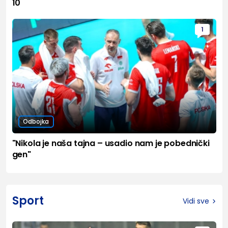
10
1
Odbojka
"Nikola je naša tajna – usadio nam je pobednički
gen"
Sport
Vidi sve