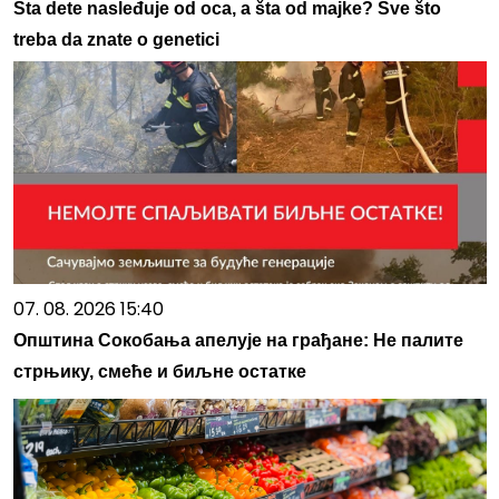
Šta dete nasleđuje od oca, a šta od majke? Sve što
treba da znate o genetici
07. 08. 2026 15:40
Општина Сокобања апелује на грађане: Не палите
стрњику, смеће и биљне остатке