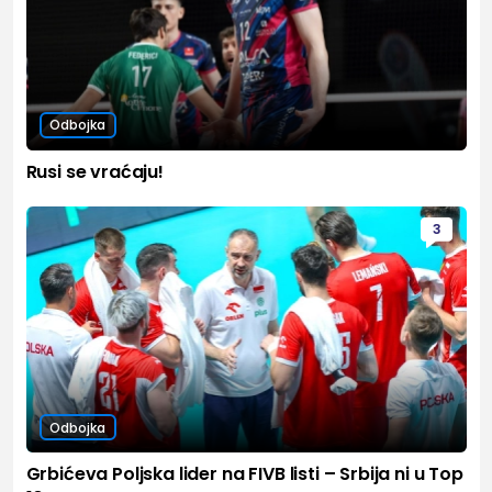
Odbojka
Rusi se vraćaju!
3
Odbojka
Grbićeva Poljska lider na FIVB listi – Srbija ni u Top