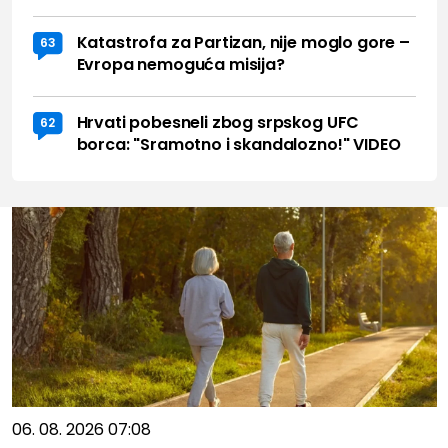
Katastrofa za Partizan, nije moglo gore –
63
Evropa nemoguća misija?
Hrvati pobesneli zbog srpskog UFC
62
borca: "Sramotno i skandalozno!" VIDEO
06. 08. 2026 07:08