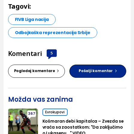
Tagovi:
FIVB Liga nacija
Odbojkaška reprezentacija Srbije
Komentari
5
Pogledaj komentare
Pošalji komentar
Možda vas zanima
Evrokupovi
367
Košmaran debi kapitalca – Zvezda se
vraća sa zaostatkom; "Da zaključimo
o Lukasenu..." VIDEO