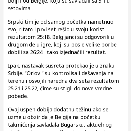
bolji i od Belgije, koju su savladali sa 3:1 u
setovima.
Srpski tim je od samog početka nametnuo
svoj ritam i prvi set rešio u svoju korist
rezultatom 25:18. Belgijanci su odgovorili u
drugom delu igre, koji su posle velike borbe
dobili sa 26:24 i tako izjednačili rezultat.
Ipak, nastavak susreta protekao je u znaku
Srbije. "Orlovi" su kontrolisali dešavanja na
terenu i osvojili naredna dva seta rezultatom
25:21 i 25:22, čime su stigli do nove vredne
pobede.
Ovaj uspeh dobija dodatnu težinu ako se
uzme u obzir da je Belgija na početku
takmičenja savladala Bugarsku, aktuelnog