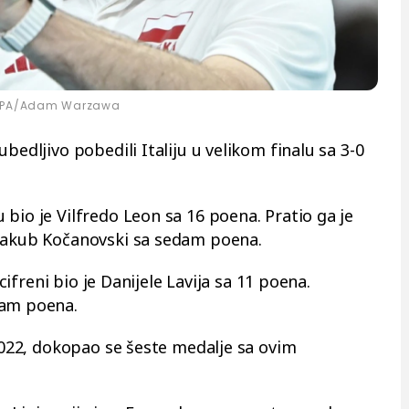
EPA/Adam Warzawa
bedljivo pobedili Italiju u velikom finalu sa 3-0
bio je Vilfredo Leon sa 16 poena. Pratio ga je
 Jakub Kočanovski sa sedam poena.
ocifreni bio je Danijele Lavija sa 11 poena.
dam poena.
 2022, dokopao se šeste medalje sa ovim