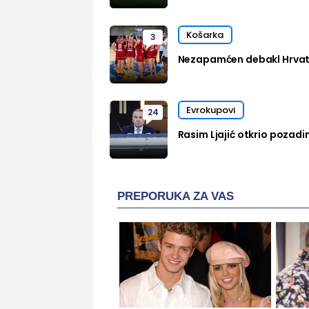
Košarka
3
Nezapamćen debakl Hrvats
Evrokupovi
24
Rasim Ljajić otkrio pozadi
PREPORUKA ZA VAS