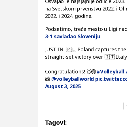
Osvajao je najsjajnije odličje 2023
na Svetskom prvenstvu 2022. i Oli
2022. i 2024. godine.
Podsetimo, treće mesto u Ligi naci
3-1 savladao Sloveniju
.
JUST IN: 🇵🇱 Poland captures the
straight-set victory over 🇮🇹 Italy
Congratulations! 🥇🏐
#Volleyball
📸
@volleyballworld
pic.twitter
August 3, 2025
Tagovi: