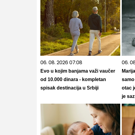
06. 08. 2026 07:08
06. 0
Evo u kojim banjama važi vaučer
Marija
od 10.000 dinara - kompletan
samo 
spisak destinacija u Srbiji
otac 
je saz