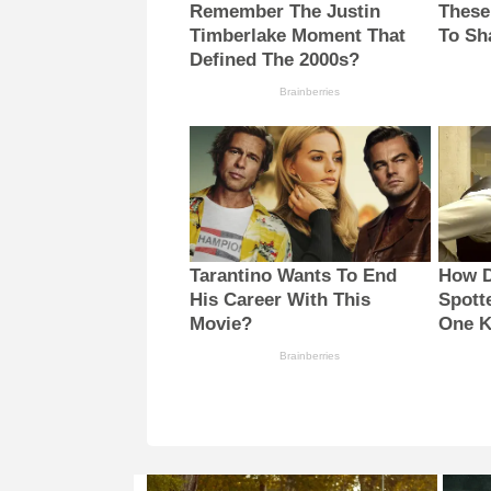
Remember The Justin
These
Timberlake Moment That
To Sh
Defined The 2000s?
Brainberries
Tarantino Wants To End
How D
His Career With This
Spott
Movie?
One 
Brainberries