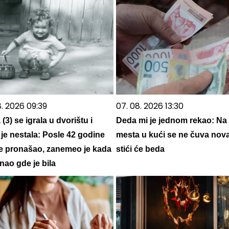
8. 2026 09:39
07. 08. 2026 13:30
 (3) se igrala u dvorištu i
Deda mi je jednom rekao: Na
je nestala: Posle 42 godine
mesta u kući se ne čuva nova
je pronašao, zanemeo je kada
stići će beda
nao gde je bila