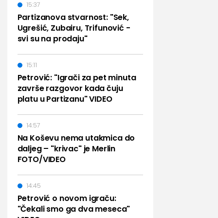
15:37
Partizanova stvarnost: "Sek,
Ugrešić, Zubairu, Trifunović -
svi su na prodaju"
15:11
Petrović: "Igrači za pet minuta
završe razgovor kada čuju
platu u Partizanu" VIDEO
14:57
Na Koševu nema utakmica do
daljeg – "krivac" je Merlin
FOTO/VIDEO
14:45
Petrović o novom igraču:
"Čekali smo ga dva meseca"