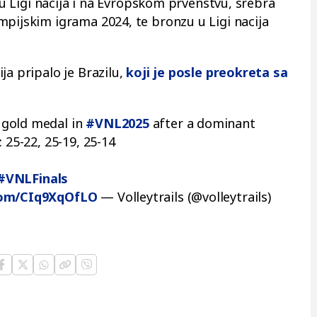
. u Ligi nacija i na Evropskom prvenstvu, srebra
mpijskim igrama 2024, te bronzu u Ligi nacija
ja pripalo je Brazilu,
koji je posle preokreta sa
 gold medal in
#VNL2025
after a dominant
: 25-22, 25-19, 25-14
#VNLFinals
.com/CIq9XqOfLO
— Volleytrails (@volleytrails)