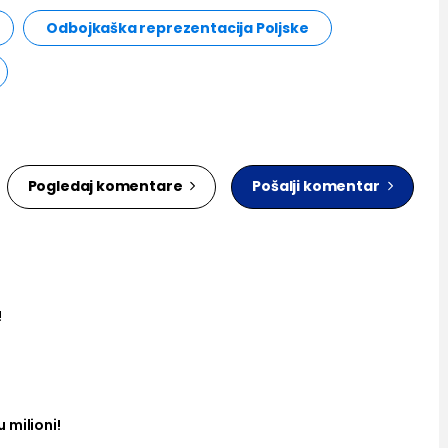
Odbojkaška reprezentacija Poljske
Pogledaj komentare
Pošalji komentar
!
 milioni!