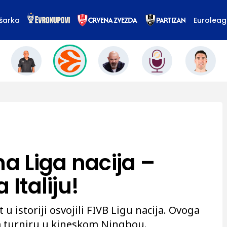
šarka
Eurolea
na Liga nacija –
 Italiju!
u istoriji osvojili FIVB Ligu nacija. Ovoga
m turniru u kineskom Ningbou.