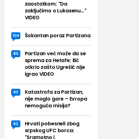
zaostatkom; "Da
zaključimo o Lukasenu..."
VIDEO
Šokantan poraz Partizana
104
Partizan već može da se
80
sprema za Hetafe; Ilić
otkrio zašto Ugrešić nije
igrao VIDEO
Katastrofa za Partizan,
63
nije moglo gore – Evropa
nemoguća misija?
Hrvati pobesneli zbog
62
srpskog UFC borca:
"Sramotno i