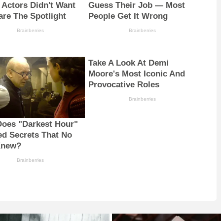
 Actors Didn't Want
Guess Their Job — Most
are The Spotlight
People Get It Wrong
Brainberries
Brainberries
Take A Look At Demi
Moore's Most Iconic And
Provocative Roles
Brainberries
oes "Darkest Hour"
ed Secrets That No
Knew?
Brainberries