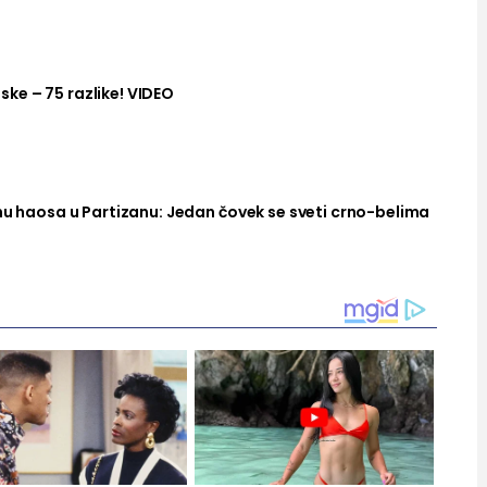
ke – 75 razlike! VIDEO
nu haosa u Partizanu: Jedan čovek se sveti crno-belima