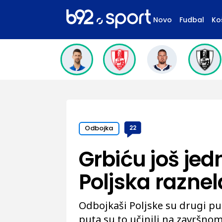
Novo
Fudbal
Ko
Odbojka
22
Grbiću još jed
Poljska raznela
Odbojkaši Poljske su drugi put 
puta su to učinili na završno