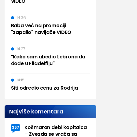
VIDEO
14:36
Baba već na promociji
"zapalio" navijače VIDEO
14:27
"Kako sam ubedio Lebrona da
dođe u Filadelfiju"
14:15
Siti odredio cenu za Rodrija
Najviše komentara
Košmaran debi kapitalca
367
– Zvezda se vraća sa