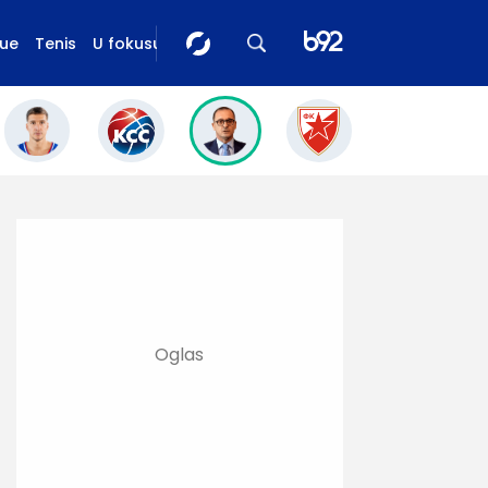
gue
Tenis
U fokusu