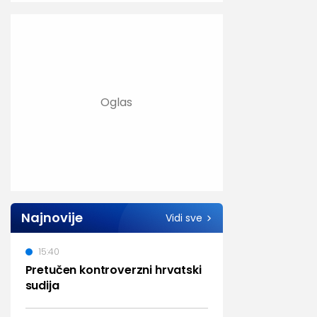
Najnovije
Vidi sve
15:40
Pretučen kontroverzni hrvatski
sudija