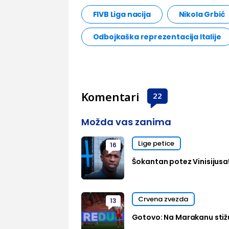
FIVB Liga nacija
Nikola Grbić
Odbojkaška reprezentacija Italije
Komentari
22
Možda vas zanima
Lige petice
16
Šokantan potez Vinisijusa
Crvena zvezda
13
Gotovo: Na Marakanu stižu