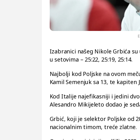
Izabranici našeg Nikole Grbića su u
u setovima – 25:22, 25:19, 25:14.
Najbolji kod Poljske na ovom meču 
Kamil Semenjuk sa 13, te kapiten
Kod Italije najefikasniji i jedini dv
Alesandro Mikijeleto dodao je se
Grbić, koji je selektor Poljske od
nacionalnim timom, treće zlatne.