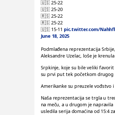
🇺🇸 25-22
🇺🇸 25-20
🇷🇸 25-22
🇷🇸 25-22
🇺🇸 15-11
pic.twitter.com/Nahh
June 18, 2025
Podmlađena reprezentacija Srbije,
Aleksandre Uzelac, loše je krenul
Srpkinje, koje su bile veliki favo
su prvi put tek početkom drugog 
Amerikanke su preuzele vođstvo i 
Naša reprezentacija se trgla u tre
na meču, a u drugom je napravila p
usledila serija domaćina od 15:4 za