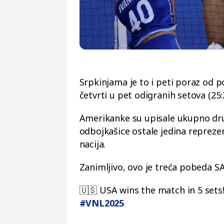
Srpkinjama je to i peti poraz od po
četvrti u pet odigranih setova (25:2
Amerikanke su upisale ukupno drug
odbojkašice ostale jedina reprez
nacija.
Zanimljivo, ovo je treća pobeda S
🇺🇸 USA wins the match in 5 sets
#VNL2025