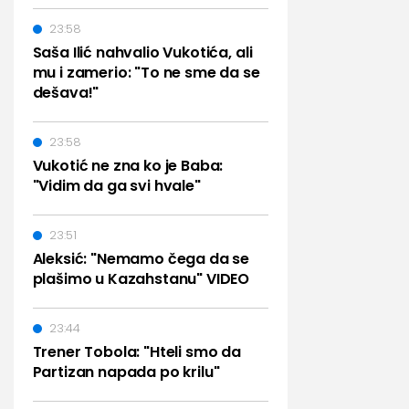
23:58
Saša Ilić nahvalio Vukotića, ali
mu i zamerio: "To ne sme da se
dešava!"
23:58
Vukotić ne zna ko je Baba:
"Vidim da ga svi hvale"
23:51
Aleksić: "Nemamo čega da se
plašimo u Kazahstanu" VIDEO
23:44
Trener Tobola: "Hteli smo da
Partizan napada po krilu"