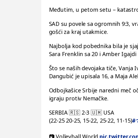
Međutim, u petom setu – katastro
SAD su povele sa ogromnih 9:3, vrati
gošći za kraj utakmice.
Najbolja kod pobednika bila je sja
Sara Frenklin sa 20 i Amber Igajdi 
Što se naših devojaka tiče, Vanja I
Dangubić je upisala 16, a Maja Ale
Odbojkašice Srbije naredni meč oč
igraju protiv Nemačke.
SERBIA 🇷🇸 2-3 🇺🇲 USA
(22-25 20-25, 15-22, 25-22, 11-15)
#ว
📷 Volleyball World
pic.twitter.