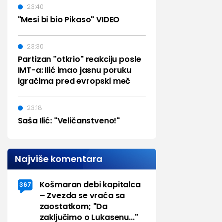
23:40
"Mesi bi bio Pikaso" VIDEO
23:30
Partizan "otkrio" reakciju posle
IMT-a: Ilić imao jasnu poruku
igračima pred evropski meč
23:18
Saša Ilić: "Veličanstveno!"
Najviše komentara
Košmaran debi kapitalca
367
– Zvezda se vraća sa
zaostatkom; "Da
zaključimo o Lukasenu..."