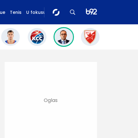
gue
Tenis
U fokusu