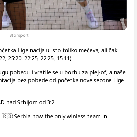
Starsport
četka Lige nacija u isto toliko mečeva, ali čak
2, 25:20, 22:25, 22:25, 15:11).
u pobedu i vratile se u borbu za plej-of, a naše
entacija bez pobede od početka nove sezone Lige
AD nad Srbijom od 3:2.
! 🇷🇸 Serbia now the only winless team in