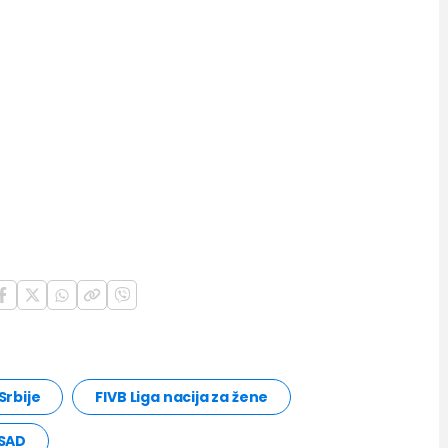
Srbije
FIVB Liga nacija za žene
 SAD