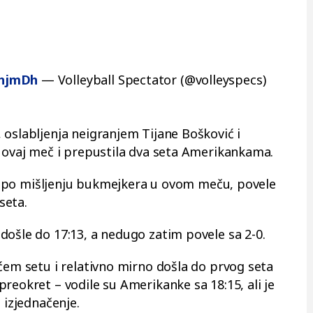
fhjmDh
— Volleyball Spectator (@volleyspecs)
 oslabljenja neigranjem Tijane Bošković i
a ovaj meč i prepustila dva seta Amerikankama.
rit po mišljenju bukmejkera u ovom meču, povele
seta.
došle do 17:13, a nedugo zatim povele sa 2-0.
ćem setu i relativno mirno došla do prvog seta
reokret – vodile su Amerikanke sa 18:15, ali je
 izjednačenje.