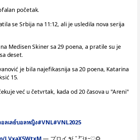
falan početak.
la se Srbija na 11:12, ali je usledila nova serija
jna Medisen Skiner sa 29 poena, a pratile su je
sa deset.
vanović je bila najefikasnija sa 20 poena, Katarina
ksić 15.
ekuje već u četvrtak, kada od 20 časova u "Areni"
อลเลย์บอลหญิง
#VNL
#VNL2025
com/LVxaX5WtxM
— プロイ ٩꒰ ˘ ³˘꒱۶~♡🌻