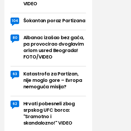
VIDEO
Šokantan poraz Partizana
104
Albanac izašao bez gaća,
80
pa provocirao dvoglavim
orlom usred Beograda!
FOTO/VIDEO
Katastrofa za Partizan,
63
nije moglo gore – Evropa
nemoguća misija?
Hrvati pobesneli zbog
62
srpskog UFC borca:
"Sramotno i
skandalozno!" VIDEO