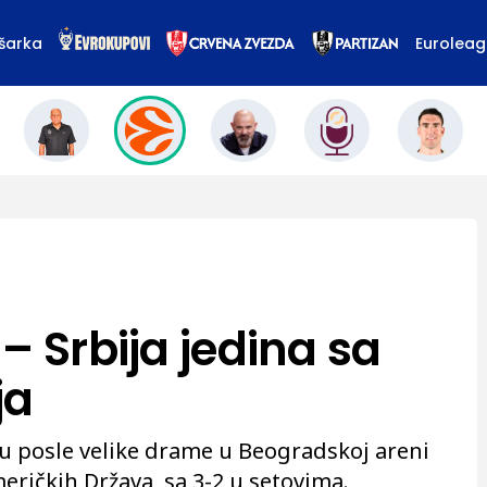
šarka
Eurolea
– Srbija jedina sa
ja
u posle velike drame u Beogradskoj areni
eričkih Država, sa 3-2 u setovima.