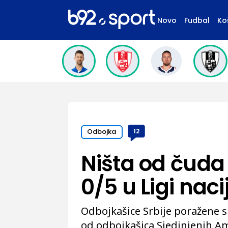
Novo
Fudbal
Ko
Odbojka
12
Ništa od čuda 
0/5 u Ligi naci
Odbojkašice Srbije poražene s
od odbojkašica Sjedinjenih Am