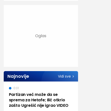
Najnovije
Vidi sve
0:01
Partizan već može da se
sprema za Hetafe; Ilić otkrio
zašto Ugrešić nije igrao VIDEO