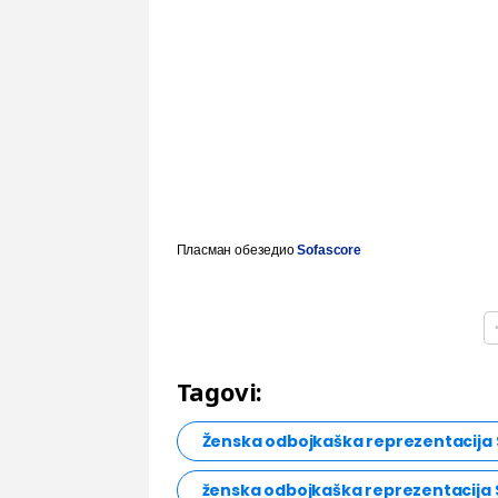
Пласман обезедио
Sofascore
Tagovi:
Ženska odbojkaška reprezentacija 
ženska odbojkaška reprezentacija