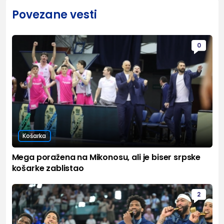
Povezane vesti
0
Košarka
Mega poražena na Mikonosu, ali je biser srpske
košarke zablistao
2