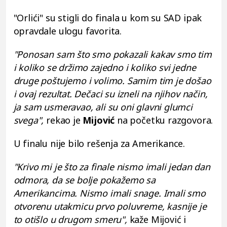
"Orlići" su stigli do finala u kom su SAD ipak
opravdale ulogu favorita.
"Ponosan sam što smo pokazali kakav smo tim
i koliko se držimo zajedno i koliko svi jedne
druge poštujemo i volimo. Samim tim je došao
i ovaj rezultat. Dečaci su izneli na njihov način,
ja sam usmeravao, ali su oni glavni glumci
svega",
rekao je
Mijović
na početku razgovora.
U finalu nije bilo rešenja za Amerikance.
"Krivo mi je što za finale nismo imali jedan dan
odmora, da se bolje pokažemo sa
Amerikancima. Nismo imali snage. Imali smo
otvorenu utakmicu prvo poluvreme, kasnije je
to otišlo u drugom smeru",
kaže Mijović i