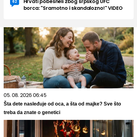
Hrvati pobesneli zbog srpskog UFC
62
borca: "Sramotno i skandalozno!" VIDEO
05. 08. 2026 06:45
Šta dete nasleđuje od oca, a šta od majke? Sve što
treba da znate o genetici