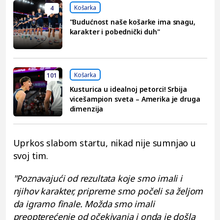
Košarka
4
"Budućnost naše košarke ima snagu,
karakter i pobednički duh"
Košarka
101
Kusturica u idealnoj petorci! Srbija
vicešampion sveta – Amerika je druga
dimenzija
Uprkos slabom startu, nikad nije sumnjao u
svoj tim.
"Poznavajući od rezultata koje smo imali i
njihov karakter, pripreme smo počeli sa željom
da igramo finale. Možda smo imali
preopterećenje od očekivanja i onda je došla