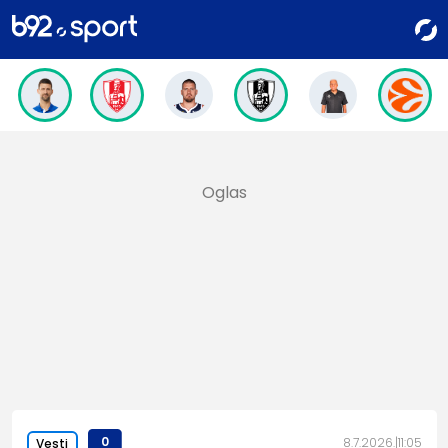
0
8.7.2026.
11:05
Vesti