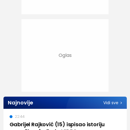
Najnovije
Vidi sve
22:44
Gabrijel Rajković (15) ispisao istoriju