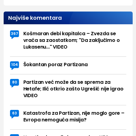
Najviše komentara
Košmaran debi kapitalca – Zvezda se
367
vraća sa zaostatkom; "Da zaključimo o
Lukasenu..." VIDEO
Šokantan poraz Partizana
104
Partizan već može da se sprema za
80
Hetafe; Ilić otkrio zašto Ugrešić nije igrao
VIDEO
Katastrofa za Partizan, nije moglo gore –
63
Evropa nemoguća misija?