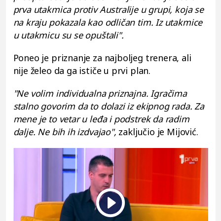
prva utakmica protiv Australije u grupi, koja se
na kraju pokazala kao odličan tim. Iz utakmice
u utakmicu su se opuštali".
Poneo je priznanje za najboljeg trenera, ali
nije želeo da ga ističe u prvi plan.
"Ne volim individualna priznajna. Igračima
stalno govorim da to dolazi iz ekipnog rada. Za
mene je to vetar u leđa i podstrek da radim
dalje. Ne bih ih izdvajao",
zaključio je Mijović.