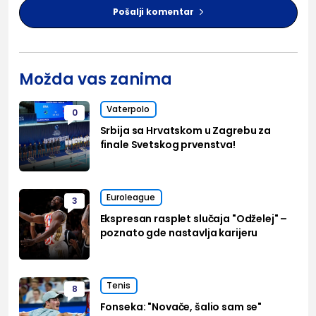
Pošalji komentar
Možda vas zanima
Vaterpolo
0
Srbija sa Hrvatskom u Zagrebu za
finale Svetskog prvenstva!
Euroleague
3
Ekspresan rasplet slučaja "Odželej" –
poznato gde nastavlja karijeru
Tenis
8
Fonseka: "Novače, šalio sam se"