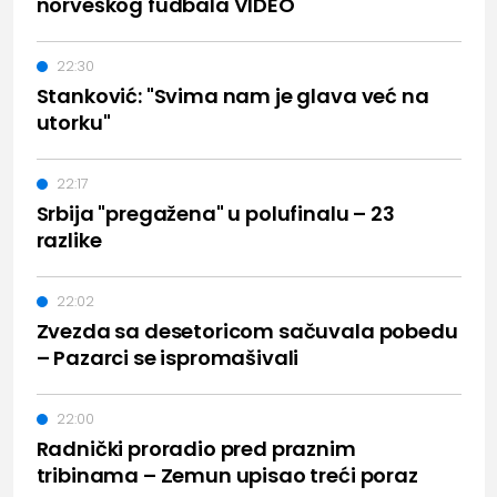
norveškog fudbala VIDEO
22:30
Stanković: "Svima nam je glava već na
utorku"
22:17
Srbija "pregažena" u polufinalu – 23
razlike
22:02
Zvezda sa desetoricom sačuvala pobedu
– Pazarci se ispromašivali
22:00
Radnički proradio pred praznim
tribinama – Zemun upisao treći poraz