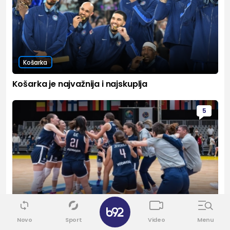
Košarka
Košarka je najvažnija i najskuplja
5
✕
Košarka
Novo
Sport
Video
Menu
Srbija protiv šampiona napada finale EP