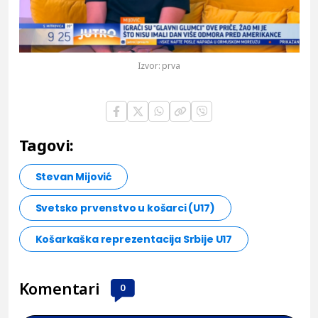
Play
Vide
Izvor:
prva
Tagovi:
Stevan Mijović
Svetsko prvenstvo u košarci (U17)
Košarkaška reprezentacija Srbije U17
Komentari
0