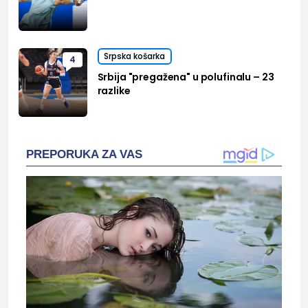
Srpska košarka
4
Srbija "pregažena" u polufinalu – 23
razlike
PREPORUKA ZA VAS