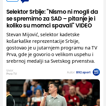
Selektor Srbije: "Nismo ni mogli da
se spremimo za SAD – pitanje je i
koliko su momci spavali" VIDEO
Stevan Mijović, selektor kadetske
košarkaške reprezentacije Srbije,
gostovao je u jutarnjem programu na TV
Prva, gde je govorio o velikom uspehu i
srebrnoj medalji sa Svetskog prvenstva.
Izvor:
Autor:
B92.sport
Prva TV