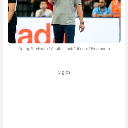
Gurtug/NurPhoto / Shutterstock Editorial / Profimedia