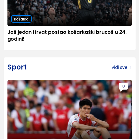
Košarka
Još jedan Hrvat postao košarkaški brucoš u 24.
godini!
Sport
Vidi sve
0