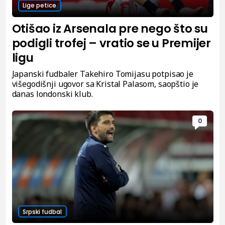
Lige petice
Otišao iz Arsenala pre nego što su
podigli trofej – vratio se u Premijer
ligu
Japanski fudbaler Takehiro Tomijasu potpisao je
višegodišnji ugovor sa Kristal Palasom, saopštio je
danas londonski klub.
0
Srpski fudbal