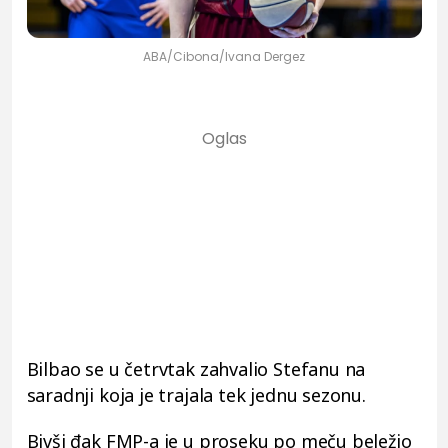
ABA/Cibona/Ivana Dergez
Bilbao se u četrvtak zahvalio Stefanu na
saradnji koja je trajala tek jednu sezonu.
Bivši đak FMP-a je u proseku po meču beležio