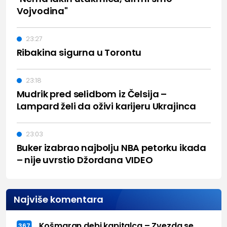
Vojvodina"
23:27
Ribakina sigurna u Torontu
23:18
Mudrik pred selidbom iz Čelsija –
Lampard želi da oživi karijeru Ukrajinca
23:03
Buker izabrao najbolju NBA petorku ikada
– nije uvrstio Džordana VIDEO
Najviše komentara
Košmaran debi kapitalca – Zvezda se
367