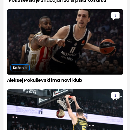
"Pokuševski je značajan za srpsku košarku"
9
Košarka
Aleksej Pokuševski ima novi klub
2