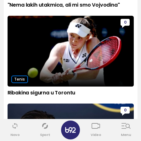
"Nema lakih utakmica, ali mi smo Vojvodina"
0
Tenis
Ribakina sigurna u Torontu
0
✕
Novo
Sport
Video
Menu