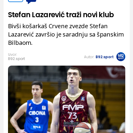
Stefan Lazarević traži novi klub
Bivši košarkaš Crvene zvezde Stefan
Lazarević završio je saradnju sa španskim
Bilbaom.
Izvor:
Autor:
B92.sport
B92.sport