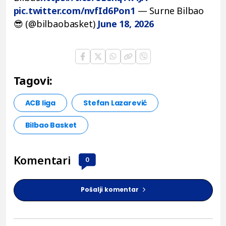
pic.twitter.com/nvfId6Pon1
— Surne Bilbao
😎 (@bilbaobasket)
June 18, 2026
Tagovi:
ACB liga
Stefan Lazarević
Bilbao Basket
Komentari
0
Pošalji komentar