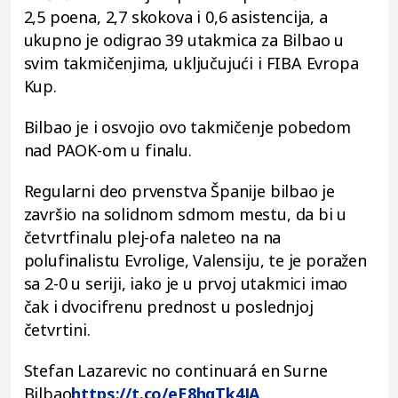
2,5 poena, 2,7 skokova i 0,6 asistencija, a
ukupno je odigrao 39 utakmica za Bilbao u
svim takmičenjima, uključujući i FIBA Evropa
Kup.
Bilbao je i osvojio ovo takmičenje pobedom
nad PAOK-om u finalu.
Regularni deo prvenstva Španije bilbao je
završio na solidnom sdmom mestu, da bi u
četvrtfinalu plej-ofa naleteo na na
polufinalistu Evrolige, Valensiju, te je poražen
sa 2-0 u seriji, iako je u prvoj utakmici imao
čak i dvocifrenu prednost u poslednjoj
četvrtini.
Stefan Lazarevic no continuará en Surne
Bilbao
https://t.co/eE8hqTk4JA