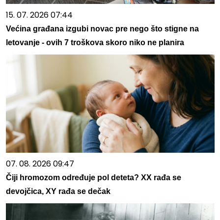
15. 07. 2026 07:44
Većina građana izgubi novac pre nego što stigne na
letovanje - ovih 7 troškova skoro niko ne planira
07. 08. 2026 09:47
Čiji hromozom određuje pol deteta? XX rađa se
devojčica, XY rađa se dečak