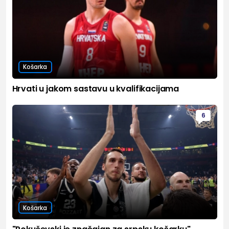
Košarka
Hrvati u jakom sastavu u kvalifikacijama
6
Košarka