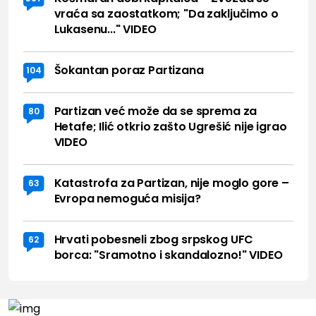
vraća sa zaostatkom; "Da zaključimo o
Lukasenu..." VIDEO
Šokantan poraz Partizana
104
Partizan već može da se sprema za
80
Hetafe; Ilić otkrio zašto Ugrešić nije igrao
VIDEO
Katastrofa za Partizan, nije moglo gore –
63
Evropa nemoguća misija?
Hrvati pobesneli zbog srpskog UFC
62
borca: "Sramotno i skandalozno!" VIDEO