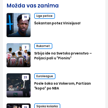
Možda vas zanima
Lige petice
16
Šokantan potez Vinisijusa!
Rukomet
2
Srbija ide na Svetsko prvenstvo –
Poljaci pali u "Pioniru"
Euroleague
23
Posle šoka sa Vokerom, Partizan
"kopa" po NBA
Srpska košarka
19