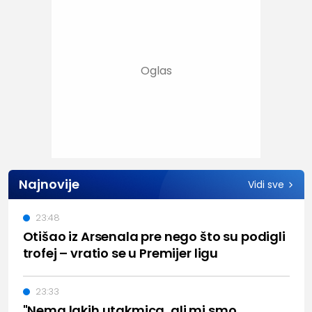
Najnovije
Vidi sve
23:48
Otišao iz Arsenala pre nego što su podigli
trofej – vratio se u Premijer ligu
23:33
"Nema lakih utakmica, ali mi smo