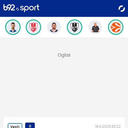
0
18.6.2026.
13:22
Vesti