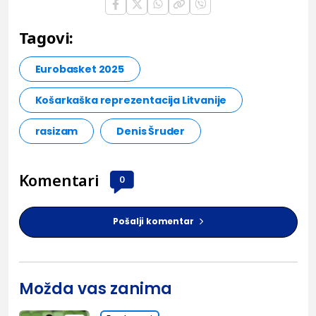
Tagovi:
Eurobasket 2025
Košarkaška reprezentacija Litvanije
rasizam
Denis Šruder
Komentari
0
Pošalji komentar
Možda vas zanima