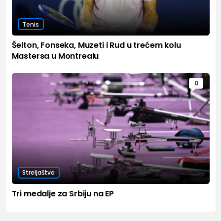
Tenis
Šelton, Fonseka, Muzeti i Rud u trećem kolu
Mastersa u Montrealu
0
Streljaštvo
Tri medalje za Srbiju na EP