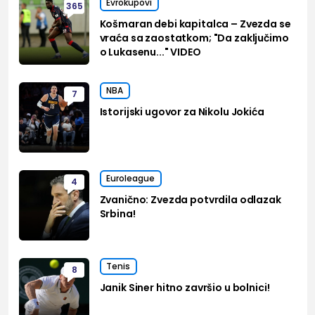
Evrokupovi
365
Košmaran debi kapitalca – Zvezda se
vraća sa zaostatkom; "Da zaključimo
o Lukasenu..." VIDEO
NBA
7
Istorijski ugovor za Nikolu Jokića
Euroleague
4
Zvanično: Zvezda potvrdila odlazak
Srbina!
Tenis
8
Janik Siner hitno završio u bolnici!