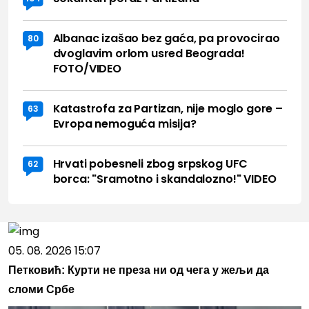
Albanac izašao bez gaća, pa provocirao
80
dvoglavim orlom usred Beograda!
FOTO/VIDEO
Katastrofa za Partizan, nije moglo gore –
63
Evropa nemoguća misija?
Hrvati pobesneli zbog srpskog UFC
62
borca: "Sramotno i skandalozno!" VIDEO
05. 08. 2026 15:07
Петковић: Курти не преза ни од чега у жељи да
сломи Србе