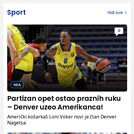
Sport
Vidi sve
0
NBA
Partizan opet ostao praznih ruku
– Denver uzeo Amerikanca!
Američki košarkaš Loni Voker novi je član Denver
Nagetsa.