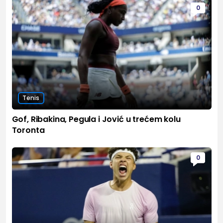
0
Tenis
Gof, Ribakina, Pegula i Jović u trećem kolu
Toronta
0