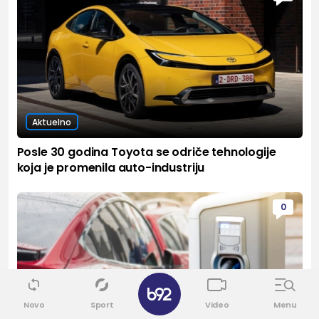
Aktuelno
Posle 30 godina Toyota se odriče tehnologije
koja je promenila auto-industriju
0
Novo
Sport
Video
Menu