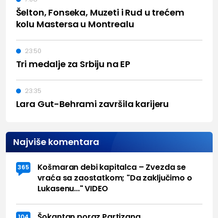
Šelton, Fonseka, Muzeti i Rud u trećem
kolu Mastersa u Montrealu
23:50
Tri medalje za Srbiju na EP
23:35
Lara Gut-Behrami završila karijeru
Najviše komentara
Košmaran debi kapitalca – Zvezda se
365
vraća sa zaostatkom; "Da zaključimo o
Lukasenu..." VIDEO
Šokantan poraz Partizana
104