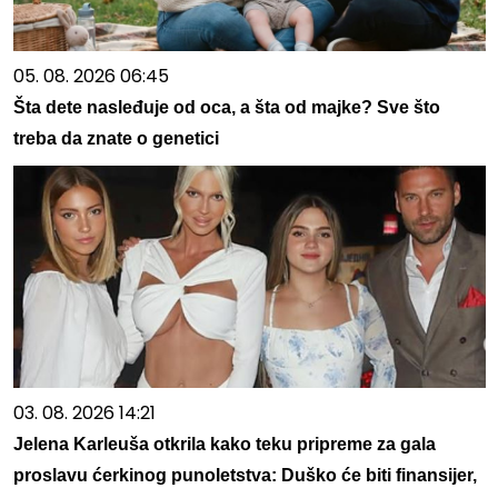
05. 08. 2026 06:45
Šta dete nasleđuje od oca, a šta od majke? Sve što
treba da znate o genetici
03. 08. 2026 14:21
Jelena Karleuša otkrila kako teku pripreme za gala
proslavu ćerkinog punoletstva: Duško će biti finansijer,