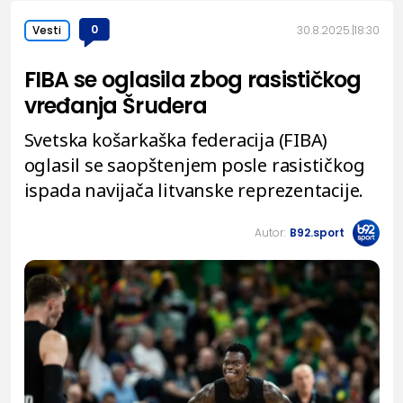
0
30.8.2025.
18:30
Vesti
FIBA se oglasila zbog rasističkog
vređanja Šrudera
Svetska košarkaška federacija (FIBA)
oglasil se saopštenjem posle rasističkog
ispada navijača litvanske reprezentacije.
Autor:
B92.sport