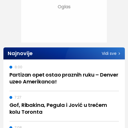
Najnovije
Vidi sve
8:00
Partizan opet ostao praznih ruku – Denver
uzeo Amerikanca!
7:27
Gof, Ribakina, Pegula i Jović u trećem
kolu Toronta
7:08