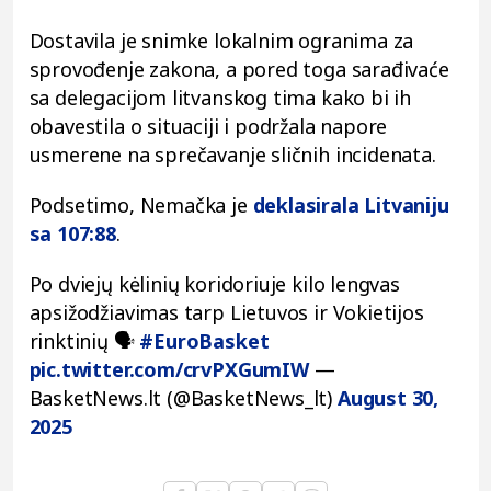
Dostavila je snimke lokalnim ogranima za
sprovođenje zakona, a pored toga sarađivaće
sa delegacijom litvanskog tima kako bi ih
obavestila o situaciji i podržala napore
usmerene na sprečavanje sličnih incidenata.
Podsetimo, Nemačka je
deklasirala Litvaniju
sa 107:88
.
Po dviejų kėlinių koridoriuje kilo lengvas
apsižodžiavimas tarp Lietuvos ir Vokietijos
rinktinių 🗣️
#EuroBasket
pic.twitter.com/crvPXGumIW
—
BasketNews.lt (@BasketNews_lt)
August 30,
2025