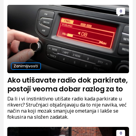
0
Zanimljivosti
Ako utišavate radio dok parkirate,
postoji veoma dobar razlog za to
Da li i vi instinktivno utišate radio kada parkirate u
rikverc? Stručnjaci objašnjavaju da to nije navika, već
način na koji mozak smanjuje ometanja i lakše se
fokusira na složen zadatak.
0