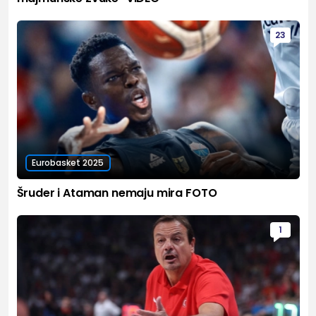
23
Eurobasket 2025
Šruder i Ataman nemaju mira FOTO
1