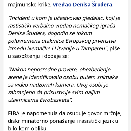
majmunske krike,
vređao Denisa Šrudera
.
"Incident u kom je učestvovao gledalac, koji je
rastistički verbalno vređao nemačkog igrača
Denisa Študera, dogodio se tokom
poluvremena utakmice Evropskog prvenstva
između Nemačke i Litvanije u Tampereu",
piše
u saopštenju i dodaje se:
"Nakon neposredne provere, obezbeđenje
arene je identifikovalo osobu putem snimaka
sa video nadzornih kamera. Ovoj osobi je
zabranjeno da prisustvuje svim daljim
utakmicama Evrobasketa".
FIBA je napomenula da osuđuje govor mržnje,
diskriminatorno ponašanje i rasistički jezik u
bilo kom obliku.