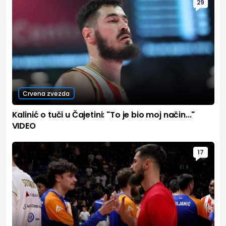
29
Crvena zvezda
Kalinić o tuči u Čajetini: "To je bio moj način..."
VIDEO
17