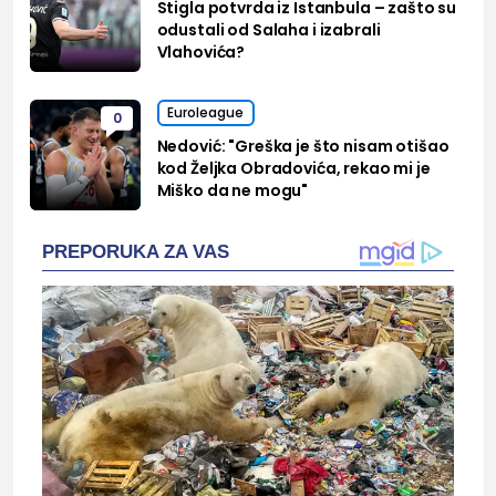
Stigla potvrda iz Istanbula – zašto su
odustali od Salaha i izabrali
Vlahovića?
Euroleague
0
Nedović: "Greška je što nisam otišao
kod Željka Obradovića, rekao mi je
Miško da ne mogu"
PREPORUKA ZA VAS