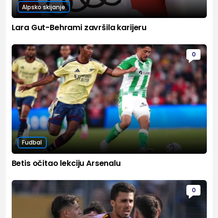
Alpsko skijanje
Lara Gut-Behrami završila karijeru
0
Fudbal
Betis očitao lekciju Arsenalu
0