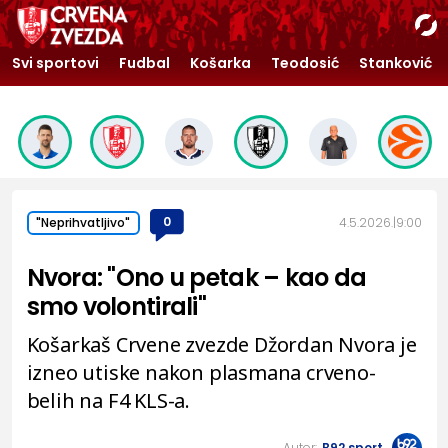
Svi sportovi
Fudbal
Košarka
Teodosić
Stanković
0
4.5.2026.
9:00
"Neprihvatljivo"
Nvora: "Ono u petak – kao da
smo volontirali"
Košarkaš Crvene zvezde Džordan Nvora je
izneo utiske nakon plasmana crveno-
belih na F4 KLS-a.
Autor:
B92.sport