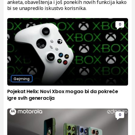
anketa, obaveštenja i još ponekih novih funkcija kako
bi se unapredilo iskustvo korisnika.
0
Gejming
Pojekat Helix: Novi Xbox mogao bi da pokreće
igre svih generacija
0