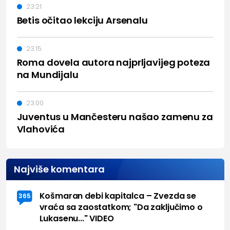
23:21
Betis očitao lekciju Arsenalu
23:15
Roma dovela autora najprljavijeg poteza
na Mundijalu
23:00
Juventus u Mančesteru našao zamenu za
Vlahovića
Najviše komentara
Košmaran debi kapitalca – Zvezda se
365
vraća sa zaostatkom; "Da zaključimo o
Lukasenu..." VIDEO