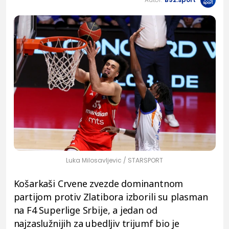
Luka Milosavljevic / STARSPORT
Košarkaši Crvene zvezde dominantnom
partijom protiv Zlatibora izborili su plasman
na F4 Superlige Srbije, a jedan od
najzaslužnijih za ubedljiv trijumf bio je