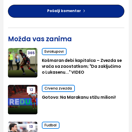
Pošalji komentar
Možda vas zanima
Evrokupovi
365
Košmaran debi kapitalca – Zvezda se
vraća sa zaostatkom; "Da zaključimo
o Lukasenu..." VIDEO
Crvena zvezda
12
Gotovo: Na Marakanu stižu milioni!
Fudbal
13