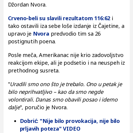
Džordan Nvora.
Crveno-beli su slavili rezultatom 116:62
i
tako ostavili iza sebe loše izdanje iz Čajetine, a
upravo je
Nvora
predvodio tim sa 26
postignutih poena.
Posle meča, Amerikanac nije krio zadovoljstvo
reakcijom ekipe, ali je podsetio i na neuspeh iz
prethodnog susreta.
"
Uradili smo ono što je trebalo. Ono u petak je
bilo neprihvatljivo – kao da smo negde
volontirali. Danas smo obavili posao i idemo
dalje
", poručio je Nvora.
Dobrić: "Nije bilo provokacija, nije bilo
prljavih poteza" VIDEO