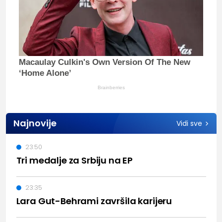
Macaulay Culkin's Own Version Of The New
‘Home Alone’
Brainberries
Najnovije
Vidi sve
23:50
Tri medalje za Srbiju na EP
23:35
Lara Gut-Behrami završila karijeru