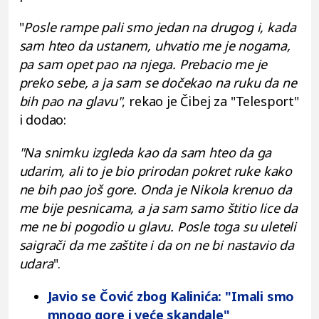
"
Posle rampe pali smo jedan na drugog i, kada
sam hteo da ustanem, uhvatio me je nogama,
pa sam opet pao na njega. Prebacio me je
preko sebe, a ja sam se dočekao na ruku da ne
bih pao na glavu"
, rekao je Čibej za "Telesport"
i dodao:
"Na snimku izgleda kao da sam hteo da ga
udarim, ali to je bio prirodan pokret ruke kako
ne bih pao još gore. Onda je Nikola krenuo da
me bije pesnicama, a ja sam samo štitio lice da
me ne bi pogodio u glavu. Posle toga su uleteli
saigrači da me zaštite i da on ne bi nastavio da
udara
".
Javio se Čović zbog Kalinića: "Imali smo
mnogo gore i veće skandale"