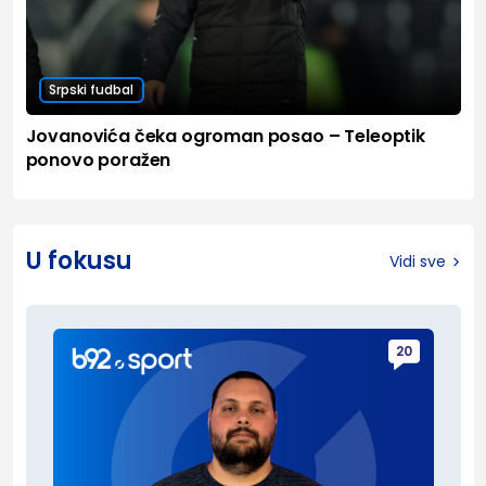
Srpski fudbal
Jovanovića čeka ogroman posao – Teleoptik
ponovo poražen
U fokusu
Vidi sve
20