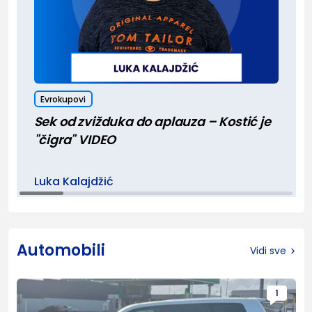
Evrokupovi
Sek od zvižduka do aplauza – Kostić je
"čigra" VIDEO
Luka Kalajdžić
Automobili
Vidi sve
1