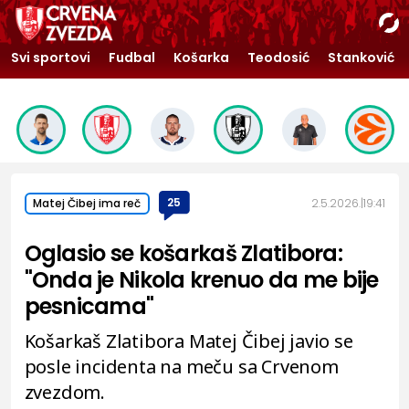
Svi sportovi
Fudbal
Košarka
Teodosić
Stanković
25
2.5.2026.
19:41
Matej Čibej ima reč
Oglasio se košarkaš Zlatibora:
"Onda je Nikola krenuo da me bije
pesnicama"
Košarkaš Zlatibora Matej Čibej javio se
posle incidenta na meču sa Crvenom
zvezdom.