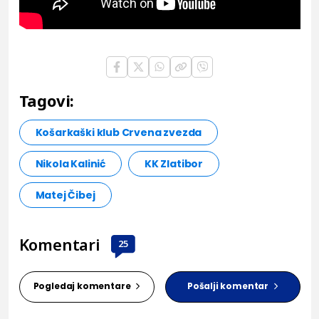
Tagovi:
Košarkaški klub Crvena zvezda
Nikola Kalinić
KK Zlatibor
Matej Čibej
Komentari
25
Pogledaj komentare
Pošalji komentar