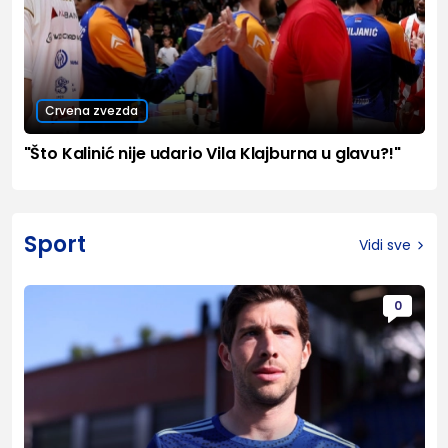
Crvena zvezda
"Što Kalinić nije udario Vila Klajburna u glavu?!"
Sport
Vidi sve
0