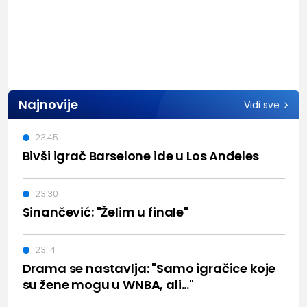
Najnovije
Vidi sve
23:45
Bivši igrač Barselone ide u Los Anđeles
23:30
Sinančević: "Želim u finale"
23:14
Drama se nastavlja: "Samo igračice koje
su žene mogu u WNBA, ali..."