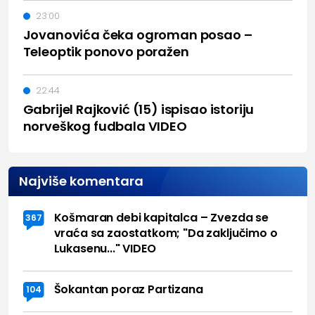
23:00
Jovanovića čeka ogroman posao –
Teleoptik ponovo poražen
22:44
Gabrijel Rajković (15) ispisao istoriju
norveškog fudbala VIDEO
Najviše komentara
Košmaran debi kapitalca – Zvezda se
367
vraća sa zaostatkom; "Da zaključimo o
Lukasenu..." VIDEO
Šokantan poraz Partizana
104