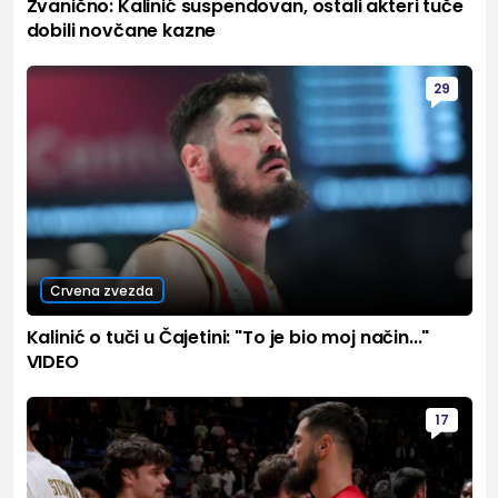
Zvanično: Kalinić suspendovan, ostali akteri tuče
dobili novčane kazne
29
Crvena zvezda
Kalinić o tuči u Čajetini: "To je bio moj način..."
VIDEO
17