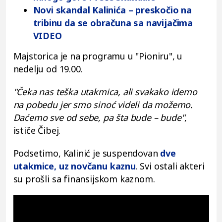
Novi skandal Kalinića – preskočio na
tribinu da se obračuna sa navijačima
VIDEO
Majstorica je na programu u "Pioniru", u
nedelju od 19.00.
"Čeka nas teška utakmica, ali svakako idemo
na pobedu jer smo sinoć videli da možemo.
Daćemo sve od sebe, pa šta bude – bude"
,
ističe Čibej.
Podsetimo, Kalinić je suspendovan
dve
utakmice, uz novčanu kaznu
. Svi ostali akteri
su prošli sa finansijskom kaznom.