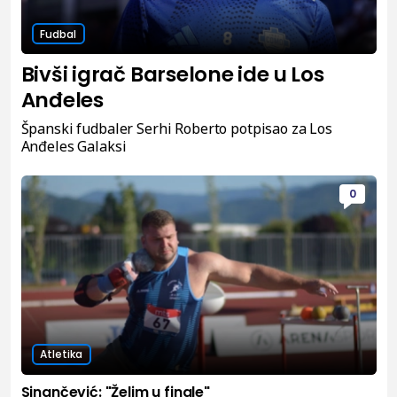
Fudbal
Bivši igrač Barselone ide u Los
Anđeles
Španski fudbaler Serhi Roberto potpisao za Los
Anđeles Galaksi
0
Atletika
Sinančević: "Želim u finale"