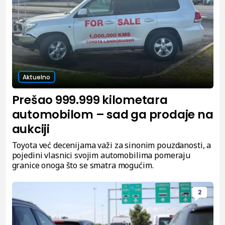
Aktuelno
Prešao 999.999 kilometara
automobilom – sad ga prodaje na
aukciji
Toyota već decenijama važi za sinonim pouzdanosti, a
pojedini vlasnici svojim automobilima pomeraju
granice onoga što se smatra mogućim.
2