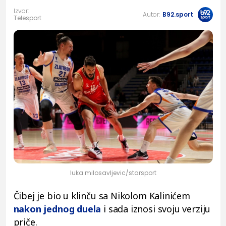
Izvor:
Autor:
B92.sport
Telesport
luka milosavljevic/starsport
Čibej je bio u klinču sa Nikolom Kalinićem
nakon jednog duela
i sada iznosi svoju verziju
priče.