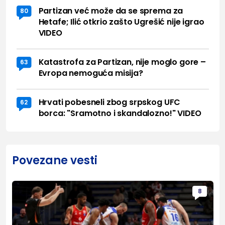
Partizan već može da se sprema za
80
Hetafe; Ilić otkrio zašto Ugrešić nije igrao
VIDEO
Katastrofa za Partizan, nije moglo gore –
63
Evropa nemoguća misija?
Hrvati pobesneli zbog srpskog UFC
62
borca: "Sramotno i skandalozno!" VIDEO
Povezane vesti
8