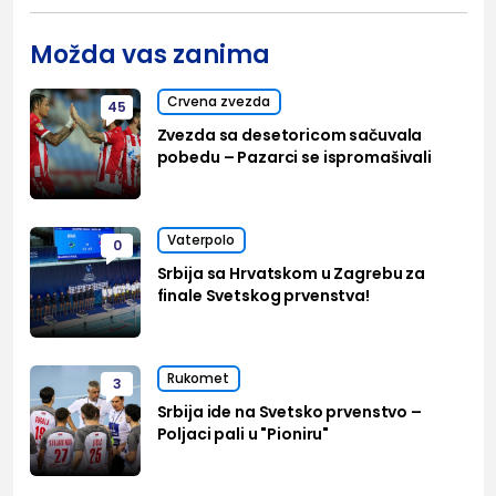
Možda vas zanima
Crvena zvezda
45
Zvezda sa desetoricom sačuvala
pobedu – Pazarci se ispromašivali
Vaterpolo
0
Srbija sa Hrvatskom u Zagrebu za
finale Svetskog prvenstva!
Rukomet
3
Srbija ide na Svetsko prvenstvo –
Poljaci pali u "Pioniru"