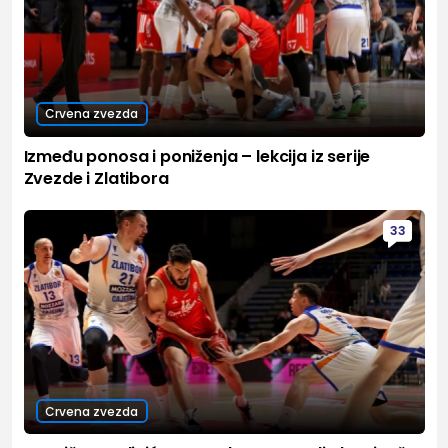
Crvena zvezda
Između ponosa i poniženja – lekcija iz serije
Zvezde i Zlatibora
33
Crvena zvezda