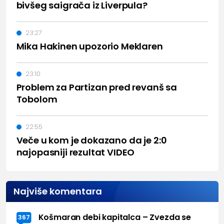
bivšeg saigrača iz Liverpula?
23:27
Mika Hakinen upozorio Meklaren
23:10
Problem za Partizan pred revanš sa
Tobolom
22:55
Veče u kom je dokazano da je 2:0
najopasniji rezultat VIDEO
Najviše komentara
Košmaran debi kapitalca – Zvezda se
367