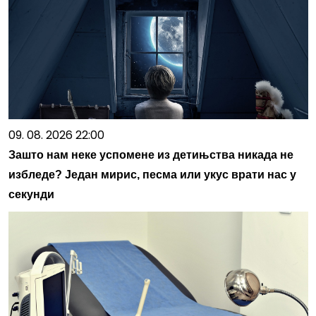
09. 08. 2026 22:00
Зашто нам неке успомене из детињства никада не
избледе? Један мирис, песма или укус врати нас у
секунди