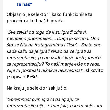
za nas"
Objasnio je selektor i kako funkcioniše ta
procedura kod naših igrača.
"
Sve zavisi od toga da li su igrači zdravi,
mentalno pripremljeni… Duga je sezona. Ono
što se čita na instagramima i ‘iksu’… Znate ono
kada kažu da je igrač rekao da će igrati za
reprezentaciju, pa on izađe i kaže ‘Jeste, igraću
za reprezentaciju’? To naši manje-više ne rade.
Nije tu postojala nikakva neizvesnost
", slikovito
je opisao
Pešić
.
Na kraju je selektor zaključio.
"Spremnost ovih igrača da igraju za
reprezentaciju nije se menjala, barem dok sam