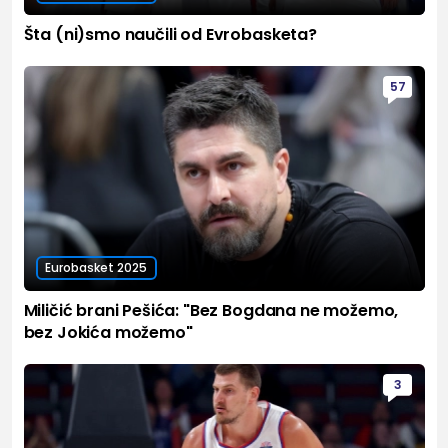
Šta (ni)smo naučili od Evrobasketa?
57
Eurobasket 2025
Miličić brani Pešića: "Bez Bogdana ne možemo,
bez Jokića možemo"
3