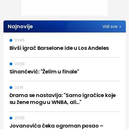
Najnovije
Vidi sve
23:45
Bivši igrač Barselone ide u Los Anđeles
23:30
Sinančević: "Želim u finale"
23:14
Drama se nastavlja: "Samo igračice koje
su žene mogu u WNBA, ali..."
23:00
Jovanovića čeka ogroman posao –