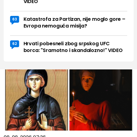
VIDEO
Katastrofa za Partizan, nije moglo gore –
63
Evropa nemoguća misija?
Hrvati pobesneli zbog srpskog UFC
62
borca: "Sramotno i skandalozno!" VIDEO