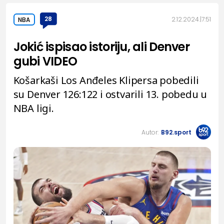
28
2.12.2024.
7:51
NBA
Jokić ispisao istoriju, ali Denver
gubi VIDEO
Košarkaši Los Anđeles Klipersa pobedili
su Denver 126:122 i ostvarili 13. pobedu u
NBA ligi.
Autor:
B92.sport