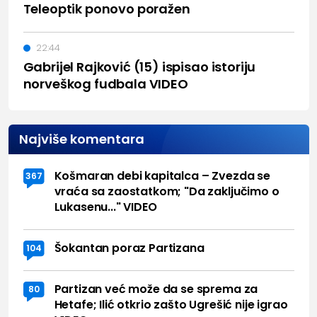
Teleoptik ponovo poražen
22:44
Gabrijel Rajković (15) ispisao istoriju
norveškog fudbala VIDEO
Najviše komentara
Košmaran debi kapitalca – Zvezda se
367
vraća sa zaostatkom; "Da zaključimo o
Lukasenu..." VIDEO
Šokantan poraz Partizana
104
Partizan već može da se sprema za
80
Hetafe; Ilić otkrio zašto Ugrešić nije igrao