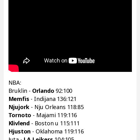
NBA:
Bruklin -
Orlando
92:100
Memfis
- Indijana 136:121
Njujork
- Nju Orleans 118:85
Tornoto
- Majami 119:116
Klivlend
- Boston u 115:111
Hjuston
- Oklahoma 119:116
Juta -
LA Lejkers
104:105