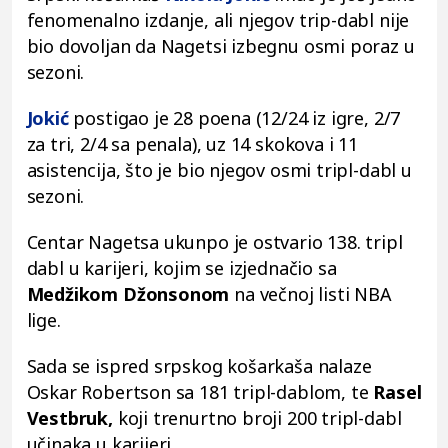
fenomenalno izdanje, ali njegov trip-dabl nije
bio dovoljan da Nagetsi izbegnu osmi poraz u
sezoni.
Jokić
postigao je 28 poena (12/24 iz igre, 2/7
za tri, 2/4 sa penala), uz 14 skokova i 11
asistencija, što je bio njegov osmi tripl-dabl u
sezoni.
Centar Nagetsa ukunpo je ostvario 138. tripl
dabl u karijeri, kojim se izjednačio sa
Medžikom Džonsonom
na večnoj listi NBA
lige.
Sada se ispred srpskog košarkaša nalaze
Oskar Robertson sa 181 tripl-dablom, te
Rasel
Vestbruk,
koji trenurtno broji 200 tripl-dabl
učinaka u karijeri.