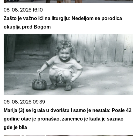
08. 08. 2026 16:10
Zašto je važno ići na liturgiju: Nedeljom se porodica
okuplja pred Bogom
06. 08. 2026 09:39
Marija (3) se igrala u dvorištu i samo je nestala: Posle 42
godine otac je pronašao, zanemeo je kada je saznao
gde je bila