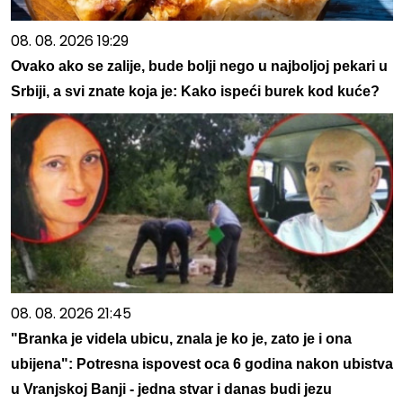
08. 08. 2026 19:29
Ovako ako se zalije, bude bolji nego u najboljoj pekari u
Srbiji, a svi znate koja je: Kako ispeći burek kod kuće?
08. 08. 2026 21:45
"Branka je videla ubicu, znala je ko je, zato je i ona
ubijena": Potresna ispovest oca 6 godina nakon ubistva
u Vranjskoj Banji - jedna stvar i danas budi jezu