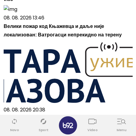
08. 08. 2026 13:46
Велики пожар код Књажевца и даље није
локализован: Ватрогасци непрекидно на терену
08. 08. 2026 20:38
Вучић: Настављамо да улажемо у развој Старе
✕
Пазове
Novo
Sport
Video
Menu