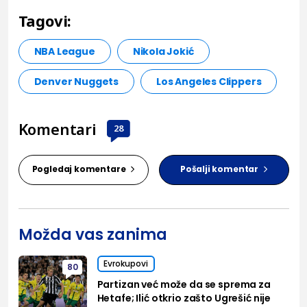
Tagovi:
NBA League
Nikola Jokić
Denver Nuggets
Los Angeles Clippers
Komentari
28
Pogledaj komentare
Pošalji komentar
Možda vas zanima
Evrokupovi
80
Partizan već može da se sprema za
Hetafe; Ilić otkrio zašto Ugrešić nije