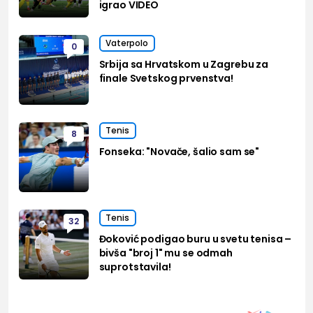
igrao VIDEO
Vaterpolo
0
Srbija sa Hrvatskom u Zagrebu za
finale Svetskog prvenstva!
Tenis
8
Fonseka: "Novače, šalio sam se"
Tenis
32
Đoković podigao buru u svetu tenisa –
bivša "broj 1" mu se odmah
suprotstavila!