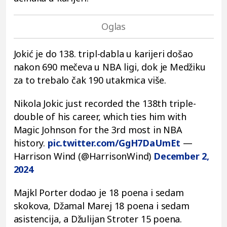
Jokić je do 138. tripl-dabla u karijeri došao
nakon 690 mečeva u NBA ligi, dok je Medžiku
za to trebalo čak 190 utakmica više.
Nikola Jokic just recorded the 138th triple-
double of his career, which ties him with
Magic Johnson for the 3rd most in NBA
history.
pic.twitter.com/GgH7DaUmEt
—
Harrison Wind (@HarrisonWind)
December 2,
2024
Majkl Porter dodao je 18 poena i sedam
skokova, Džamal Marej 18 poena i sedam
asistencija, a Džulijan Stroter 15 poena.