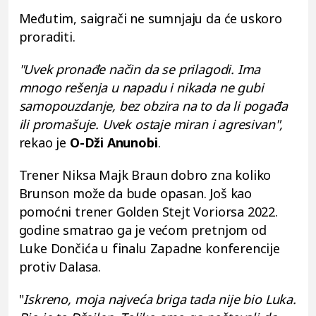
Međutim, saigrači ne sumnjaju da će uskoro
proraditi.
"Uvek pronađe način da se prilagodi. Ima
mnogo rešenja u napadu i nikada ne gubi
samopouzdanje, bez obzira na to da li pogađa
ili promašuje. Uvek ostaje miran i agresivan",
rekao je
O-Dži Anunobi
.
Trener Niksa Majk Braun dobro zna koliko
Brunson može da bude opasan. Još kao
pomoćni trener Golden Stejt Voriorsa 2022.
godine smatrao ga je većom pretnjom od
Luke Dončića u finalu Zapadne konferencije
protiv Dalasa.
"
Iskreno, moja najveća briga tada nije bio Luka.