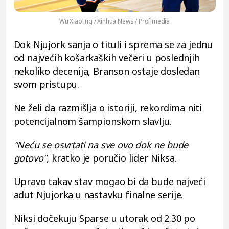
Wu Xiaoling / Xinhua News / Profimedia
Dok Njujork sanja o tituli i sprema se za jednu
od najvećih košarkaških večeri u poslednjih
nekoliko decenija, Branson ostaje dosledan
svom pristupu.
Ne želi da razmišlja o istoriji, rekordima niti
potencijalnom šampionskom slavlju.
"Neću se osvrtati na sve ovo dok ne bude
gotovo",
kratko je poručio lider Niksa.
Upravo takav stav mogao bi da bude najveći
adut Njujorka u nastavku finalne serije.
Niksi dočekuju Sparse u utorak od 2.30 po