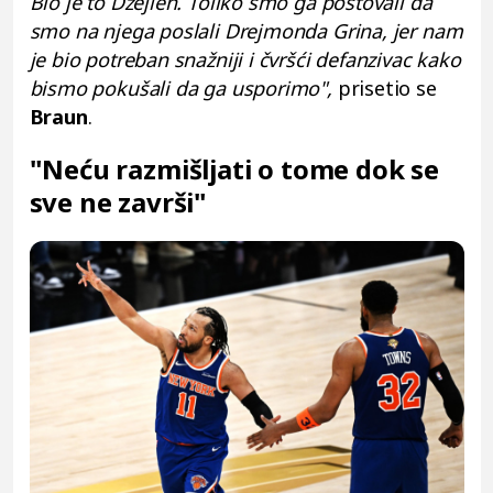
Bio je to Džejlen. Toliko smo ga poštovali da
smo na njega poslali Drejmonda Grina, jer nam
je bio potreban snažniji i čvršći defanzivac kako
bismo pokušali da ga usporimo",
prisetio se
Braun
.
"Neću razmišljati o tome dok se
sve ne završi"