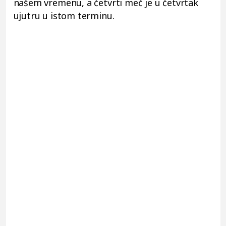
našem vremenu, a četvrti meč je u četvrtak
ujutru u istom terminu.