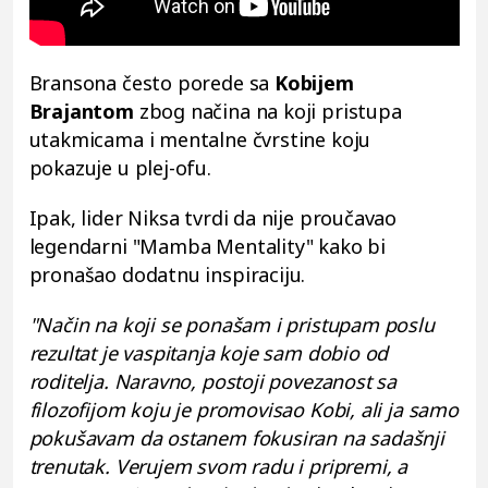
Bransona često porede sa
Kobijem
Brajantom
zbog načina na koji pristupa
utakmicama i mentalne čvrstine koju
pokazuje u plej-ofu.
Ipak, lider Niksa tvrdi da nije proučavao
legendarni "Mamba Mentality" kako bi
pronašao dodatnu inspiraciju.
"Način na koji se ponašam i pristupam poslu
rezultat je vaspitanja koje sam dobio od
roditelja. Naravno, postoji povezanost sa
filozofijom koju je promovisao Kobi, ali ja samo
pokušavam da ostanem fokusiran na sadašnji
trenutak. Verujem svom radu i pripremi, a