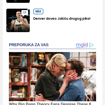
NBA
17
Denver doveo Jokiću drugog pika!
PREPORUKA ZA VAS
Why Big Bang Theory Fans Despise These 8