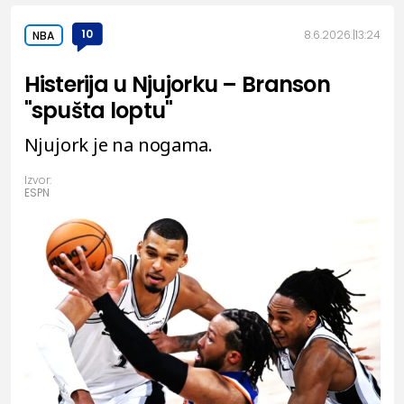
10
8.6.2026.
13:24
NBA
Histerija u Njujorku – Branson
"spušta loptu"
Njujork je na nogama.
Izvor:
ESPN