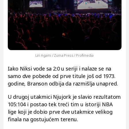
Liri Agami / Zuma Press / Profimedia
Iako Niksi vode sa 2:0 u seriji i nalaze se na
samo dve pobede od prve titule još od 1973.
godine, Branson odbija da razmišlja unapred.
U drugoj utakmici Njujork je slavio rezultatom
105:104 i postao tek treći tim u istoriji NBA
lige koji je dobio prve dve utakmice velikog
finala na gostujućem terenu.