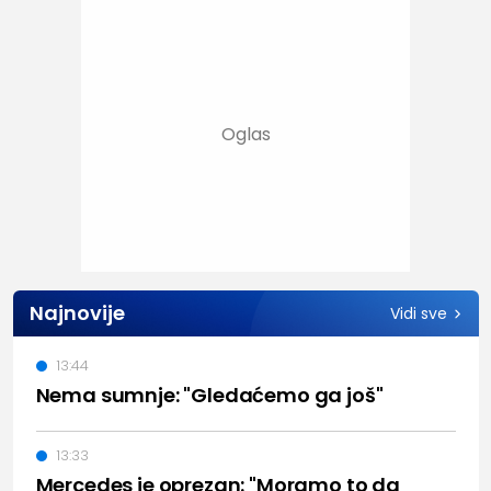
Najnovije
Vidi sve
13:44
Nema sumnje: "Gledaćemo ga još"
13:33
Mercedes je oprezan: "Moramo to da