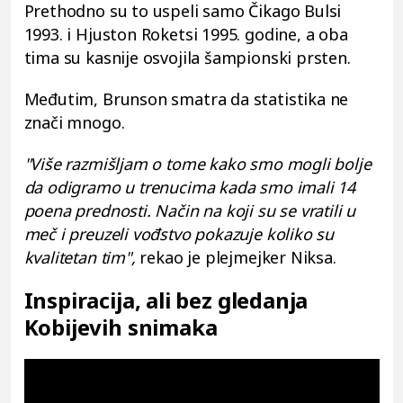
Prethodno su to uspeli samo Čikago Bulsi
1993. i Hjuston Roketsi 1995. godine, a oba
tima su kasnije osvojila šampionski prsten.
Međutim, Brunson smatra da statistika ne
znači mnogo.
"Više razmišljam o tome kako smo mogli bolje
da odigramo u trenucima kada smo imali 14
poena prednosti. Način na koji su se vratili u
meč i preuzeli vođstvo pokazuje koliko su
kvalitetan tim",
rekao je plejmejker Niksa.
Inspiracija, ali bez gledanja
Kobijevih snimaka