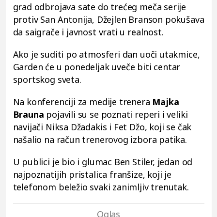
grad odbrojava sate do trećeg meča serije
protiv San Antonija, Džejlen Branson pokušava
da saigrače i javnost vrati u realnost.
Ako je suditi po atmosferi dan uoči utakmice,
Garden će u ponedeljak uveče biti centar
sportskog sveta.
Na konferenciji za medije trenera
Majka
Brauna
pojavili su se poznati reperi i veliki
navijači Niksa Džadakis i Fet Džo, koji se čak
našalio na račun trenerovog izbora patika.
U publici je bio i glumac Ben Stiler, jedan od
najpoznatijih pristalica franšize, koji je
telefonom beležio svaki zanimljiv trenutak.