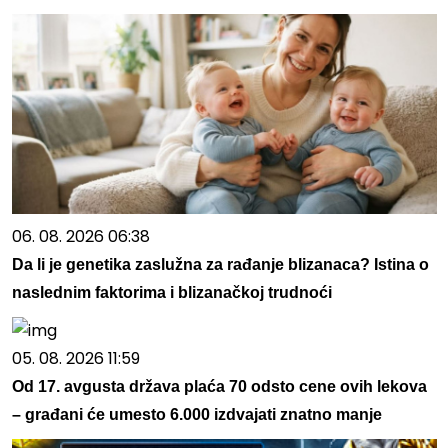
06. 08. 2026 06:38
Da li je genetika zaslužna za rađanje blizanaca? Istina o
naslednim faktorima i blizanačkoj trudnoći
05. 08. 2026 11:59
Od 17. avgusta država plaća 70 odsto cene ovih lekova
– građani će umesto 6.000 izdvajati znatno manje