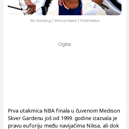
Wu Xiaoling / Xinhua News / Profimedia
Prva utakmica NBA finala u čuvenom Medison
Skver Gardenu još od 1999. godine izazvala je
pravu euforiju među navijačima Niksa, ali dok