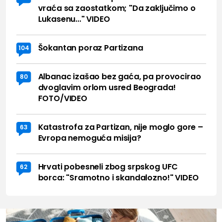
vraća sa zaostatkom; "Da zaključimo o
Lukasenu..." VIDEO
Šokantan poraz Partizana
104
Albanac izašao bez gaća, pa provocirao
80
dvoglavim orlom usred Beograda!
FOTO/VIDEO
Katastrofa za Partizan, nije moglo gore –
63
Evropa nemoguća misija?
Hrvati pobesneli zbog srpskog UFC
62
borca: "Sramotno i skandalozno!" VIDEO