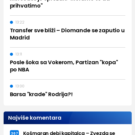
prihvatimo"
13:22
Transfer sve bliži – Diomande se zaputio u
Madrid
13:11
Posle šoka sa Vokerom, Partizan "kopa"
po NBA
13:00
Barsa "krade" Rodrija?!
Najviše komentara
Košmaran debi kapitalca – Zvezda se
367