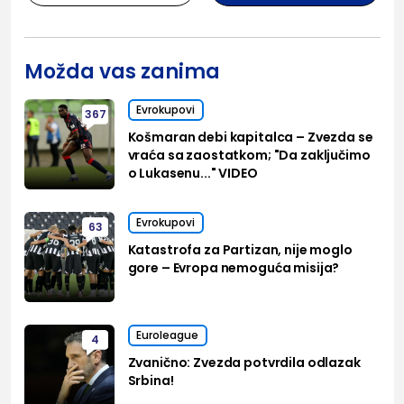
Možda vas zanima
Evrokupovi
367
Košmaran debi kapitalca – Zvezda se
vraća sa zaostatkom; "Da zaključimo
o Lukasenu..." VIDEO
Evrokupovi
63
Katastrofa za Partizan, nije moglo
gore – Evropa nemoguća misija?
Euroleague
4
Zvanično: Zvezda potvrdila odlazak
Srbina!