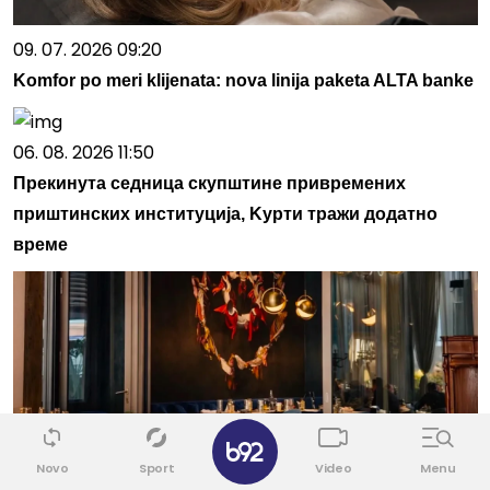
09. 07. 2026 09:20
Komfor po meri klijenata: nova linija paketa ALTA banke
06. 08. 2026 11:50
Прекинута седница скупштине привремених
приштинских институција, Kурти тражи додатно
време
✕
Novo
Sport
Video
Menu