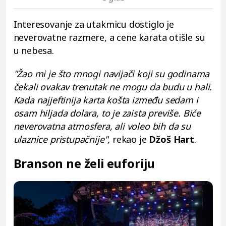
Interesovanje za utakmicu dostiglo je
neverovatne razmere, a cene karata otišle su
u nebesa.
"Žao mi je što mnogi navijači koji su godinama
čekali ovakav trenutak ne mogu da budu u hali.
Kada najjeftinija karta košta između sedam i
osam hiljada dolara, to je zaista previše. Biće
neverovatna atmosfera, ali voleo bih da su
ulaznice pristupačnije",
rekao je
Džoš
Hart
.
Branson ne želi euforiju