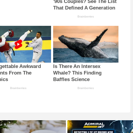
'90s Couples? See The List
That Defined A Generation
Brainberries
gettable Awkward
Is There An Intersex
nts From The
Whale? This Finding
ics
Baffles Science
Brainberries
Brainberries