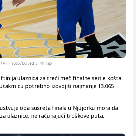
/AP Photo/David J. Phillip
nija ulaznica za treći meč finalne serije košta
u utakmicu potrebno izdvojiti najmanje 13.065
isustvuje oba susreta finala u Njujorku mora da
 za ulaznice, ne računajući troškove puta,