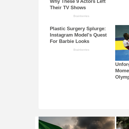
Why These 9 Actors Left
Their TV Shows
Brainberries
Plastic Surgery Splurge:
Instagram Model's Quest
For Barbie Looks
Brainberries
Unfor
Mome
Olymp