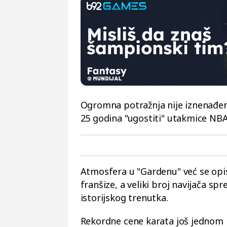
Ogromna potražnja nije iznenađenj
25 godina "ugostiti" utakmice NBA
Atmosfera u "Gardenu" već se opisu
franšize, a veliki broj navijača s
istorijskog trenutka.
Rekordne cene karata još jednom p