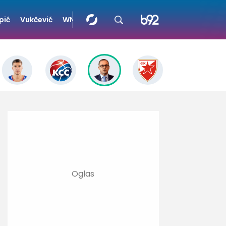
pić
Vukčević
WNBA