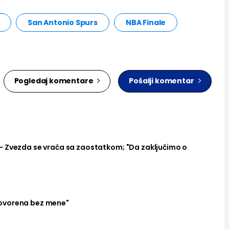
San Antonio Spurs
NBA Finale
Pogledaj komentare
Pošalji komentar
– Zvezda se vraća sa zaostatkom; "Da zaključimo o
ovorena bez mene"