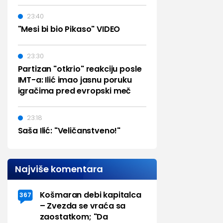
23:40
"Mesi bi bio Pikaso" VIDEO
23:30
Partizan "otkrio" reakciju posle
IMT-a: Ilić imao jasnu poruku
igračima pred evropski meč
23:18
Saša Ilić: "Veličanstveno!"
Najviše komentara
Košmaran debi kapitalca
367
– Zvezda se vraća sa
zaostatkom; "Da