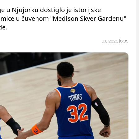
e u Njujorku dostiglo je istorijske
akmice u čuvenom "Medison Skver Gardenu"
de.
6.6.2026.
8:35