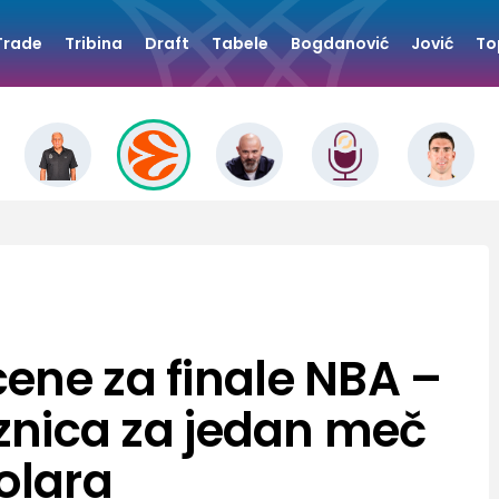
Trade
Tribina
Draft
Tabele
Bogdanović
Jović
To
ene za finale NBA –
aznica za jedan meč
olara