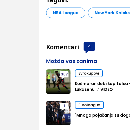
NBA League
New York Knicks
Komentari
4
Možda vas zanima
Evrokupovi
367
Košmaran debi kapitalca 
Lukasenu..." VIDEO
Euroleague
1
"Mnoga pojačanja su dog