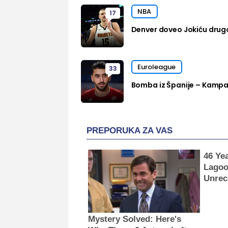
NBA
17
Denver doveo Jokiću drug
Euroleague
33
Bomba iz Španije – Kampa
PREPORUKA ZA VAS
46 Ye
Lagoo
Unrec
Mystery Solved: Here's