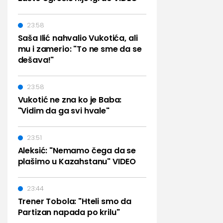
23:58
Saša Ilić nahvalio Vukotića, ali
mu i zamerio: "To ne sme da se
dešava!"
23:58
Vukotić ne zna ko je Baba:
"Vidim da ga svi hvale"
23:51
Aleksić: "Nemamo čega da se
plašimo u Kazahstanu" VIDEO
23:44
Trener Tobola: "Hteli smo da
Partizan napada po krilu"