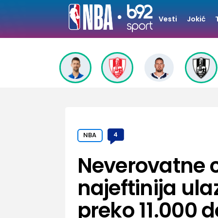
Vesti
Jokić
NBA
4
Neverovatne c
najeftinija ul
preko 11.000 d