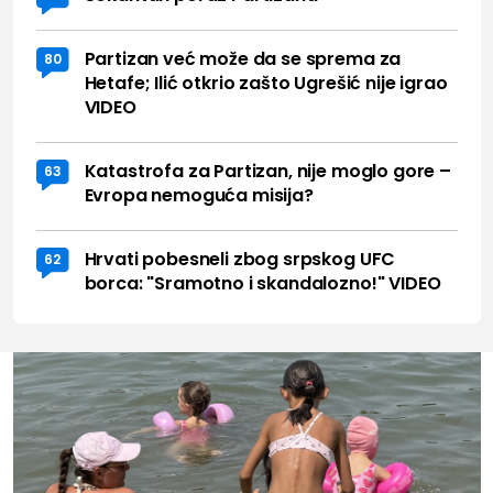
Partizan već može da se sprema za
80
Hetafe; Ilić otkrio zašto Ugrešić nije igrao
VIDEO
Katastrofa za Partizan, nije moglo gore –
63
Evropa nemoguća misija?
Hrvati pobesneli zbog srpskog UFC
62
borca: "Sramotno i skandalozno!" VIDEO