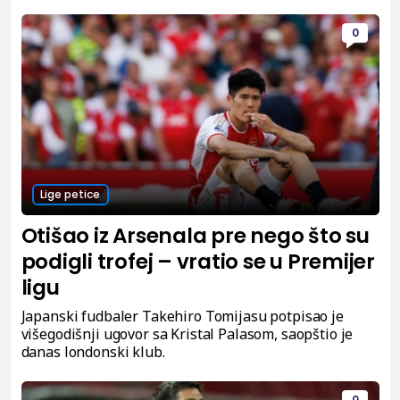
0
Lige petice
Otišao iz Arsenala pre nego što su
podigli trofej – vratio se u Premijer
ligu
Japanski fudbaler Takehiro Tomijasu potpisao je
višegodišnji ugovor sa Kristal Palasom, saopštio je
danas londonski klub.
0