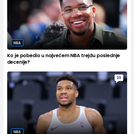
NBA
Ko je pobedio u najvećem NBA trejdu poslednje
decenije?
23
NBA