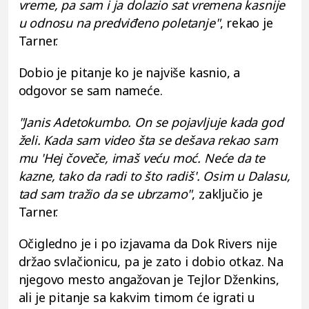
vreme, pa sam i ja dolazio sat vremena kasnije
u odnosu na predviđeno poletanje"
, rekao je
Tarner.
Dobio je pitanje ko je najviše kasnio, a
odgovor se sam nameće.
"Janis Adetokumbo. On se pojavljuje kada god
želi. Kada sam video šta se dešava rekao sam
mu 'Hej čoveče, imaš veću moć. Neće da te
kazne, tako da radi to što radiš'. Osim u Dalasu,
tad sam tražio da se ubrzamo"
, zaključio je
Tarner.
Očigledno je i po izjavama da Dok Rivers nije
držao svlačionicu, pa je zato i dobio otkaz. Na
njegovo mesto angažovan je Tejlor Dženkins,
ali je pitanje sa kakvim timom će igrati u