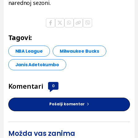
narednoj sezoni.
Tagovi:
NBA League
Milwaukee Bucks
Janis Adetokumbo
Komentari
0
Pošalji komentar
Možda vas zanima