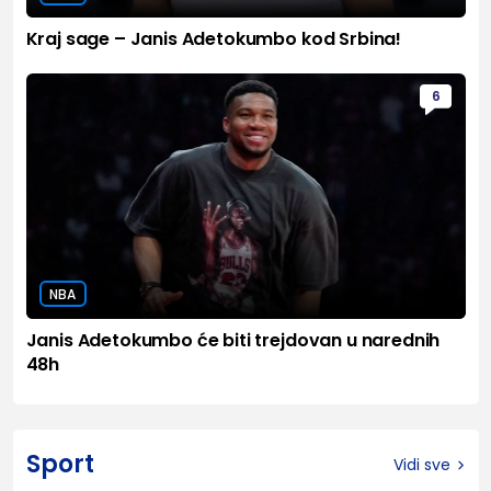
Kraj sage – Janis Adetokumbo kod Srbina!
6
NBA
Janis Adetokumbo će biti trejdovan u narednih
48h
Sport
Vidi sve