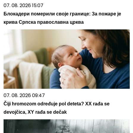
07. 08. 2026 15:07
Блокадери померили своје границе: За пожаре је
крива Српска православна црква
07. 08. 2026 09:47
Čiji hromozom određuje pol deteta? XX rađa se
devojčica, XY rađa se dečak