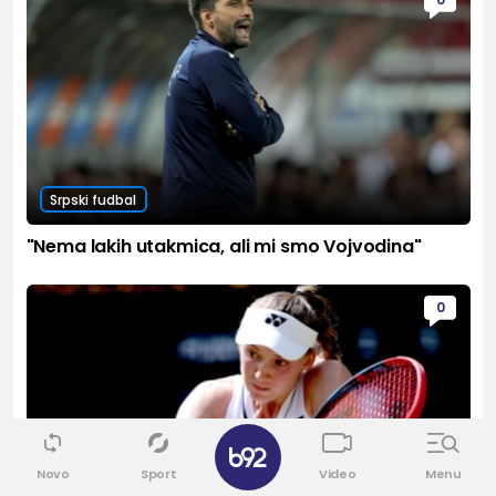
Srpski fudbal
"Nema lakih utakmica, ali mi smo Vojvodina"
0
✕
Novo
Sport
Video
Menu