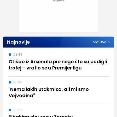
Najnovije
Vidi sve
23:48
Otišao iz Arsenala pre nego što su podigli
trofej – vratio se u Premijer ligu
23:33
"Nema lakih utakmica, ali mi smo
Vojvodina"
23:27
Ribakina sigurna u Torontu