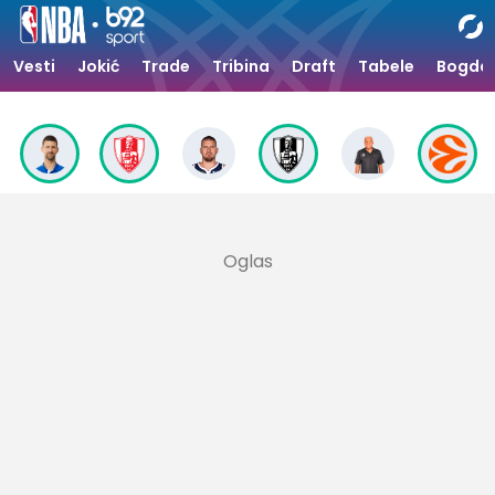
Vesti
Jokić
Trade
Tribina
Draft
Tabele
Bogdan