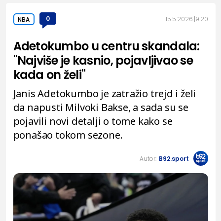
0
15.5.2026.
9:20
NBA
Adetokumbo u centru skandala:
"Najviše je kasnio, pojavljivao se
kada on želi"
Janis Adetokumbo je zatražio trejd i želi
da napusti Milvoki Bakse, a sada su se
pojavili novi detalji o tome kako se
ponašao tokom sezone.
Autor:
B92.sport