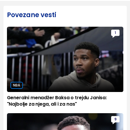
Povezane vesti
1
NBA
Generalni menadžer Baksa o trejdu Janisa:
"Najbolje za njega, ali i za nas"
9