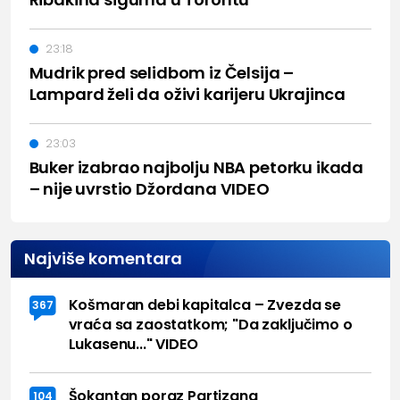
23:18
Mudrik pred selidbom iz Čelsija –
Lampard želi da oživi karijeru Ukrajinca
23:03
Buker izabrao najbolju NBA petorku ikada
– nije uvrstio Džordana VIDEO
Najviše komentara
Košmaran debi kapitalca – Zvezda se
367
vraća sa zaostatkom; "Da zaključimo o
Lukasenu..." VIDEO
Šokantan poraz Partizana
104