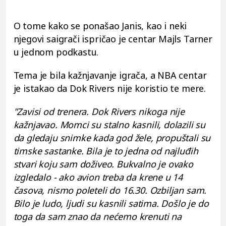
O tome kako se ponašao Janis, kao i neki
njegovi saigrači ispričao je centar Majls Tarner
u jednom podkastu.
Tema je bila kažnjavanje igrača, a NBA centar
je istakao da Dok Rivers nije koristio te mere.
"Zavisi od trenera. Dok Rivers nikoga nije
kažnjavao. Momci su stalno kasnili, dolazili su
da gledaju snimke kada god žele, propuštali su
timske sastanke. Bila je to jedna od najluđih
stvari koju sam doživeo. Bukvalno je ovako
izgledalo - ako avion treba da krene u 14
časova, nismo poleteli do 16.30. Ozbiljan sam.
Bilo je ludo, ljudi su kasnili satima. Došlo je do
toga da sam znao da nećemo krenuti na