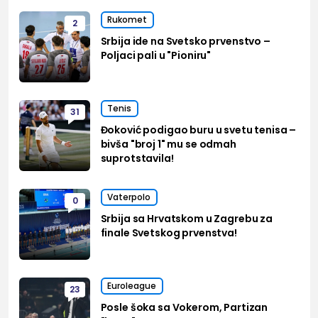
Rukomet
2
Srbija ide na Svetsko prvenstvo –
Poljaci pali u "Pioniru"
Tenis
31
Đoković podigao buru u svetu tenisa –
bivša "broj 1" mu se odmah
suprotstavila!
Vaterpolo
0
Srbija sa Hrvatskom u Zagrebu za
finale Svetskog prvenstva!
Euroleague
23
Posle šoka sa Vokerom, Partizan