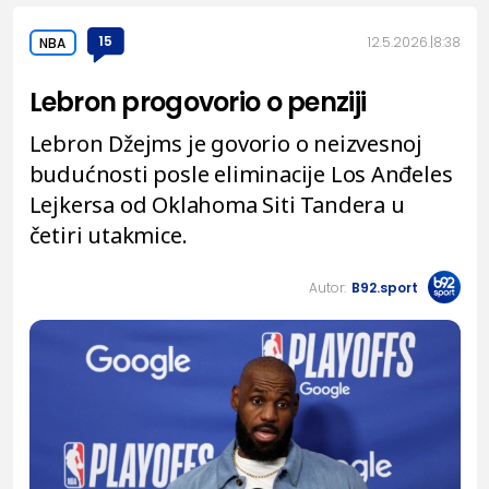
15
12.5.2026.
8:38
NBA
Lebron progovorio o penziji
Lebron Džejms je govorio o neizvesnoj
budućnosti posle eliminacije Los Anđeles
Lejkersa od Oklahoma Siti Tandera u
četiri utakmice.
Autor:
B92.sport