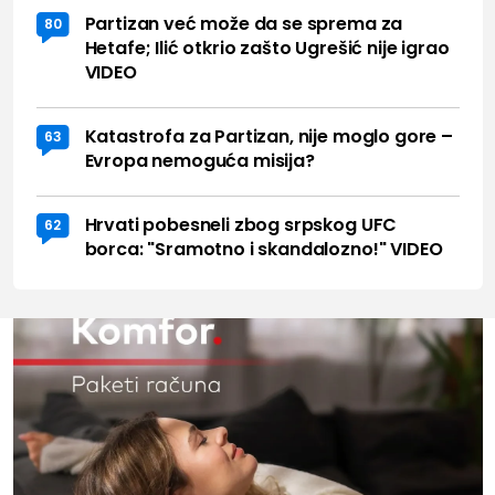
Partizan već može da se sprema za
80
Hetafe; Ilić otkrio zašto Ugrešić nije igrao
VIDEO
Katastrofa za Partizan, nije moglo gore –
63
Evropa nemoguća misija?
Hrvati pobesneli zbog srpskog UFC
62
borca: "Sramotno i skandalozno!" VIDEO