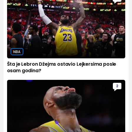
NBA
Šta je Lebron Džejms ostavio Lejkersima posle
osam godina?
2