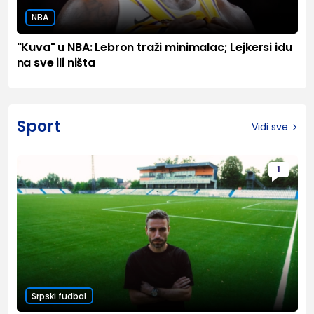
NBA
"Kuva" u NBA: Lebron traži minimalac; Lejkersi idu
na sve ili ništa
Sport
Vidi sve
1
Srpski fudbal