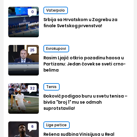
Vaterpolo
0
Srbija sa Hrvatskom u Zagrebu za
finale Svetskog prvenstva!
Evrokupovi
25
Rasim Ljajić otkrio pozadinu haosa u
Partizanu: Jedan čovek se sveti crno-
belima
Tenis
32
Đoković podigao buru u svetu tenisa –
bivša "broj 1" mu se odmah
suprotstavila!
Lige petice
6
Rešena sudbina Vinisijusa u Real