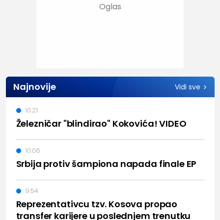
Najnovije
Vidi sve
10:21
Železničar "blindirao" Kokovića! VIDEO
10:06
Srbija protiv šampiona napada finale EP
9:54
Reprezentativcu tzv. Kosova propao
transfer karijere u poslednjem trenutku