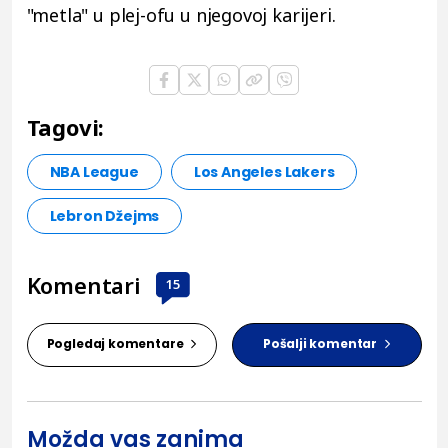
"metla" u plej-ofu u njegovoj karijeri.
Tagovi:
NBA League
Los Angeles Lakers
Lebron Džejms
Komentari
15
Pogledaj komentare
Pošalji komentar
Možda vas zanima