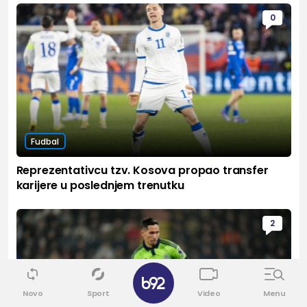
0
Fudbal
Reprezentativcu tzv. Kosova propao transfer
karijere u poslednjem trenutku
2
✕
Novo
Sport
Video
Menu