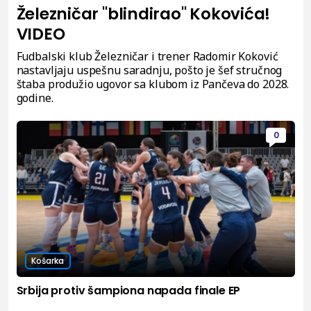
Železničar "blindirao" Kokovića!
VIDEO
Fudbalski klub Železničar i trener Radomir Koković
nastavljaju uspešnu saradnju, pošto je šef stručnog
štaba produžio ugovor sa klubom iz Pančeva do 2028.
godine.
0
Košarka
Srbija protiv šampiona napada finale EP