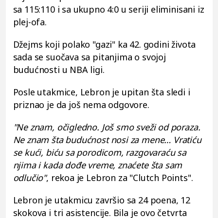
sa 115:110 i sa ukupno 4:0 u seriji eliminisani iz
plej-ofa.
Džejms koji polako "gazi" ka 42. godini života
sada se suočava sa pitanjima o svojoj
budućnosti u NBA ligi.
Posle utakmice, Lebron je upitan šta sledi i
priznao je da još nema odgovore.
"Ne znam, očigledno. Još smo sveži od poraza.
Ne znam šta budućnost nosi za mene… Vratiću
se kući, biću sa porodicom, razgovaraću sa
njima i kada dođe vreme, znaćete šta sam
odlučio"
, rekoa je Lebron za "Clutch Points".
Lebron je utakmicu završio sa 24 poena, 12
skokova i tri asistencije. Bila je ovo četvrta