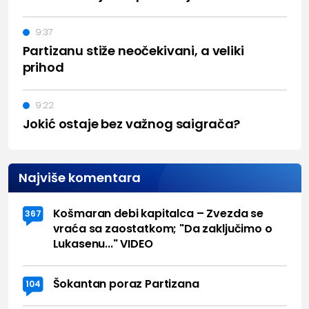
9:37
Partizanu stiže neočekivani, a veliki
prihod
9:22
Jokić ostaje bez važnog saigrača?
Najviše komentara
Košmaran debi kapitalca – Zvezda se
367
vraća sa zaostatkom; "Da zaključimo o
Lukasenu..." VIDEO
Šokantan poraz Partizana
104