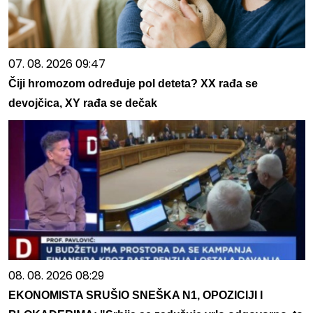
07. 08. 2026 09:47
Čiji hromozom određuje pol deteta? XX rađa se
devojčica, XY rađa se dečak
08. 08. 2026 08:29
EKONOMISTA SRUŠIO SNEŠKA N1, OPOZICIJI I