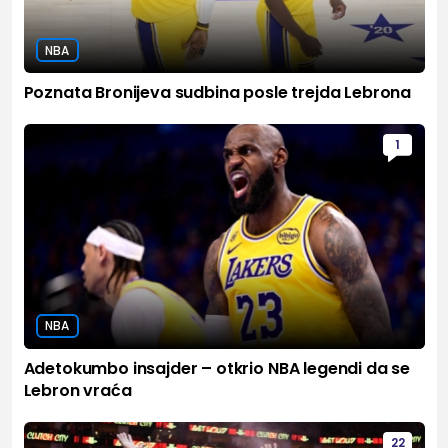
NBA
Poznata Bronijeva sudbina posle trejda Lebrona
1
NBA
Adetokumbo insajder – otkrio NBA legendi da se
Lebron vraća
22