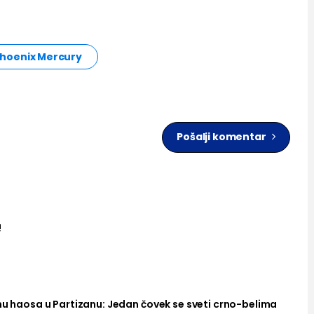
hoenix Mercury
Pošalji komentar
!
nu haosa u Partizanu: Jedan čovek se sveti crno-belima