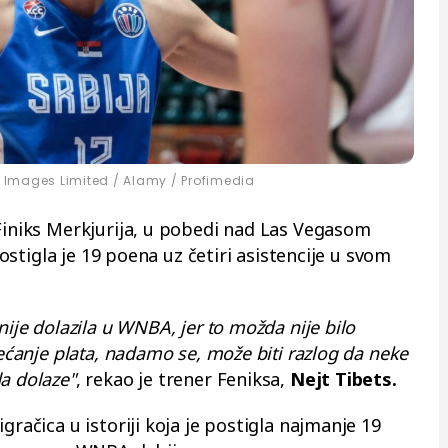
 Images Limited / Alamy / Profimedia
Finiks Merkjurija, u pobedi nad Las Vegasom
 postigla je 19 poena uz četiri asistencije u svom
nije dolazila u WNBA, jer to možda nije bilo
većanje plata, nadamo se, može biti razlog da neke
a dolaze"
, rekao je trener Feniksa,
Nejt Tibets.
gračica u istoriji koja je postigla najmanje 19