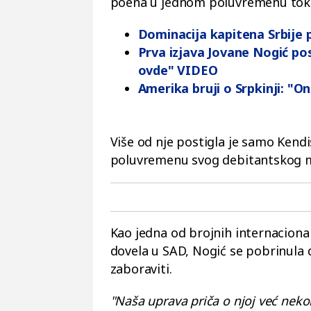
poena u jednom poluvremenu tok
Dominacija kapitena Srbije
Prva izjava Jovane Nogić p
ovde" VIDEO
Amerika bruji o Srpkinji: "O
Više od nje postigla je samo Kendi
poluvremenu svog debitantskog m
Kao jedna od brojnih internacionaln
dovela u SAD, Nogić se pobrinula d
zaboraviti.
"Naša uprava priča o njoj već neko