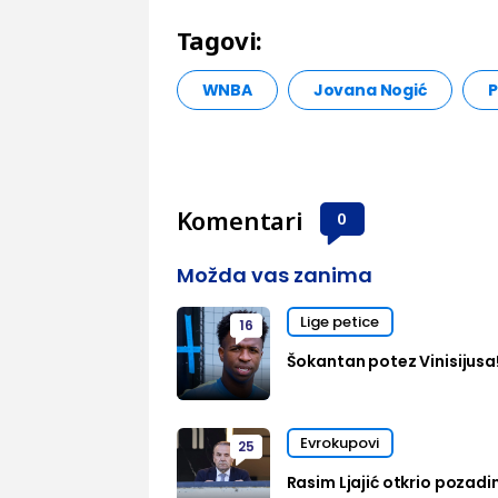
Tagovi:
WNBA
Jovana Nogić
P
Komentari
0
Možda vas zanima
Lige petice
16
Šokantan potez Vinisijusa
Evrokupovi
25
Rasim Ljajić otkrio pozadi