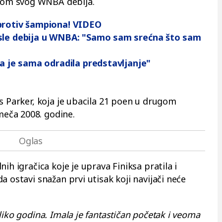
om svog WNBA debija.
 protiv šampiona! VIDEO
osle debija u WNBA: "Samo sam srećna što sam
na je sama odradila predstavljanje"
s Parker, koja je ubacila 21 poen u drugom
eča 2008. godine.
ih igračica koje je uprava Finiksa pratila i
a ostavi snažan prvi utisak koji navijači neće
liko godina. Imala je fantastičan početak i veoma