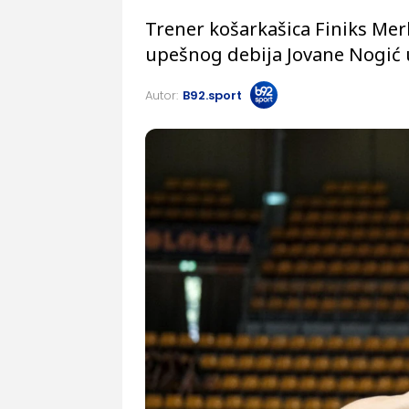
Trener košarkašica Finiks Merk
upešnog debija Jovane Nogić
Autor:
B92.sport