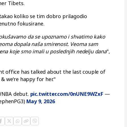
ner Tibets.
takao koliko se tim dobro prilagodio
enutno fokusirane.
pokušavamo da se upoznamo i shvatimo kako
 veoma dopala naša smirenost. Veoma sam
na koje smo imali u poslednjih nedelju dana
",
t office has talked about the last couple of
 & we're happy for her."
 WNBA debut.
pic.twitter.com/0nUNE9WZxF
—
tephenPG3)
May 9, 2026