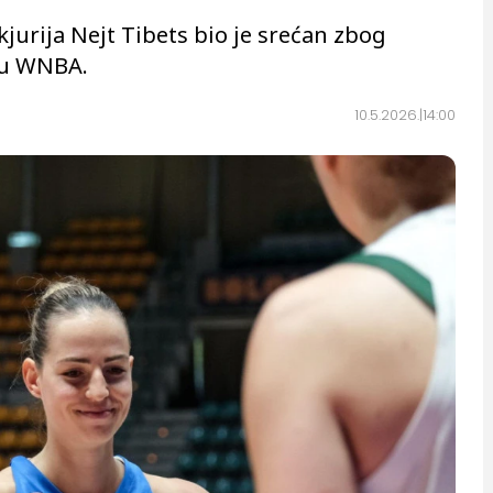
jurija Nejt Tibets bio je srećan zbog
 u WNBA.
10.5.2026.
14:00