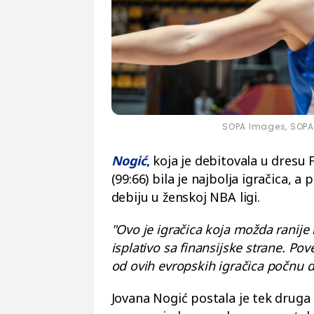
SOPA Images, SOPA
Nogić
,
koja je debitovala u dresu 
(99:66) bila je najbolja igračica, a
debiju u ženskoj NBA ligi.
"Ovo je igračica koja možda ranije 
isplativo sa finansijske strane. Po
od ovih evropskih igračica počnu d
Jovana Nogić postala je tek druga i