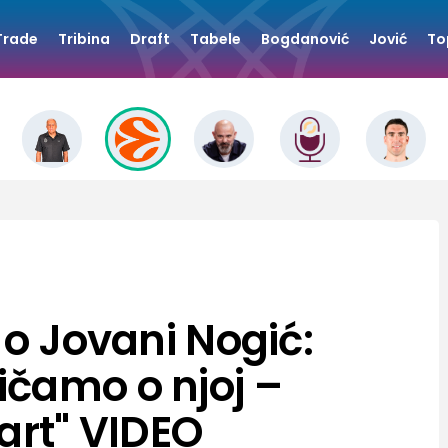
Trade
Tribina
Draft
Tabele
Bogdanović
Jović
To
 o Jovani Nogić:
čamo o njoj –
art" VIDEO