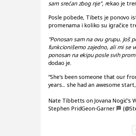
sam srećan zbog nje", r
ekao je tre
Posle pobede, Tibets je ponovo is
promenama i koliko su igračice tr
"Ponosan sam na ovu grupu. Još 
funkcionišemo zajedno, ali mi se
ponosan na ekipu posle svih prome
dodao je.
"She's been someone that our fron
years... she had an awesome start,
Nate Tibbetts on Jovana Nogić's
Stephen PridGeon-Garner 🏁 (@S