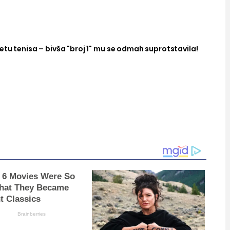
tu tenisa – bivša "broj 1" mu se odmah suprotstavila!
 6 Movies Were So
hat They Became
t Classics
Brainberries