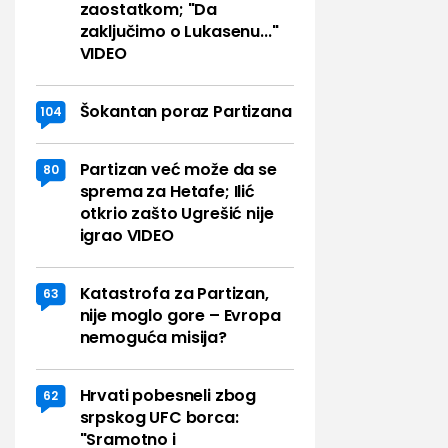
zaostatkom; "Da
zaključimo o Lukasenu..."
VIDEO
Šokantan poraz Partizana
104
Partizan već može da se
80
sprema za Hetafe; Ilić
otkrio zašto Ugrešić nije
igrao VIDEO
Katastrofa za Partizan,
63
nije moglo gore – Evropa
nemoguća misija?
Hrvati pobesneli zbog
62
srpskog UFC borca:
"Sramotno i