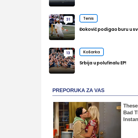
Tenis
31
Đoković podigao buru u sve
Košarka
13
Srbija u polufinalu EP!
PREPORUKA ZA VAS
These
Bad T
Instan