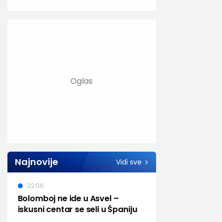
Najnovije
Vidi sve
22:06
Bolomboj ne ide u Asvel –
iskusni centar se seli u Španiju