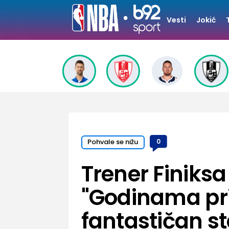
Vesti
Jokić
Pohvale se nižu
0
Trener Finiksa
"Godinama pri
fantastičan st