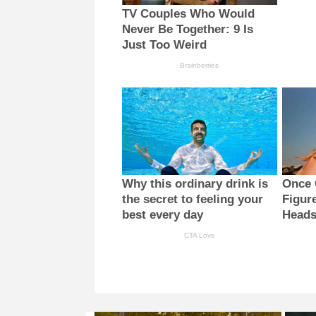
TV Couples Who Would
Never Be Together: 9 Is
Just Too Weird
Brainberries
Why this ordinary drink is
Once 
the secret to feeling your
Figur
best every day
Head
CTA Love