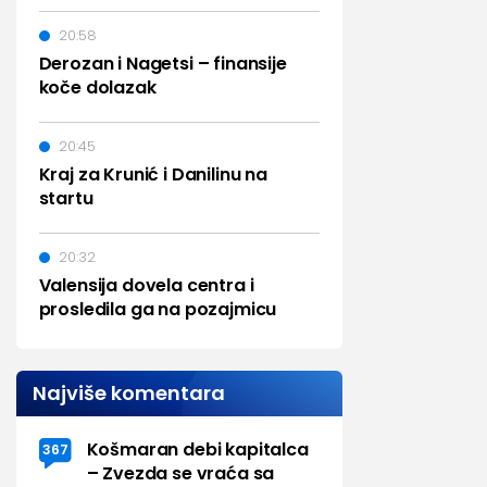
20:58
Derozan i Nagetsi – finansije
koče dolazak
20:45
Kraj za Krunić i Danilinu na
startu
20:32
Valensija dovela centra i
prosledila ga na pozajmicu
Najviše komentara
Košmaran debi kapitalca
367
– Zvezda se vraća sa