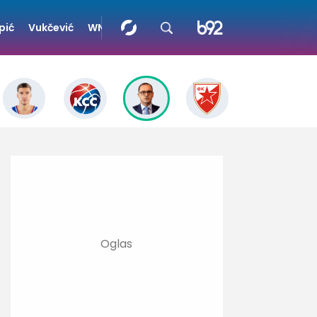
pić
Vukčević
WNBA