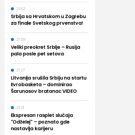
21:52
Srbija sa Hrvatskom u Zagrebu
za finale Svetskog prvenstva!
21:39
Veliki preokret Srbije – Rusija
pala posle pet setova
21:27
Litvanija srušila Srbiju na startu
Evrobasketa – dominirao
Šarunasov bratanac VIDEO
21:13
Ekspresan rasplet slučaja
"Odželej" – poznato gde
nastavlja karijeru