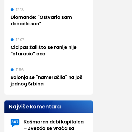
12:18
Diomande: "Ostvario sam
dečački san"
12:07
Cicipas žali što se ranije nije
"otarasio" oca
11:56
Bolonja se "nameračila" na još
jednog Srbina
Najviše komentara
Košmaran debi kapitalca
367
– Zvezda se vraća sa