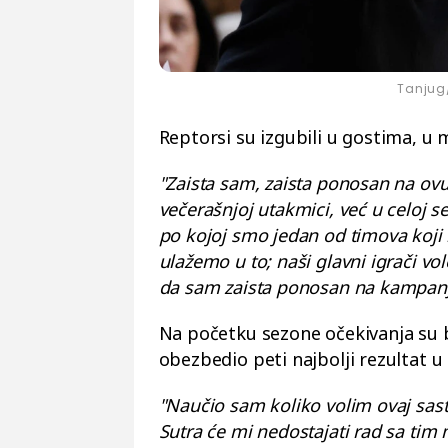
Tanjug
Reptorsi su izgubili u gostima, u 
"Zaista sam, zaista ponosan na ov
večerašnjoj utakmici, već u celoj ser
po kojoj smo jedan od timova koji 
ulažemo u to; naši glavni igrači vole 
da sam zaista ponosan na kampanj
Na početku sezone očekivanja su b
obezbedio peti najbolji rezultat u 
"Naučio sam koliko volim ovaj sasta
Sutra će mi nedostajati rad sa ti