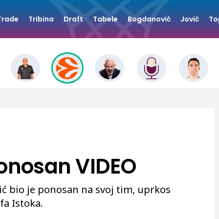
Trade
Tribina
Draft
Tabele
Bogdanović
Jović
To
ponosan VIDEO
ć bio je ponosan na svoj tim, uprkos
fa Istoka.