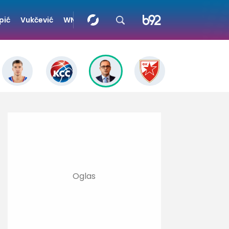
pić
Vukčević
WNBA