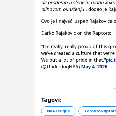
da prođemo u sledeću rundu kako 
njihovom okruženju"
, dodao je Raj
Ovo je i najveći uspeh Rajakovića 
Darko Rajakovic on the Raptors:
"I’m really, really proud of this gr
we’ve created a culture that we’re
We put a lot of pride in that."
pic.
(@UnderdogNBA)
May 4, 2026
Tagovi:
NBA League
Toronto Raptor