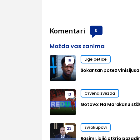
Komentari
0
Možda vas zanima
Lige petice
16
Šokantan potez Vinisijusa
Crvena zvezda
13
Gotovo: Na Marakanu stižu
Evrokupovi
23
Rasim Ljajić otkrio pozadi