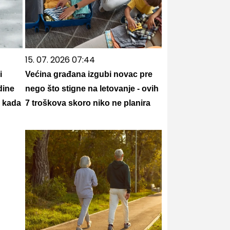
15. 07. 2026 07:44
i
Većina građana izgubi novac pre
dine
nego što stigne na letovanje - ovih
e kada
7 troškova skoro niko ne planira