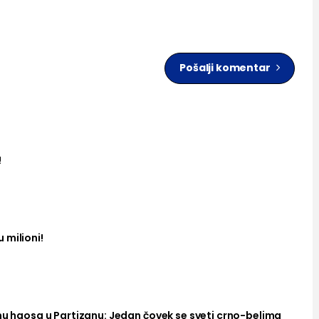
Pošalji komentar
!
 milioni!
nu haosa u Partizanu: Jedan čovek se sveti crno-belima