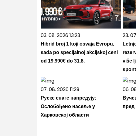
03. 08. 2026 13:23
23. 07
Hibrid broj 1 koji osvaja Evropu,
Letnj
sada po specijalnoj akcijskoj ceni
rezer
od 19.990€ do 31.8.
više l
spont
07. 08. 2026 11:29
06. 0
Руске снаге напредују:
Вучев
Ослобођено насеље у
пред
Харковској области