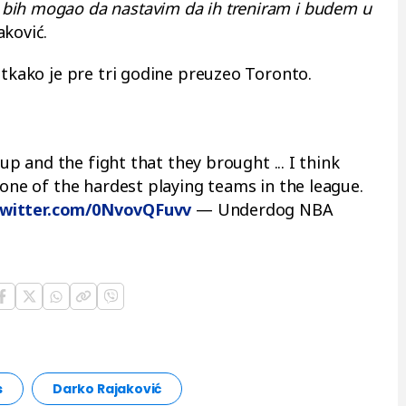
bih mogao da nastavim da ih treniram i budem u
aković.
otkako je pre tri godine preuzeo Toronto.
oup and the fight that they brought ... I think
 one of the hardest playing teams in the league.
twitter.com/0NvovQFuvv
— Underdog NBA
s
Darko Rajaković