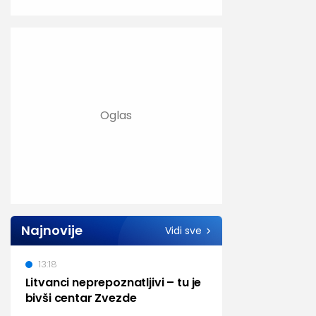
Najnovije
Vidi sve
13:18
Litvanci neprepoznatljivi – tu je
bivši centar Zvezde