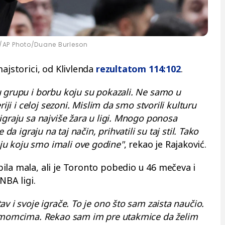
/AP Photo/Duane Burleson
majstorici, od Klivlenda
rezultatom 114:102
.
u grupu i borbu koju su pokazali. Ne samo u
iji i celoj sezoni. Mislim da smo stvorili kulturu
igraju sa najviše žara u ligi. Mnogo ponosa
da igraju na taj način, prihvatili su taj stil. Tako
u koju smo imali ove godine"
, rekao je Rajaković.
ila mala, ali je Toronto pobedio u 46 mečeva i
NBA ligi.
v i svoje igrače. To je ono što sam zaista naučio.
m momcima. Rekao sam im pre utakmice da želim