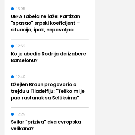
13:05
UEFA tabela ne laže: Partizan
"spasao" srpski koeficijent –
situacija, ipak, nepovoljna
12:52
Ko je ubedio Rodrija da izabere
Barselonu?
12:40
Džejlen Braun progovorio o
trejdu u Filadelfiju: "Teško mi je
pao rastanak sa Seltiksima"
12:29
Svilar "priziva" dva evropska
velikana?