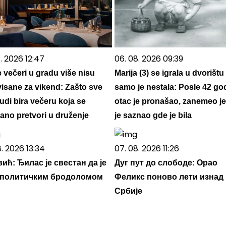
. 2026 12:47
06. 08. 2026 09:39
e večeri u gradu više nisu
Marija (3) se igrala u dvorištu 
visane za vikend: Zašto sve
samo je nestala: Posle 42 go
judi bira večeru koja se
otac je pronašao, zanemeo j
ano pretvori u druženje
je saznao gde je bila
8. 2026 13:34
07. 08. 2026 11:26
ић: Ђилас је свестан да је
Дуг пут до слободе: Орао
 политичким бродоломом
Феликс поново лети изнад
Србије