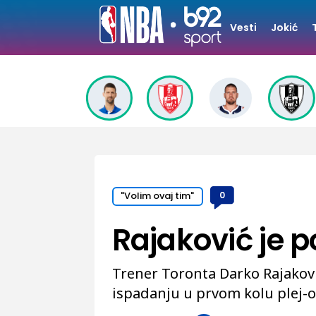
Vesti
Jokić
"Volim ovaj tim"
0
Rajaković je 
Trener Toronta Darko Rajakovi
ispadanju u prvom kolu plej-o