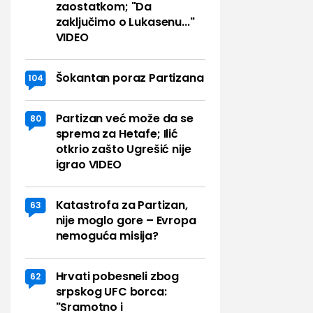
zaostatkom; "Da
zaključimo o Lukasenu..."
VIDEO
Šokantan poraz Partizana
104
Partizan već može da se
80
sprema za Hetafe; Ilić
otkrio zašto Ugrešić nije
igrao VIDEO
Katastrofa za Partizan,
63
nije moglo gore – Evropa
nemoguća misija?
Hrvati pobesneli zbog
62
srpskog UFC borca:
"Sramotno i