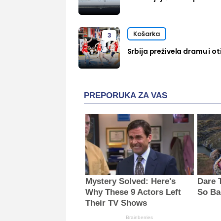
Košarka
3
Srbija preživela dramu i oti
PREPORUKA ZA VAS
Mystery Solved: Here's
Dare 
Why These 9 Actors Left
So Ba
Their TV Shows
Brainberries