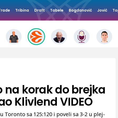
Trade
Tribina
Draft
Tabele
Bogdanović
Jović
To
o na korak do brejka
ao Klivlend VIDEO
u Toronto sa 125:120 i poveli sa 3-2 u plej-