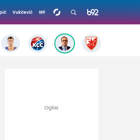
pić
Vukčević
WNBA