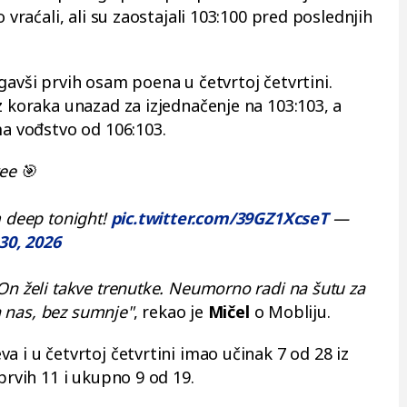
 vraćali, ali su zaostajali 103:100 pred poslednjih
gavši prvih osam poena u četvrtoj četvrtini.
z koraka unazad za izjednačenje na 103:103, a
ma vođstvo od 106:103.
ee 🎯
m deep tonight!
pic.twitter.com/39GZ1XcseT
—
 30, 2026
On želi takve trenutke. Neumorno radi na šutu za
za nas, bez sumnje"
, rekao je
Mičel
o Mobliju.
a i u četvrtoj četvrtini imao učinak 7 od 28 iz
prvih 11 i ukupno 9 od 19.