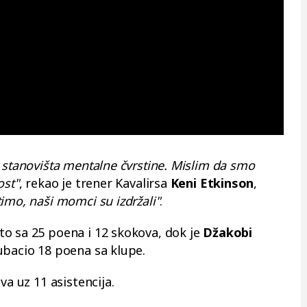
 stanovišta mentalne čvrstine. Mislim da smo
ost"
, rekao je trener Kavalirsa
Keni Etkinson
,
imo, naši momci su izdržali"
.
o sa 25 poena i 12 skokova, dok je
Džakobi
ubacio 18 poena sa klupe.
va uz 11 asistencija.