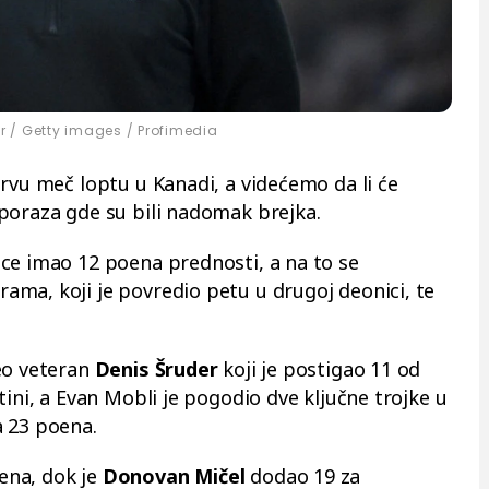
er / Getty images / Profimedia
rvu meč loptu u Kanadi, a videćemo da li će
poraza gde su bili nadomak brejka.
ce imao 12 poena prednosti, a na to se
ma, koji je povredio petu u drugoj deonici, te
eo veteran
Denis Šruder
koji je postigao 11 od
tini, a Evan Mobli je pogodio dve ključne trojke u
a 23 poena.
ena, dok je
Donovan Mičel
dodao 19 za