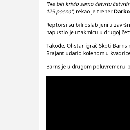
"Ne bih krivio samo četvrtu četvr
125 poena"
, rekao je trener
Darko
Reptorsi su bili oslabljeni u zavr
napustio je utakmicu u drugoj čet
Takođe, Ol-star igrač Skoti Barns 
Brajant udario kolenom u kvadric
Barns je u drugom poluvremenu po