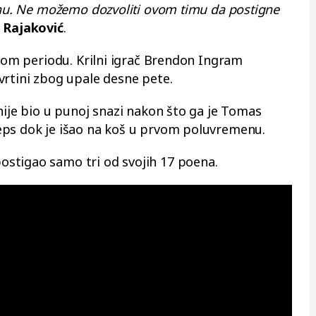
tinu. Ne možemo dozvoliti ovom timu da postigne
 Rajaković
.
šnom periodu. Krilni igrač Brendon Ingram
vrtini zbog upale desne pete.
nije bio u punoj snazi nakon što ga je Tomas
eps dok je išao na koš u prvom poluvremenu.
stigao samo tri od svojih 17 poena.