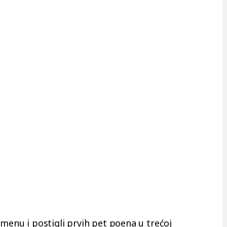
emenu i postigli prvih pet poena u trećoj