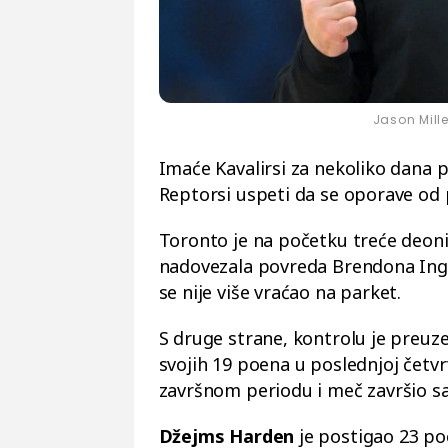
Jason Mill
Imaće Kavalirsi za nekoliko dana p
Reptorsi uspeti da se oporave od 
Toronto je na početku treće deoni
nadovezala povreda Brendona Ingra
se nije više vraćao na parket.
S druge strane, kontrolu je preuz
svojih 19 poena u poslednjoj četvr
završnom periodu i meč završio s
Džejms Harden
je postigao 23 po