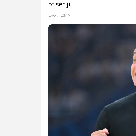
of seriji.
Izvor:
ESPN