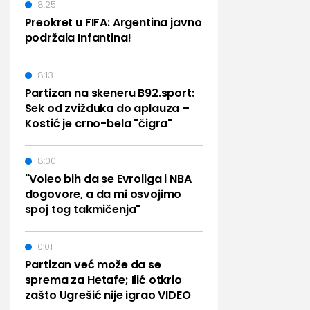
8:25
Preokret u FIFA: Argentina javno
podržala Infantina!
8:13
Partizan na skeneru B92.sport:
Sek od zvižduka do aplauza –
Kostić je crno-bela "čigra"
8:00
"Voleo bih da se Evroliga i NBA
dogovore, a da mi osvojimo
spoj tog takmičenja"
0:01
Partizan već može da se
sprema za Hetafe; Ilić otkrio
zašto Ugrešić nije igrao VIDEO