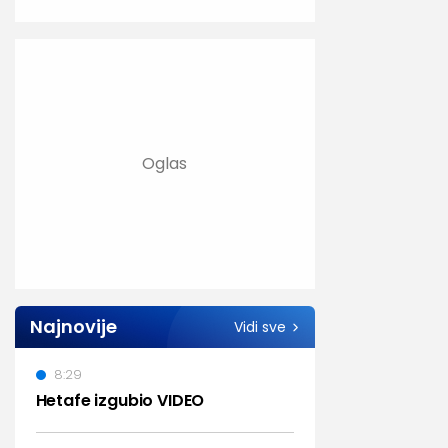
Najnovije
Vidi sve
8:29
Hetafe izgubio VIDEO