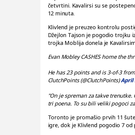
četvrtini. Kavalirsi su se postepeno
12 minuta.
Klivlend je preuzeo kontrolu posti
Džejlon Tajson je pogodio trojku i
trojka Moblija donela je Kavalirsi
Evan Mobley CASHES home the thr
He has 23 points and is 3-of-3 fro
ClutchPoints (@ClutchPoints)
April
"On je spreman za takve trenutke. 
tri poena. To su bili veliki pogoci 
Toronto je promašio prvih 11 šutev
igre, dok je Klivlend pogodio 7 od 