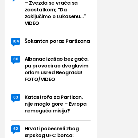
– Zvezda se vraća sa
zaostatkom; "Da
zaključimo o Lukasenu..."
VIDEO
Šokantan poraz Partizana
104
Albanac izašao bez gaća,
80
pa provocirao dvoglavim
orlom usred Beograda!
FOTO/VIDEO
Katastrofa za Partizan,
63
nije moglo gore – Evropa
nemoguća misija?
Hrvati pobesneli zbog
62
srpskog UFC borca: