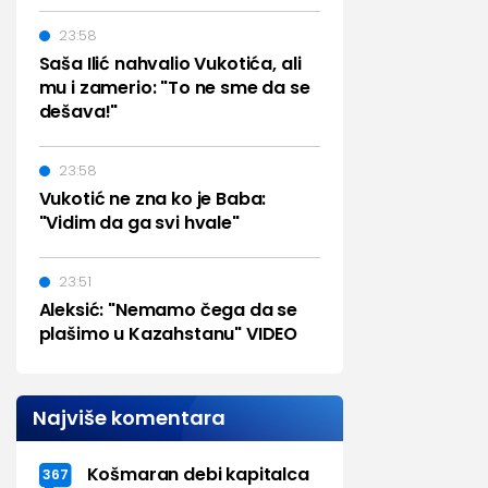
23:58
Saša Ilić nahvalio Vukotića, ali
mu i zamerio: "To ne sme da se
dešava!"
23:58
Vukotić ne zna ko je Baba:
"Vidim da ga svi hvale"
23:51
Aleksić: "Nemamo čega da se
plašimo u Kazahstanu" VIDEO
Najviše komentara
Košmaran debi kapitalca
367