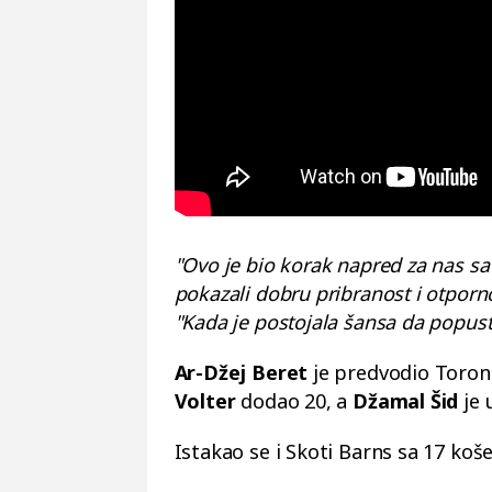
"Ovo je bio korak napred za nas sa
pokazali dobru pribranost i otporn
"Kada je postojala šansa da popust
Ar-Džej Beret
je predvodio Toront
Volter
dodao 20, a
Džamal Šid
je 
Istakao se i Skoti Barns sa 17 koše