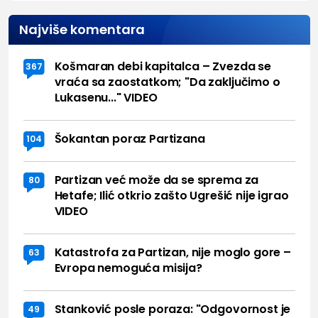
Najviše komentara
Košmaran debi kapitalca – Zvezda se
367
vraća sa zaostatkom; "Da zaključimo o
Lukasenu..." VIDEO
Šokantan poraz Partizana
104
Partizan već može da se sprema za
80
Hetafe; Ilić otkrio zašto Ugrešić nije igrao
VIDEO
Katastrofa za Partizan, nije moglo gore –
63
Evropa nemoguća misija?
Stanković posle poraza: "Odgovornost je
49