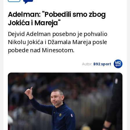
Adelman: "Pobedili smo zbog
Jokića i Mareja"
Dejvid Adelman posebno je pohvalio
Nikolu Jokića i Džamala Mareja posle
pobede nad Minesotom.
Autor:
B92.sport