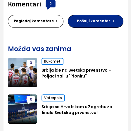
Komentari
2
Pogledaj komentare
Pošalji komentar
Možda vas zanima
Rukomet
3
Srbija ide na Svetsko prvenstvo –
Poljaci pali u "Pioniru"
Vaterpolo
0
Srbija sa Hrvatskom u Zagrebu za
finale Svetskog prvenstva!