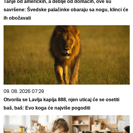
Tanje od američkih, a deblje od domaćih, ove su
savršene: Švedske palačinke obaraju sa nogu, klinci će
ih obožavati
09. 08. 2026 07:29
Otvorila se Lavlja kapija 888, njen uticaj će se osetiti
baš, baš: Evo koga će najviše pogoditi