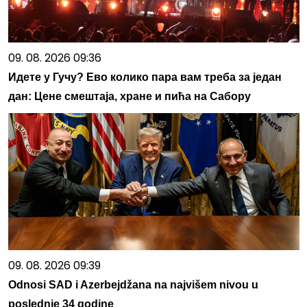
09. 08. 2026 09:36
Идете у Гучу? Ево колико пара вам треба за један
дан: Цене смештаја, хране и пића на Сабору
09. 08. 2026 09:39
Odnosi SAD i Azerbejdžana na najvišem nivou u
poslednje 34 godine