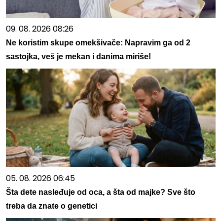
09. 08. 2026 08:26
Ne koristim skupe omekšivače: Napravim ga od 2
sastojka, veš je mekan i danima miriše!
05. 08. 2026 06:45
Šta dete nasleđuje od oca, a šta od majke? Sve što
treba da znate o genetici