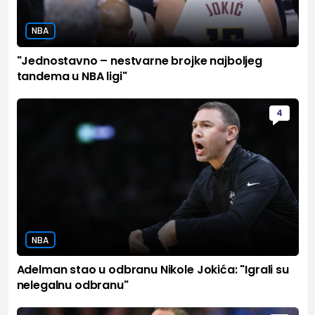
NBA
"Jednostavno – nestvarne brojke najboljeg
tandema u NBA ligi"
4
NBA
Adelman stao u odbranu Nikole Jokića: "Igrali su
nelegalnu odbranu"