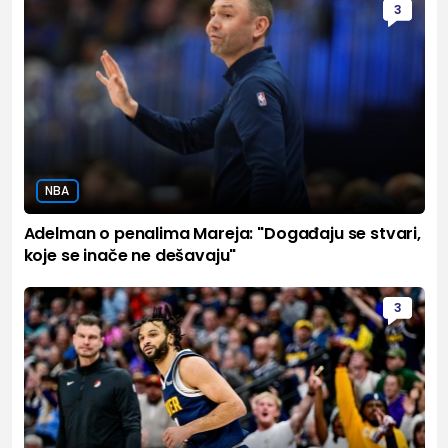
3
NBA
Adelman o penalima Mareja: "Događaju se stvari,
koje se inače ne dešavaju"
3