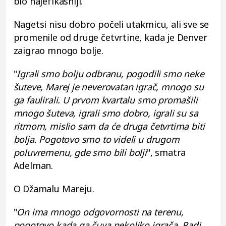
bio najefikasniji.
Nagetsi nisu dobro počeli utakmicu, ali sve se
promenile od druge četvrtine, kada je Denver
zaigrao mnogo bolje.
"
Igrali smo bolju odbranu, pogodili smo neke
šuteve, Marej je neverovatan igrač, mnogo su
ga faulirali. U prvom kvartalu smo promašili
mnogo šuteva, igrali smo dobro, igrali su sa
ritmom, mislio sam da će druga četvrtima biti
bolja. Pogotovo smo to videli u drugom
poluvremenu, gde smo bili bolji
", smatra
Adelman.
O Džamalu Mareju.
"
On ima mnogo odgovornosti na terenu,
pogotovo kada ga čuva nekoliko igrača. Radi