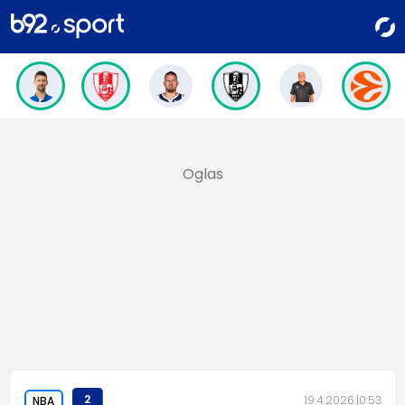
2
19.4.2026.
0:53
NBA