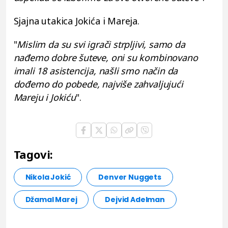
Sjajna utakica Jokića i Mareja.
"
Mislim da su svi igrači strpljivi, samo da
nađemo dobre šuteve, oni su kombinovano
imali 18 asistencija, našli smo način da
dođemo do pobede, najviše zahvaljujući
Mareju i Jokiću
".
Tagovi:
Nikola Jokić
Denver Nuggets
Džamal Marej
Dejvid Adelman