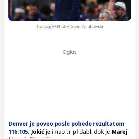
Tanjug/AP Photo/David Zalubowski
Denver je poveo posle pobede rezultatom
116:105
,
Jokić
je imao tripl-dabl, dok je
Marej