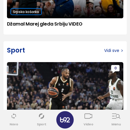
Srpska košarka
Džamal Marej gleda Srbiju VIDEO
Sport
Vidi sve
0
✕
Euroleague
Novo
Sport
Video
Menu