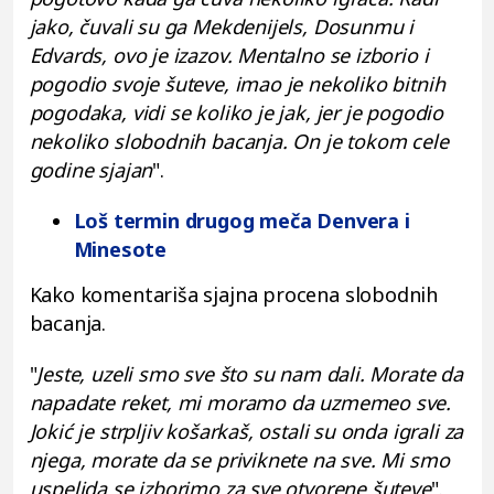
jako, čuvali su ga Mekdenijels, Dosunmu i
Edvards, ovo je izazov. Mentalno se izborio i
pogodio svoje šuteve, imao je nekoliko bitnih
pogodaka, vidi se koliko je jak, jer je pogodio
nekoliko slobodnih bacanja. On je tokom cele
godine sjajan
".
Loš termin drugog meča Denvera i
Minesote
Kako komentariša sjajna procena slobodnih
bacanja.
"
Jeste, uzeli smo sve što su nam dali. Morate da
napadate reket, mi moramo da uzmemeo sve.
Jokić je strpljiv košarkaš, ostali su onda igrali za
njega, morate da se priviknete na sve. Mi smo
uspelida se izborimo za sve otvorene šuteve
".