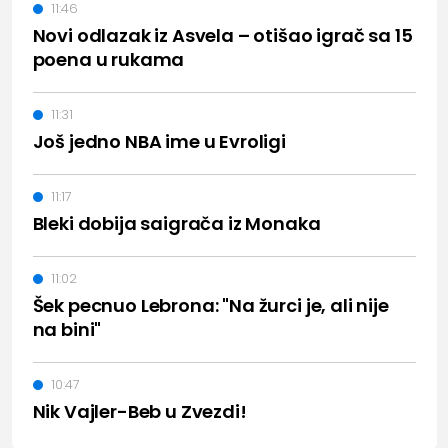
11:46
Novi odlazak iz Asvela – otišao igrač sa 15
poena u rukama
11:31
Još jedno NBA ime u Evroligi
11:17
Bleki dobija saigrača iz Monaka
11:02
Šek pecnuo Lebrona: "Na žurci je, ali nije
na bini"
10:47
Nik Vajler-Beb u Zvezdi!