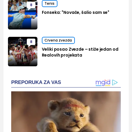
Tenis
8
Fonseka: "Novače, šalio sam se"
Crvena zvezda
8
Veliki posao Zvezde – stiže jedan od
Realovih projekata
PREPORUKA ZA VAS