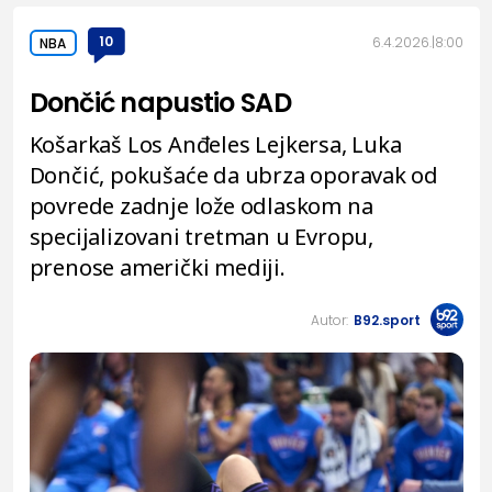
10
6.4.2026.
8:00
NBA
Dončić napustio SAD
Košarkaš Los Anđeles Lejkersa, Luka
Dončić, pokušaće da ubrza oporavak od
povrede zadnje lože odlaskom na
specijalizovani tretman u Evropu,
prenose američki mediji.
Autor:
B92.sport