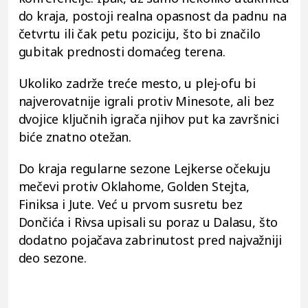
do kraja, postoji realna opasnost da padnu na
četvrtu ili čak petu poziciju, što bi značilo
gubitak prednosti domaćeg terena.
Ukoliko zadrže treće mesto, u plej-ofu bi
najverovatnije igrali protiv Minesote, ali bez
dvojice ključnih igrača njihov put ka završnici
biće znatno otežan.
Do kraja regularne sezone Lejkerse očekuju
mečevi protiv Oklahome, Golden Stejta,
Finiksa i Jute. Već u prvom susretu bez
Dončića i Rivsa upisali su poraz u Dalasu, što
dodatno pojačava zabrinutost pred najvažniji
deo sezone.