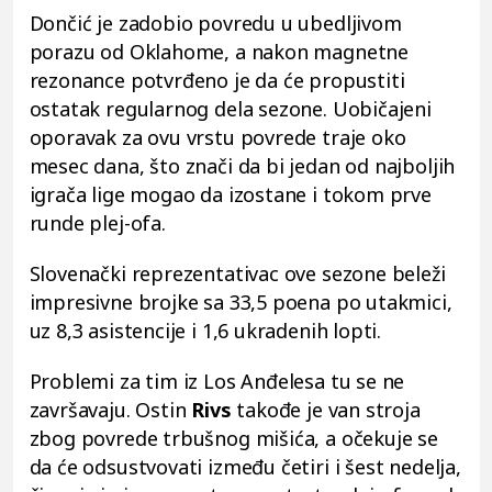
Dončić je zadobio povredu u ubedljivom
porazu od Oklahome, a nakon magnetne
rezonance potvrđeno je da će propustiti
ostatak regularnog dela sezone. Uobičajeni
oporavak za ovu vrstu povrede traje oko
mesec dana, što znači da bi jedan od najboljih
igrača lige mogao da izostane i tokom prve
runde plej-ofa.
Slovenački reprezentativac ove sezone beleži
impresivne brojke sa 33,5 poena po utakmici,
uz 8,3 asistencije i 1,6 ukradenih lopti.
Problemi za tim iz Los Anđelesa tu se ne
završavaju. Ostin
Rivs
takođe je van stroja
zbog povrede trbušnog mišića, a očekuje se
da će odsustvovati između četiri i šest nedelja,