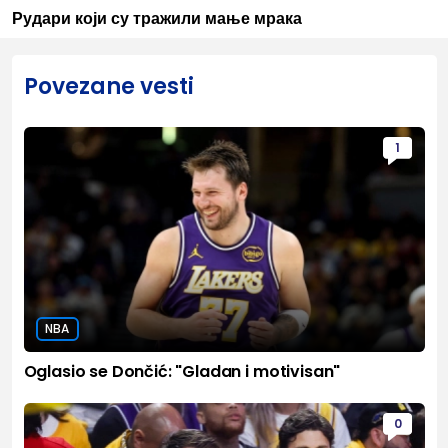
Рудари који су тражили мање мрака
Povezane vesti
1
NBA
Oglasio se Dončić: "Gladan i motivisan"
0