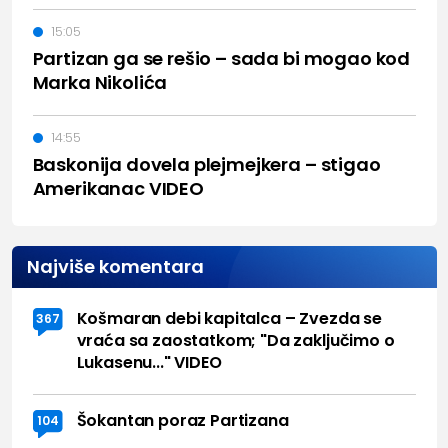
15:05
Partizan ga se rešio – sada bi mogao kod
Marka Nikolića
14:55
Baskonija dovela plejmejkera – stigao
Amerikanac VIDEO
Najviše komentara
Košmaran debi kapitalca – Zvezda se
367
vraća sa zaostatkom; "Da zaključimo o
Lukasenu..." VIDEO
Šokantan poraz Partizana
104