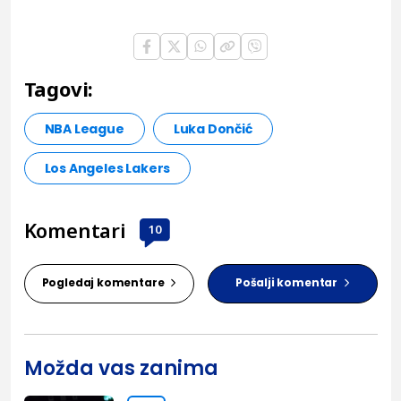
Tagovi:
NBA League
Luka Dončić
Los Angeles Lakers
Komentari
10
Pogledaj komentare
Pošalji komentar
Možda vas zanima