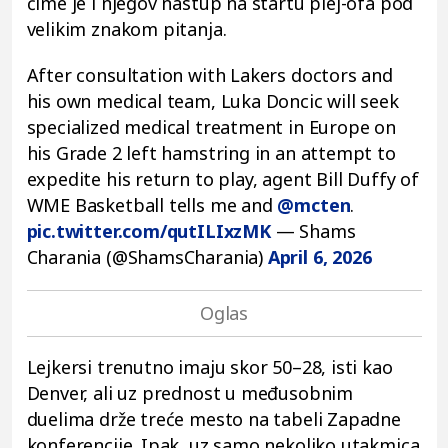
čime je i njegov nastup na startu plej-ofa pod
velikim znakom pitanja.
After consultation with Lakers doctors and
his own medical team, Luka Doncic will seek
specialized medical treatment in Europe on
his Grade 2 left hamstring in an attempt to
expedite his return to play, agent Bill Duffy of
WME Basketball tells me and
@mcten
.
pic.twitter.com/qutILIxzMK
— Shams
Charania (@ShamsCharania)
April 6, 2026
Lejkersi trenutno imaju skor 50–28, isti kao
Denver, ali uz prednost u međusobnim
duelima drže treće mesto na tabeli Zapadne
konferencije. Ipak, uz samo nekoliko utakmica