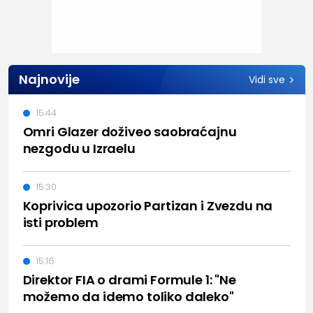
Najnovije
Vidi sve
15:44
Omri Glazer doživeo saobraćajnu
nezgodu u Izraelu
15:30
Koprivica upozorio Partizan i Zvezdu na
isti problem
15:16
Direktor FIA o drami Formule 1: "Ne
možemo da idemo toliko daleko"