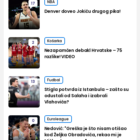
NBA
17
Denver doveo Jokiću drugog pika!
Košarka
2
Nezapamćen debakl Hrvatske – 75
razlike! VIDEO
Fudbal
13
Stigla potvrda iz Istanbula – zašto su
odustali od Salaha i izabrali
Vlahovića?
Euroleague
0
Nedović: "Greška je što nisam otišao
kod Željka Obradovića, rekao mi je