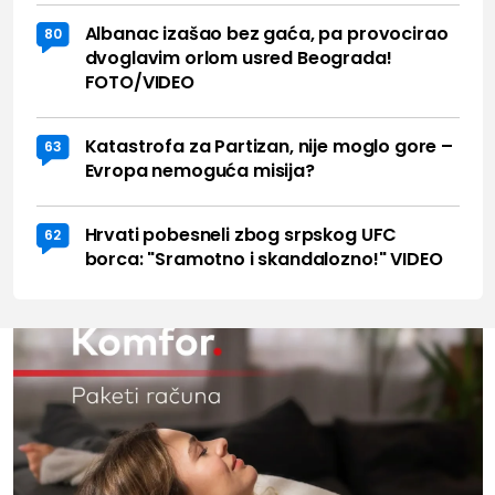
Albanac izašao bez gaća, pa provocirao
80
dvoglavim orlom usred Beograda!
FOTO/VIDEO
Katastrofa za Partizan, nije moglo gore –
63
Evropa nemoguća misija?
Hrvati pobesneli zbog srpskog UFC
62
borca: "Sramotno i skandalozno!" VIDEO