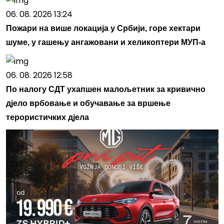
06. 08. 2026 13:24
Пожари на више локација у Србији, горе хектари
шуме, у гашењу ангажовани и хеликоптери МУП-а
06. 08. 2026 12:58
По налогу СДТ ухапшен малољетник за кривично
д‌јело врбовање и обучавање за вршење
терористичких д‌јела