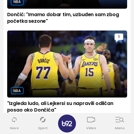
NBA
Dončić: "Imamo dobar tim, uzbuđen sam zbog
početka sezone"
1
NBA
"Izgleda ludo, ali Lejkersi su napravili odličan
posao oko Dončića"
✕
Novo
Sport
Video
Menu