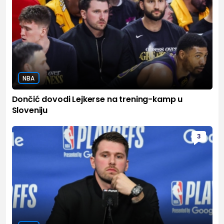
NBA
Dončić dovodi Lejkerse na trening-kamp u
Sloveniju
3