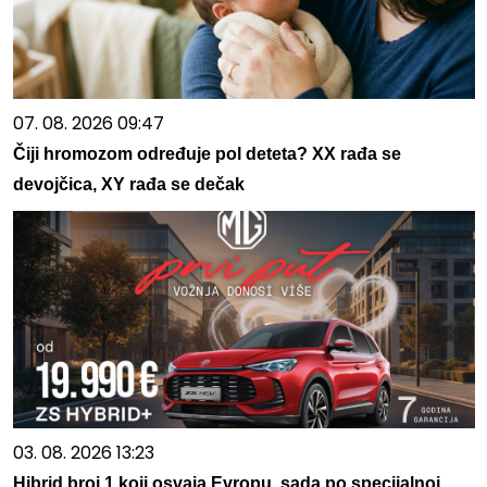
07. 08. 2026 09:47
Čiji hromozom određuje pol deteta? XX rađa se
devojčica, XY rađa se dečak
03. 08. 2026 13:23
Hibrid broj 1 koji osvaja Evropu, sada po specijalnoj