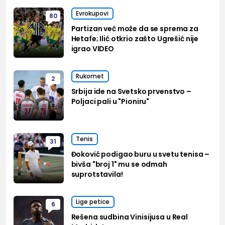
Evrokupovi
80
Partizan već može da se sprema za
Hetafe; Ilić otkrio zašto Ugrešić nije
igrao VIDEO
Rukomet
2
Srbija ide na Svetsko prvenstvo –
Poljaci pali u "Pioniru"
Tenis
31
Đoković podigao buru u svetu tenisa –
bivša "broj 1" mu se odmah
suprotstavila!
Lige petice
6
Rešena sudbina Vinisijusa u Real