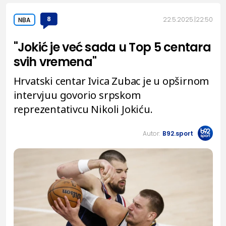
8
22.5.2025.
22:50
NBA
"Jokić je već sada u Top 5 centara
svih vremena"
Hrvatski centar Ivica Zubac je u opširnom
intervjuu govorio srpskom
reprezentativcu Nikoli Jokiću.
Autor:
B92.sport