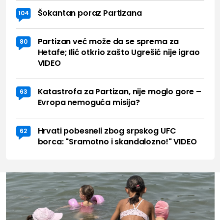
Šokantan poraz Partizana
104
Partizan već može da se sprema za
80
Hetafe; Ilić otkrio zašto Ugrešić nije igrao
VIDEO
Katastrofa za Partizan, nije moglo gore –
63
Evropa nemoguća misija?
Hrvati pobesneli zbog srpskog UFC
62
borca: "Sramotno i skandalozno!" VIDEO