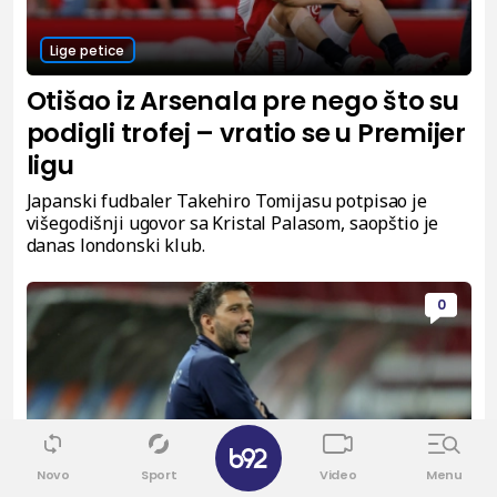
Lige petice
Otišao iz Arsenala pre nego što su
podigli trofej – vratio se u Premijer
ligu
Japanski fudbaler Takehiro Tomijasu potpisao je
višegodišnji ugovor sa Kristal Palasom, saopštio je
danas londonski klub.
0
✕
Novo
Sport
Video
Menu