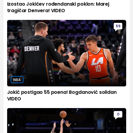
Izostao Jokićev rođendanski poklon: Marej
tragičar Denvera! VIDEO
59
NBA
Jokić postigao 55 poena! Bogdanović solidan
VIDEO
0