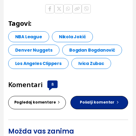
Tagovi:
NBA League
Nikola Jokić
Denver Nuggets
Bogdan Bogdanović
Los Angeles Clippers
Ivica Zubac
Komentari
8
Pogledaj komentare
Pošalji komentar
Možda vas zanima