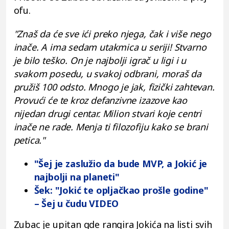
ofu.
"Znaš da će sve ići preko njega, čak i više nego
inače. A ima sedam utakmica u seriji! Stvarno
je bilo teško. On je najbolji igrač u ligi i u
svakom posedu, u svakoj odbrani, moraš da
pružiš 100 odsto. Mnogo je jak, fizički zahtevan.
Provući će te kroz defanzivne izazove kao
nijedan drugi centar. Milion stvari koje centri
inače ne rade. Menja ti filozofiju kako se brani
petica."
"Šej je zaslužio da bude MVP, a Jokić je
najbolji na planeti"
Šek: "Jokić te opljačkao prošle godine"
– Šej u čudu VIDEO
Zubac je upitan gde rangira Jokića na listi svih