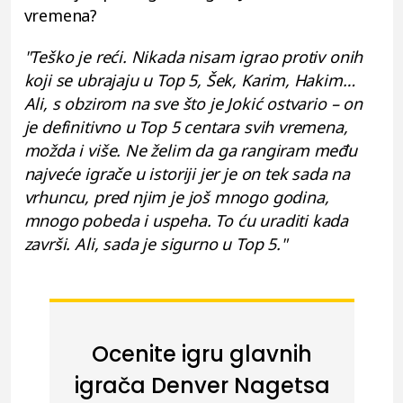
vremena?
"Teško je reći. Nikada nisam igrao protiv onih
koji se ubrajaju u Top 5, Šek, Karim, Hakim…
Ali, s obzirom na sve što je Jokić ostvario – on
je definitivno u Top 5 centara svih vremena,
možda i više. Ne želim da ga rangiram među
najveće igrače u istoriji jer je on tek sada na
vrhuncu, pred njim je još mnogo godina,
mnogo pobeda i uspeha. To ću uraditi kada
završi. Ali, sada je sigurno u Top 5."