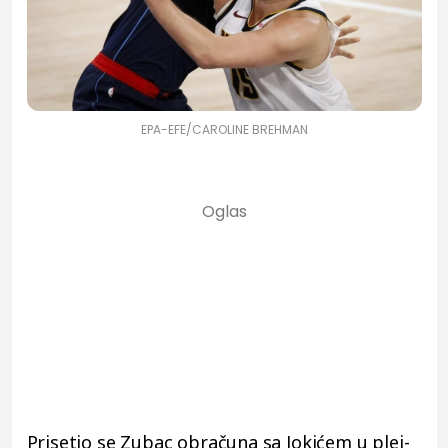
EPA-EFE/CAROLINE BREHMAN
Prisetio se Zubac obračuna sa Jokićem u plej-