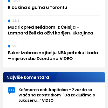
23:27
Ribakina sigurna u Torontu
23:18
Mudrik pred selidbom iz Čelsija –
Lampard želi da oživi karijeru Ukrajinca
23:03
Buker izabrao najbolju NBA petorku ikada
– nije uvrstio Džordana VIDEO
Najviše komentara
Košmaran debi kapitalca – Zvezda se
367
vraća sa zaostatkom; "Da zaključimo o
Lukasenu..." VIDEO