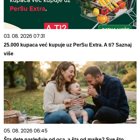
03. 08. 2026 07:31
25.000 kupaca već kupuje uz PerSu Extra. A ti? Saznaj
više
05. 08. 2026 06:45
Šta dete nasleđuje od oca, a šta od majke? Sve što