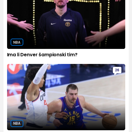
NBA
Ima li Denver šampionski tim?
26
NBA