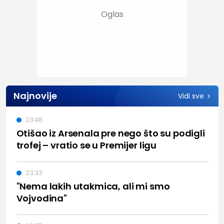
Najnovije
Vidi sve
23:48
Otišao iz Arsenala pre nego što su podigli
trofej – vratio se u Premijer ligu
23:33
"Nema lakih utakmica, ali mi smo
Vojvodina"