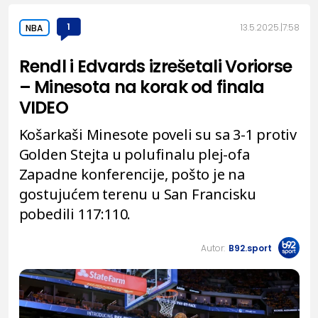
1
13.5.2025.
7:58
NBA
Rendl i Edvards izrešetali Voriorse
– Minesota na korak od finala
VIDEO
Košarkaši Minesote poveli su sa 3-1 protiv
Golden Stejta u polufinalu plej-ofa
Zapadne konferencije, pošto je na
gostujućem terenu u San Francisku
pobedili 117:110.
Autor:
B92.sport