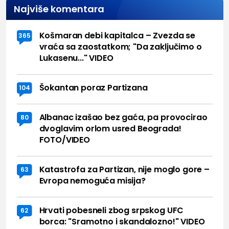
Najviše komentara
Košmaran debi kapitalca – Zvezda se
365
vraća sa zaostatkom; "Da zaključimo o
Lukasenu..." VIDEO
Šokantan poraz Partizana
104
Albanac izašao bez gaća, pa provocirao
80
dvoglavim orlom usred Beograda!
FOTO/VIDEO
Katastrofa za Partizan, nije moglo gore –
63
Evropa nemoguća misija?
Hrvati pobesneli zbog srpskog UFC
62
borca: "Sramotno i skandalozno!" VIDEO