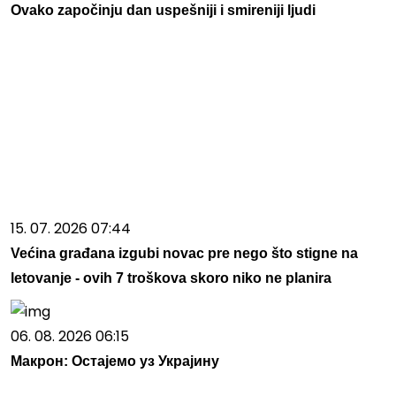
Ovako započinju dan uspešniji i smireniji ljudi
15. 07. 2026 07:44
Većina građana izgubi novac pre nego što stigne na
letovanje - ovih 7 troškova skoro niko ne planira
06. 08. 2026 06:15
Макрон: Остајемо уз Украјину