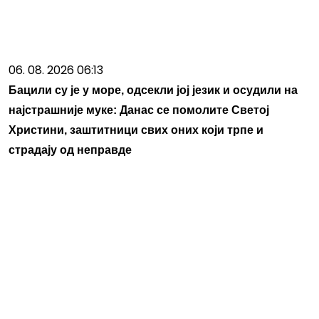
06. 08. 2026 06:13
Бацили су је у море, одсекли јој језик и осудили на
најстрашније муке: Данас се помолите Светој
Христини, заштитници свих оних који трпе и
страдају од неправде