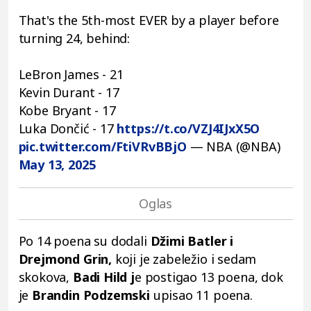
That's the 5th-most EVER by a player before
turning 24, behind:
LeBron James - 21
Kevin Durant - 17
Kobe Bryant - 17
Luka Dončić - 17
https://t.co/VZJ4IJxX5O
pic.twitter.com/FtiVRvBBjO
— NBA (@NBA)
May 13, 2025
Po 14 poena su dodali
Džimi Batler i
Drejmond Grin,
koji je zabeležio i sedam
skokova,
Badi Hild j
e postigao 13 poena, dok
je
Brandin Podzemski
upisao 11 poena.