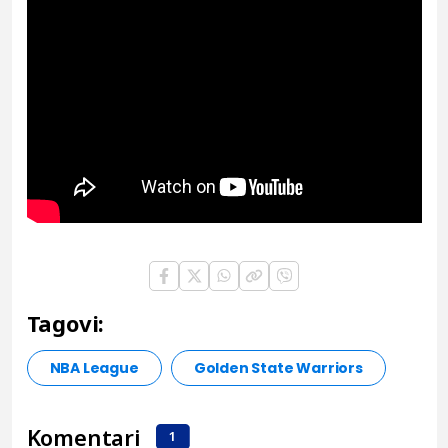
Tagovi:
NBA League
Golden State Warriors
Komentari
1