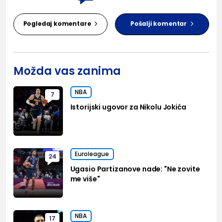
Pogledaj komentare
Pošalji komentar
Možda vas zanima
NBA
7
Istorijski ugovor za Nikolu Jokića
Euroleague
24
Ugasio Partizanove nade: "Ne zovite
me više"
NBA
17