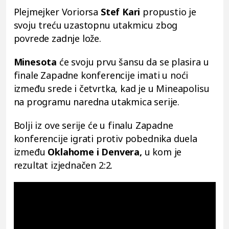
Plejmejker Voriorsa
Stef Kari
propustio je
svoju treću uzastopnu utakmicu zbog
povrede zadnje lože.
Minesota
će svoju prvu šansu da se plasira u
finale Zapadne konferencije imati u noći
između srede i četvrtka, kad je u Mineapolisu
na programu naredna utakmica serije.
Bolji iz ove serije će u finalu Zapadne
konferencije igrati protiv pobednika duela
između
Oklahome i Denvera,
u kom je
rezultat izjednačen 2:2.