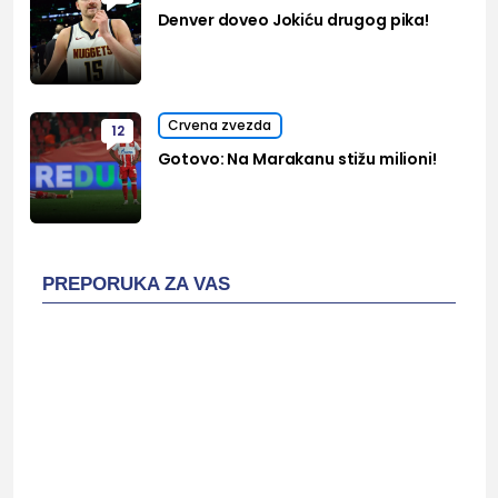
Denver doveo Jokiću drugog pika!
Crvena zvezda
12
Gotovo: Na Marakanu stižu milioni!
PREPORUKA ZA VAS