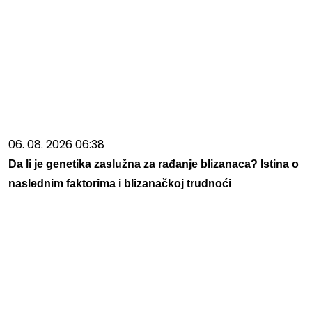
06. 08. 2026 06:38
Da li je genetika zaslužna za rađanje blizanaca? Istina o
naslednim faktorima i blizanačkoj trudnoći