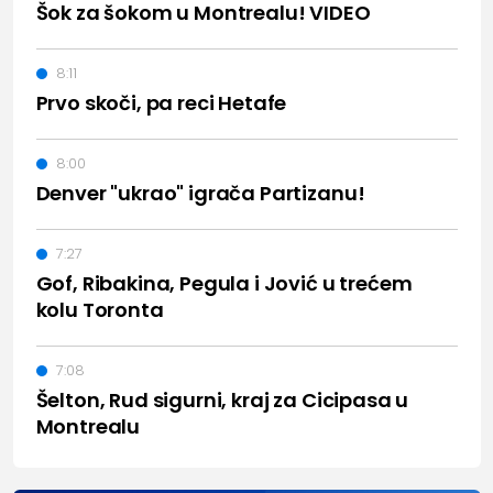
Šok za šokom u Montrealu! VIDEO
8:11
Prvo skoči, pa reci Hetafe
8:00
Denver "ukrao" igrača Partizanu!
7:27
Gof, Ribakina, Pegula i Jović u trećem
kolu Toronta
7:08
Šelton, Rud sigurni, kraj za Cicipasa u
Montrealu