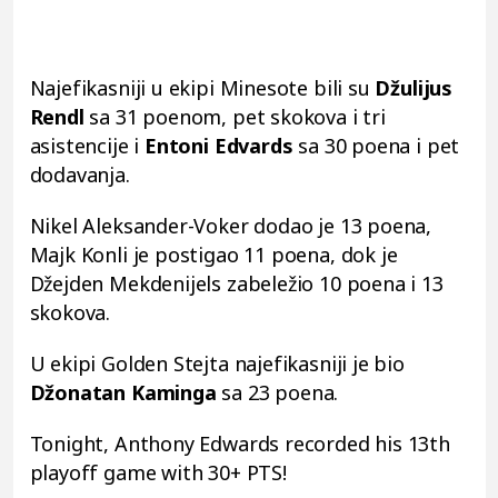
Najefikasniji u ekipi Minesote bili su
Džulijus
Rendl
sa 31 poenom, pet skokova i tri
asistencije i
Entoni Edvards
sa 30 poena i pet
dodavanja.
Nikel Aleksander-Voker dodao je 13 poena,
Majk Konli je postigao 11 poena, dok je
Džejden Mekdenijels zabeležio 10 poena i 13
skokova.
U ekipi Golden Stejta najefikasniji je bio
Džonatan Kaminga
sa 23 poena.
Tonight, Anthony Edwards recorded his 13th
playoff game with 30+ PTS!