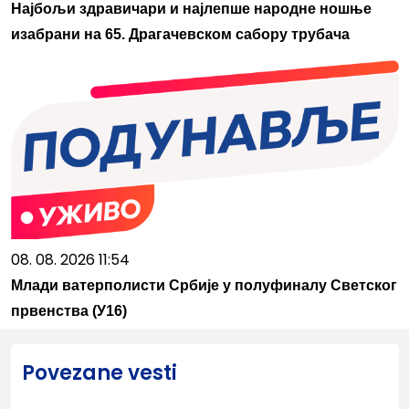
Најбољи здравичари и најлепше народне ношње
изабрани на 65. Драгачевском сабору трубача
08. 08. 2026 11:54
Млади ватерполисти Србије у полуфиналу Светског
првенства (У16)
Povezane vesti