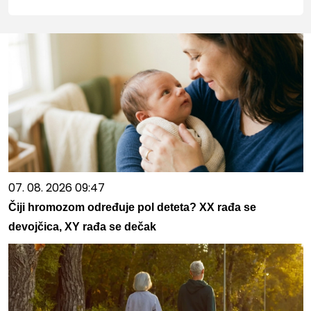
07. 08. 2026 09:47
Čiji hromozom određuje pol deteta? XX rađa se
devojčica, XY rađa se dečak