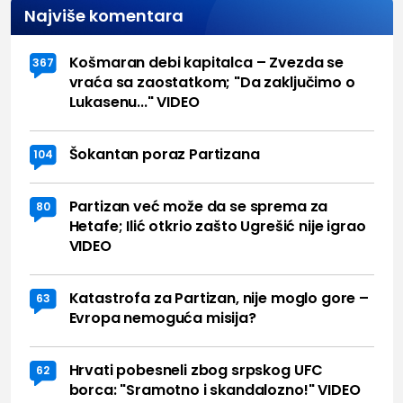
Najviše komentara
Košmaran debi kapitalca – Zvezda se
367
vraća sa zaostatkom; "Da zaključimo o
Lukasenu..." VIDEO
Šokantan poraz Partizana
104
Partizan već može da se sprema za
80
Hetafe; Ilić otkrio zašto Ugrešić nije igrao
VIDEO
Katastrofa za Partizan, nije moglo gore –
63
Evropa nemoguća misija?
Hrvati pobesneli zbog srpskog UFC
62
borca: "Sramotno i skandalozno!" VIDEO