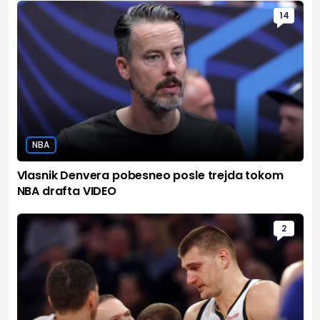
14
NBA
Vlasnik Denvera pobesneo posle trejda tokom
NBA drafta VIDEO
2