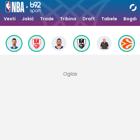
Vesti
Jokić
Trade
Tribina
Draft
Tabele
Bogdan