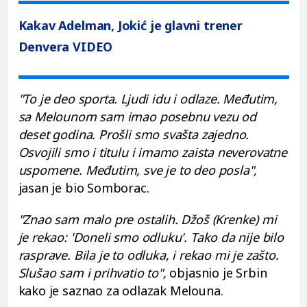
Kakav Adelman, Jokić je glavni trener
Denvera VIDEO
"To je deo sporta. Ljudi idu i odlaze. Međutim,
sa Melounom sam imao posebnu vezu od
deset godina. Prošli smo svašta zajedno.
Osvojili smo i titulu i imamo zaista neverovatne
uspomene. Međutim, sve je to deo posla",
jasan je bio Somborac.
"Znao sam malo pre ostalih. Džoš (Krenke) mi
je rekao: 'Doneli smo odluku'. Tako da nije bilo
rasprave. Bila je to odluka, i rekao mi je zašto.
Slušao sam i prihvatio to",
objasnio je Srbin
kako je saznao za odlazak Melouna.