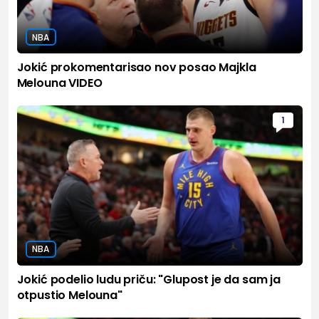
NBA
Jokić prokomentarisao nov posao Majkla
Melouna VIDEO
1
NBA
Jokić podelio ludu priču: "Glupost je da sam ja
otpustio Melouna"