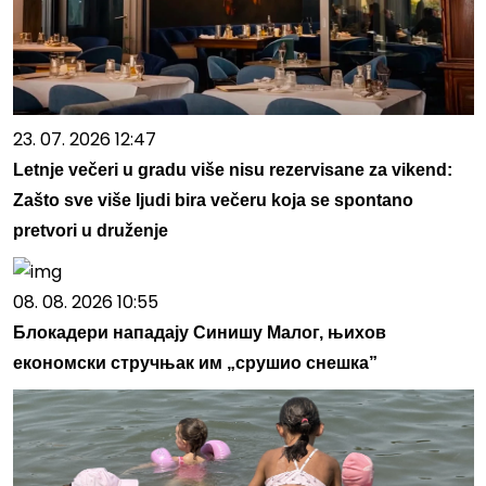
23. 07. 2026 12:47
Letnje večeri u gradu više nisu rezervisane za vikend:
Zašto sve više ljudi bira večeru koja se spontano
pretvori u druženje
08. 08. 2026 10:55
Блокадери нападају Синишу Малог, њихов
економски стручњак им „срушио снешка”