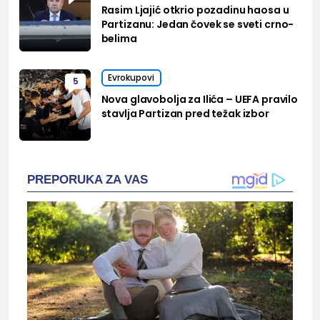
Rasim Ljajić otkrio pozadinu haosa u
Partizanu: Jedan čovek se sveti crno-
belima
Evrokupovi
5
Nova glavobolja za Ilića – UEFA pravilo
stavlja Partizan pred težak izbor
PREPORUKA ZA VAS