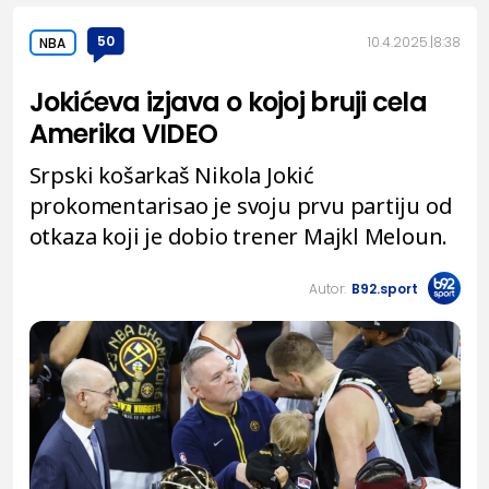
50
10.4.2025.
8:38
NBA
Jokićeva izjava o kojoj bruji cela
Amerika VIDEO
Srpski košarkaš Nikola Jokić
prokomentarisao je svoju prvu partiju od
otkaza koji je dobio trener Majkl Meloun.
Autor:
B92.sport