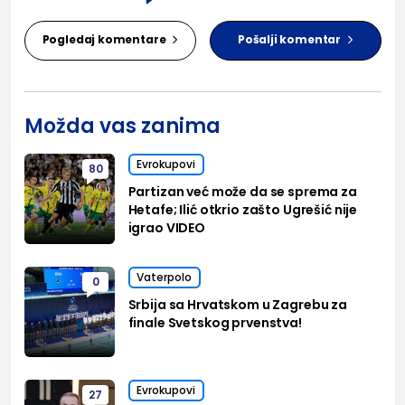
Pogledaj komentare
Pošalji komentar
Možda vas zanima
Evrokupovi
80
Partizan već može da se sprema za
Hetafe; Ilić otkrio zašto Ugrešić nije
igrao VIDEO
Vaterpolo
0
Srbija sa Hrvatskom u Zagrebu za
finale Svetskog prvenstva!
Evrokupovi
27