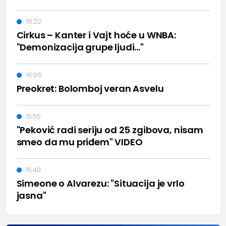
16:22
Cirkus – Kanter i Vajt hoće u WNBA:
"Demonizacija grupe ljudi..."
16:06
Preokret: Bolomboj veran Asvelu
15:55
"Peković radi seriju od 25 zgibova, nisam
smeo da mu priđem" VIDEO
15:40
Simeone o Alvarezu: "Situacija je vrlo
jasna"