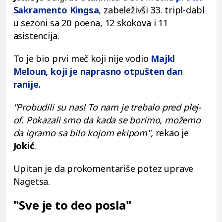
Sakramento Kingsa
, zabeleživši 33. tripl-dabl
u sezoni sa 20 poena, 12 skokova i 11
asistencija.
To je bio prvi meč koji nije vodio
Majkl
Meloun,
koji je naprasno otpušten dan
ranije.
"Probudili su nas! To nam je trebalo pred plej-
of. Pokazali smo da kada se borimo, možemo
da igramo sa bilo kojom ekipom",
rekao je
Jokić
.
Upitan je da prokomentariše potez uprave
Nagetsa.
"Sve je to deo posla"