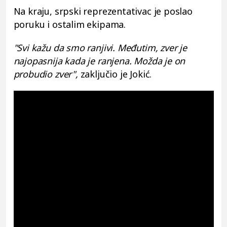
Na kraju, srpski reprezentativac je poslao
poruku i ostalim ekipama.
"Svi kažu da smo ranjivi. Međutim, zver je
najopasnija kada je ranjena. Možda je on
probudio zver",
zaključio je Jokić.