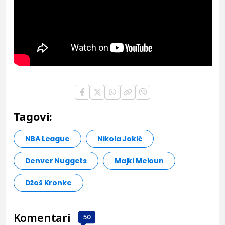
Tagovi:
NBA League
Nikola Jokić
Denver Nuggets
Majkl Meloun
Džoš Kronke
Komentari
50