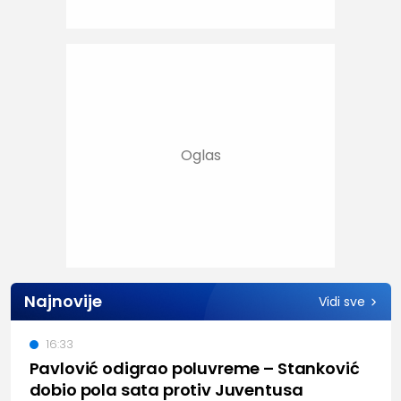
Najnovije
Vidi sve
16:33
Pavlović odigrao poluvreme – Stanković
dobio pola sata protiv Juventusa