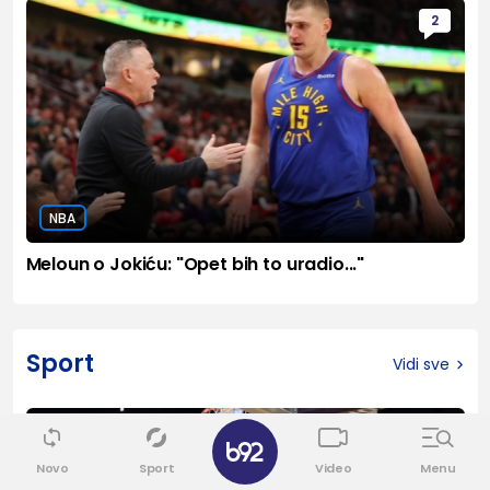
2
NBA
Meloun o Jokiću: "Opet bih to uradio..."
Sport
Vidi sve
✕
0
Novo
Sport
Video
Menu