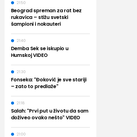
21:50
Beograd spreman za rat bez
rukavica – stižu svetski
šampioni i nokauteri
21:40
Demba Sek se iskupio u
Humskoj VIDEO
21:30
Fonseka: "Đoković je sve stariji
– zato to predlaže"
21:18
Salah: "Prvi put u životu da sam
doživeo ovako nešto" VIDEO
21:00