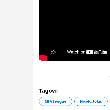
Tagovi:
NBA League
Nikola Jokić