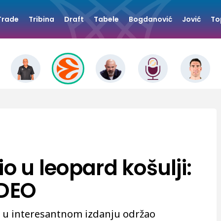
Trade
Tribina
Draft
Tabele
Bogdanović
Jović
To
io u leopard košulji:
IDEO
je u interesantnom izdanju održao