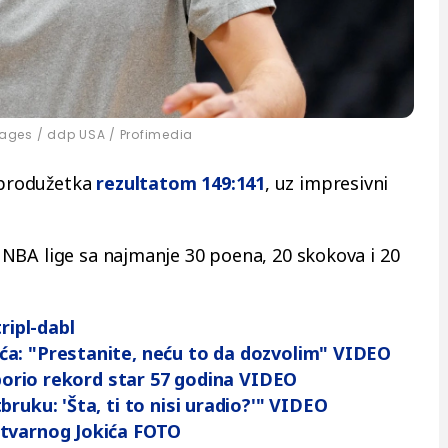
ges / ddp USA / Profimedia
e produžetka
rezultatom 149:141
, uz impresivni
ji NBA lige sa najmanje 30 poena, 20 skokova i 20
ripl-dabl
ća: "Prestanite, neću to da dozvolim" VIDEO
 oborio rekord star 57 godina VIDEO
bruku: 'Šta, ti to nisi uradio?'" VIDEO
stvarnog Jokića FOTO