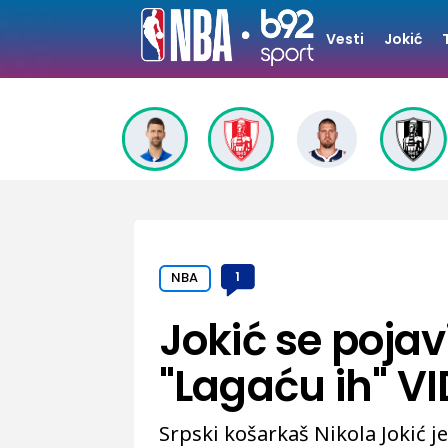
Vesti
Jokić
NBA
1
Jokić se pojav
"Lagaću ih" V
Srpski košarkaš Nikola Jokić 