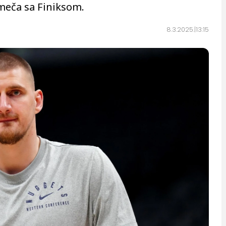
meča sa Finiksom.
8.3.2025.
13:15