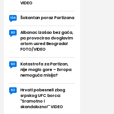
VIDEO
Šokantan poraz Partizana
104
Albanac izašao bez gaća,
80
pa provocirao dvoglavim
orlom usred Beograda!
FOTO/VIDEO
Katastrofa za Partizan,
63
nije moglo gore – Evropa
nemoguća misija?
Hrvati pobesneli zbog
62
srpskog UFC borca:
"Sramotno i
skandalozno!" VIDEO