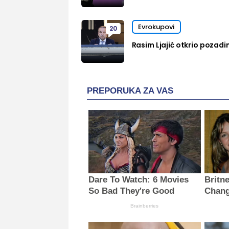
Evrokupovi
20
Rasim Ljajić otkrio pozadi
PREPORUKA ZA VAS
Dare To Watch: 6 Movies
Britn
So Bad They're Good
Chang
Brainberries