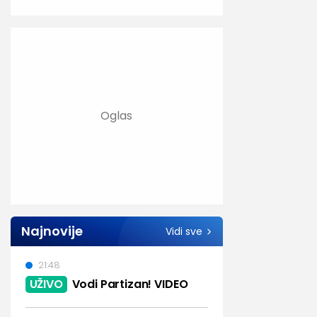
Najnovije
Vidi sve
21:48
UŽIVO
Vodi Partizan! VIDEO