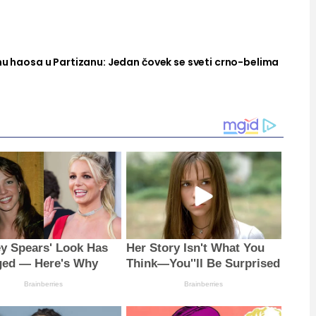
nu haosa u Partizanu: Jedan čovek se sveti crno-belima
ey Spears' Look Has
Her Story Isn't What You
ed — Here's Why
Think—You''ll Be Surprised
Brainberries
Brainberries