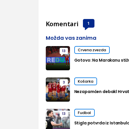
Komentari
1
Možda vas zanima
Crvena zvezda
13
Gotovo: Na Marakanu stižu
Košarka
3
Nezapamćen debakl Hrvats
Fudbal
13
Stigla potvrda iz Istanbul