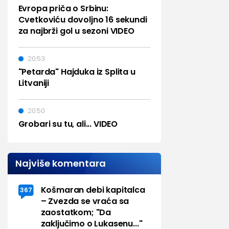
Evropa priča o Srbinu:
Cvetkoviću dovoljno 16 sekundi
za najbrži gol u sezoni VIDEO
20:53
"Petarda" Hajduka iz Splita u
Litvaniji
20:50
Grobari su tu, ali... VIDEO
Najviše komentara
Košmaran debi kapitalca
367
– Zvezda se vraća sa
zaostatkom; "Da
zaključimo o Lukasenu..."