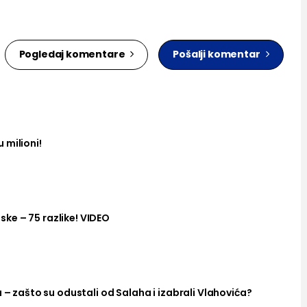
Pogledaj komentare
Pošalji komentar
 milioni!
ke – 75 razlike! VIDEO
a – zašto su odustali od Salaha i izabrali Vlahovića?