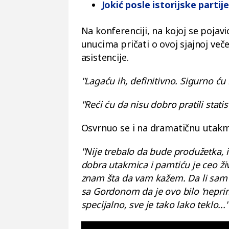
Jokić posle istorijske part
Na konferenciji, na kojoj se pojavi
unucima pričati o ovoj sjajnoj več
asistencije.
"Lagaću ih, definitivno. Sigurno ću 
"Reći ću da nisu dobro pratili stati
Osvrnuo se i na dramatičnu utakmi
"Nije trebalo da bude produžetka, igr
dobra utakmica i pamtiću je ceo živ
znam šta da vam kažem. Da li sam z
sa Gordonom da je ovo bilo 'nepri
specijalno, sve je tako lako teklo..."