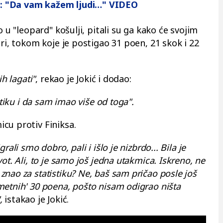
ije: "Da vam kažem ljudi…" VIDEO
o u "leopard" košulji, pitali su ga kako će svojim
eri, tokom koje je postigao 31 poen, 21 skok i 22
ih lagati"
, rekao je Jokić i dodao:
stiku i da sam imao više od toga".
cu protiv Finiksa.
ali smo dobro, pali i išlo je nizbrdo... Bila je
ot. Ali, to je samo još jedna utakmica. Iskreno, ne
nao za statistiku? Ne, baš sam pričao posle još
metnih' 30 poena, pošto nisam odigrao ništa
,
istakao je Jokić.