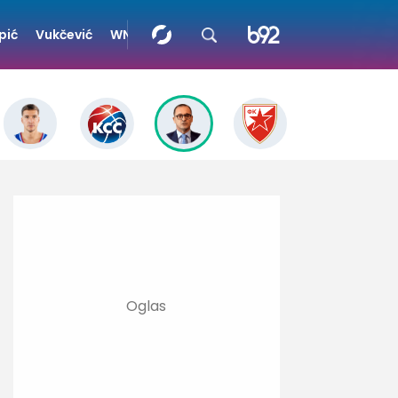
pić
Vukčević
WNBA