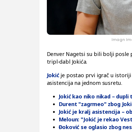
Imagn Ima
Denver Nagetsi su bili bolji posl
tripl-dabl Jokića.
Jokić
je postao prvi igrač u istori
asistencija na jednom susretu.
Jokić kao niko nikad – dupli t
Durent "zagrmeo" zbog Joki
Jokić je kralj asistencija –
Meloun: "Jokić je rekao Vest
Đoković se oglasio zbog ne