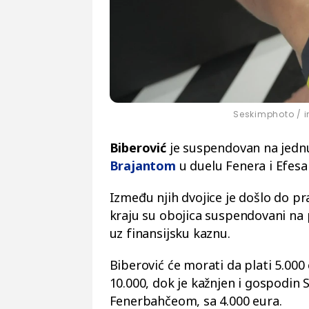
Seskimphoto / i
Biberović
je suspendovan na jed
Brajantom
u duelu Fenera i Efesa
Između njih dvojice je došlo do pr
kraju su obojica suspendovani na
uz finansijsku kaznu.
Biberović će morati da plati 5.000 
10.000, dok je kažnjen i gospodin 
Fenerbahčeom, sa 4.000 eura.