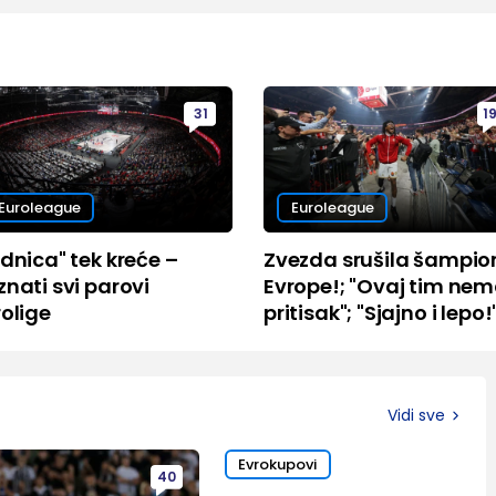
31
1
Euroleague
Euroleague
dnica" tek kreće –
Zvezda srušila šampio
znati svi parovi
Evrope!; "Ovaj tim ne
rolige
pritisak"; "Sjajno i lepo!
Vidi sve
Evrokupovi
40