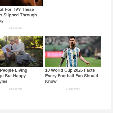
ot For TV? These
s Slipped Through
ay
Brainberries
 People Living
10 World Cup 2026 Facts
ge But Happy
Every Football Fan Should
yles
Know
Brainberries
Brainberries