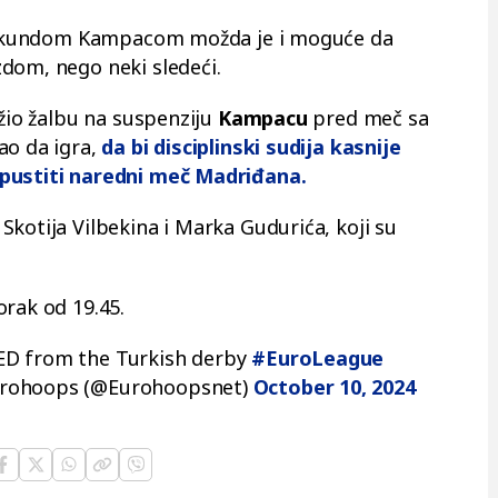
a Fakundom Kampacom možda je i moguće da
dom, nego neki sledeći.
ožio žalbu na suspenziju
Kampacu
pred meč sa
ao da igra,
da bi disciplinski sudija kasnije
opustiti naredni meč Madriđana.
kotija Vilbekina i Marka Gudurića, koji su
orak od 19.45.
ED from the Turkish derby
#EuroLeague
rohoops (@Eurohoopsnet)
October 10, 2024