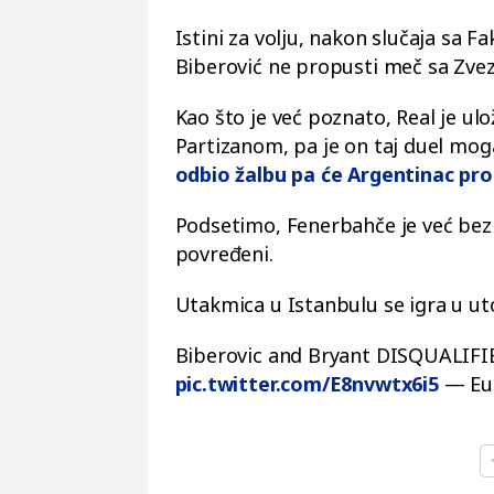
Istini za volju, nakon slučaja s
Biberović ne propusti meč sa Zvez
Kao što je već poznato, Real je ul
Partizanom, pa je on taj duel mog
odbio žalbu pa će Argentinac pr
Podsetimo, Fenerbahče je već bez S
povređeni.
Utakmica u Istanbulu se igra u ut
Biberovic and Bryant DISQUALIFI
pic.twitter.com/E8nvwtx6i5
— Eu