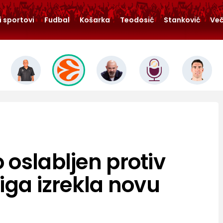
i sportovi
Fudbal
Košarka
Teodosić
Stanković
Več
 oslabljen protiv
iga izrekla novu