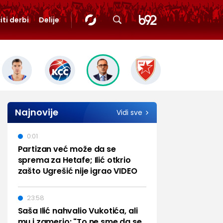
iti derbi
Delije
Najnovije
Vidi sve
0:01
Partizan već može da se
sprema za Hetafe; Ilić otkrio
zašto Ugrešić nije igrao VIDEO
23:58
Saša Ilić nahvalio Vukotića, ali
mu i zamerio: "To ne sme da se