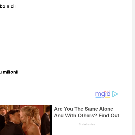
bolnici!
!
 milioni!
Are You The Same Alone
And With Others? Find Out
Brainberries