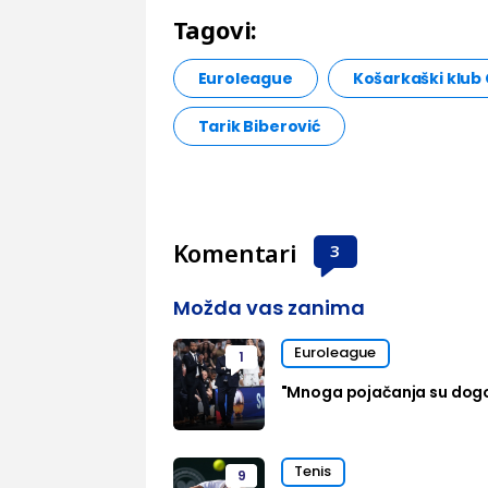
Tagovi:
Euroleague
Košarkaški klub
Tarik Biberović
Komentari
3
Možda vas zanima
Euroleague
1
"Mnoga pojačanja su dog
Tenis
9