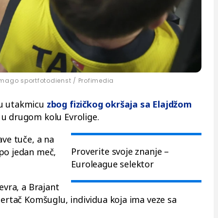
mago sportfotodienst / Profimedia
nu utakmicu
zbog fizičkog okršaja sa
Elajdžom
 u drugom kolu Evrolige.
ave tuče, a na
Proverite svoje znanje –
 po jedan meč,
Euroleague selektor
evra, a Brajant
Sertač Komšuglu, individua koja ima veze sa