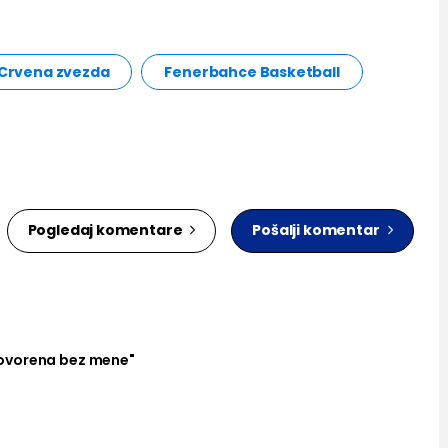
 Crvena zvezda
Fenerbahce Basketball
Pogledaj komentare
Pošalji komentar
ovorena bez mene"