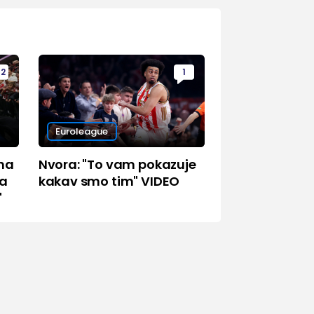
92
1
Euroleague
na
Nvora: "To vam pokazuje
ma
kakav smo tim" VIDEO
"