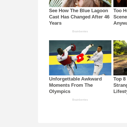
See How The Blue Lagoon
Too H
Cast Has Changed After 46
Scene
Years
Anyw
Brainberries
Unforgettable Awkward
Top 8
Moments From The
Stran
Olympics
Lifest
Brainberries