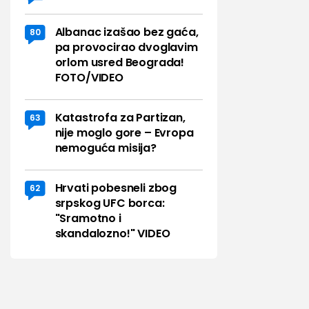
Albanac izašao bez gaća,
80
pa provocirao dvoglavim
orlom usred Beograda!
FOTO/VIDEO
Katastrofa za Partizan,
63
nije moglo gore – Evropa
nemoguća misija?
Hrvati pobesneli zbog
62
srpskog UFC borca:
"Sramotno i
skandalozno!" VIDEO