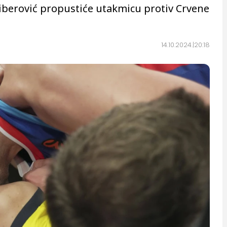
iberović propustiće utakmicu protiv Crvene
14.10.2024.
20:18