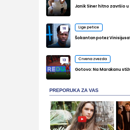
Janik Siner hitno završio u 
Lige petice
16
Šokantan potez Vinisijusa
Crvena zvezda
13
Gotovo: Na Marakanu stižu
PREPORUKA ZA VAS