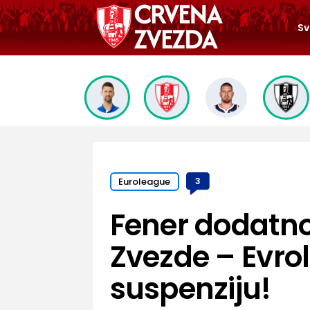
Sv
Euroleague
3
Fener dodatno
Zvezde – Evrol
suspenziju!