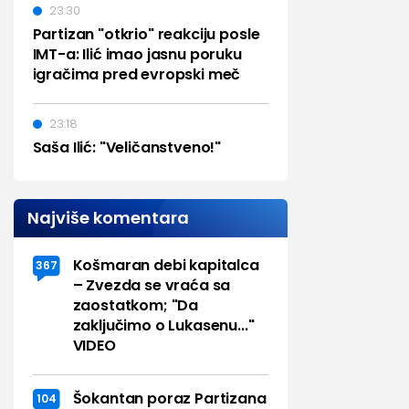
23:30
Partizan "otkrio" reakciju posle
IMT-a: Ilić imao jasnu poruku
igračima pred evropski meč
23:18
Saša Ilić: "Veličanstveno!"
Najviše komentara
Košmaran debi kapitalca
367
– Zvezda se vraća sa
zaostatkom; "Da
zaključimo o Lukasenu..."
VIDEO
Šokantan poraz Partizana
104