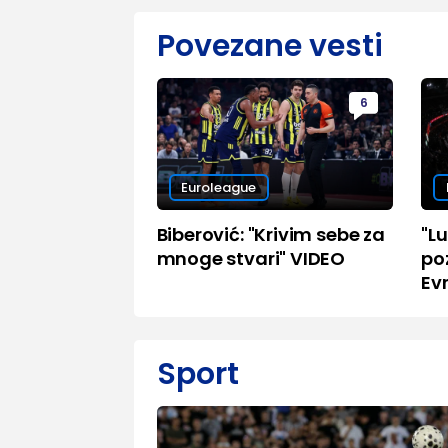
Povezane vesti
6
Euroleague
Biberović: "Krivim sebe za
"Lu
mnoge stvari" VIDEO
po
Ev
Sport