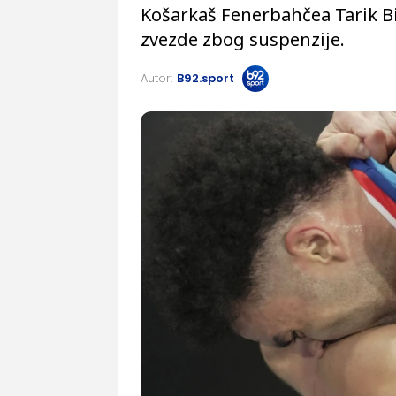
Košarkaš Fenerbahčea Tarik B
zvezde zbog suspenzije.
Autor:
B92.sport