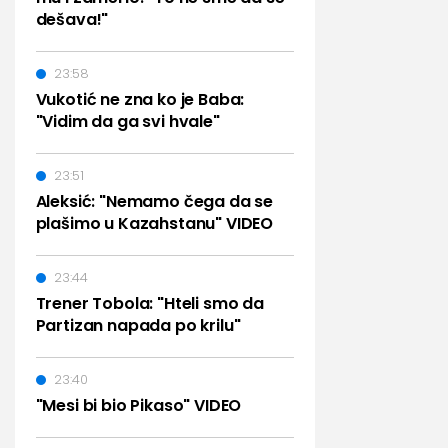
dešava!"
23:58
Vukotić ne zna ko je Baba:
"Vidim da ga svi hvale"
23:51
Aleksić: "Nemamo čega da se
plašimo u Kazahstanu" VIDEO
23:44
Trener Tobola: "Hteli smo da
Partizan napada po krilu"
23:40
"Mesi bi bio Pikaso" VIDEO