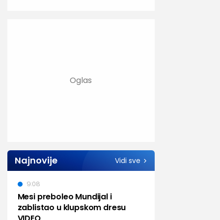
Najnovije
Vidi sve
9:08
Mesi preboleo Mundijal i
zablistao u klupskom dresu
VIDEO