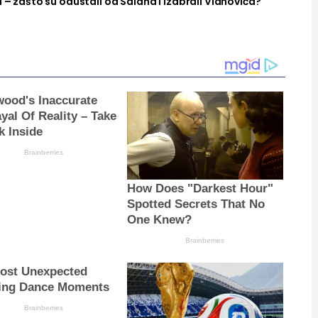
a – zašto su odustali od Salaha i izabrali Vlahovića?
wood's Inaccurate
yal Of Reality – Take
k Inside
Brainberries
How Does "Darkest Hour"
Spotted Secrets That No
One Knew?
Brainberries
ost Unexpected
ing Dance Moments
Brainberries