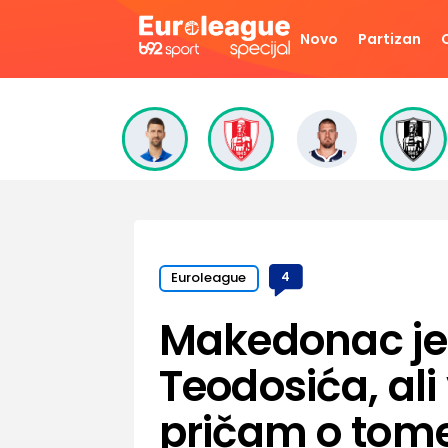
Novo
Partizan
Euroleague
4
Makedonac je 
Teodosića, ali 
pričam o tome