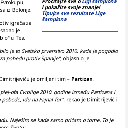
Pročitajte sve o
Ligi šampiona
 Evrokupu,
i pokažite svoje znanje!
sa iz Bolonje.
Tipujte sve rezultate Lige
šampiona
tiv igrača za
sadad je
bio" u Tea.
 bilo je to Svetsko prvenstvo 2010. kada je pogodio
 za pobedu protiv Španije",
objasnio je
imitrijeviću je omiljeni tim –
Partizan
.
lej-ofa Evrolige 2010. godine između Partizana i
o pobede, idu na Fajnal-for",
rekao je Dimitrijević i
adu. Naježim se kada samo pričam o tome. To je
mom životu".