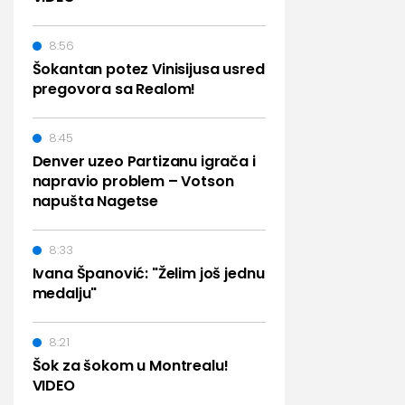
8:56
Šokantan potez Vinisijusa usred
pregovora sa Realom!
8:45
Denver uzeo Partizanu igrača i
napravio problem – Votson
napušta Nagetse
8:33
Ivana Španović: "Želim još jednu
medalju"
8:21
Šok za šokom u Montrealu!
VIDEO