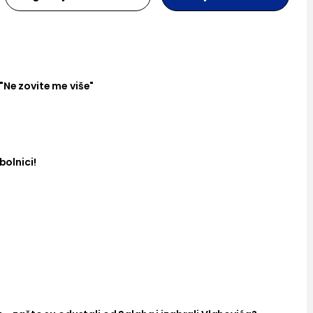
"Ne zovite me više"
bolnici!