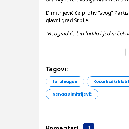
Dimitrijević će protiv "svog" Part
glavni grad Srbije.
"Beograd će biti ludilo i jedva čeka
Tagovi:
Euroleague
Košarkaški klub 
Nenad Dimitrijević
Komentari
4