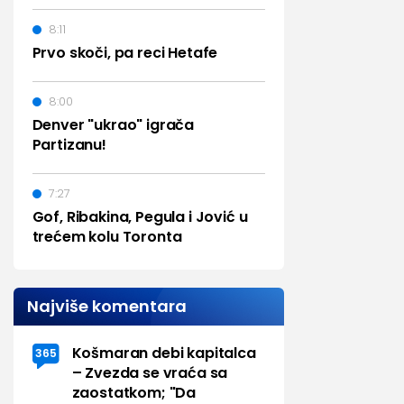
8:11
Prvo skoči, pa reci Hetafe
8:00
Denver "ukrao" igrača
Partizanu!
7:27
Gof, Ribakina, Pegula i Jović u
trećem kolu Toronta
Najviše komentara
Košmaran debi kapitalca
365
– Zvezda se vraća sa
zaostatkom; "Da