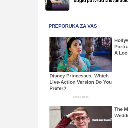
Stigla potvrda iz Istanbul
PREPORUKA ZA VAS
Holly
Portra
A Loo
Disney Princesses: Which
Live-Action Version Do You
Prefer?
Brainberries
The M
Wedd