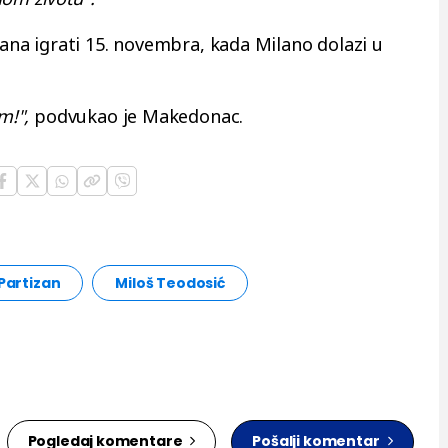
izana igrati 15. novembra, kada Milano dolazi u
m!",
podvukao je Makedonac.
Partizan
Miloš Teodosić
Pogledaj komentare
Pošalji komentar