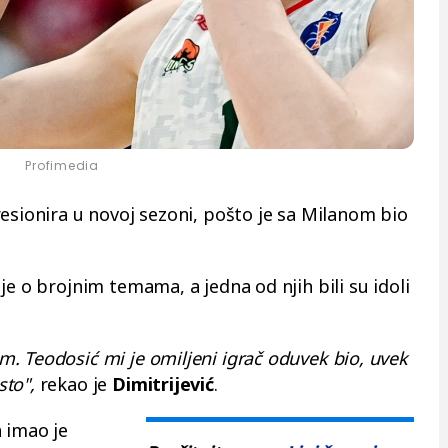
Profimedia
esionira u novoj sezoni, pošto je sa Milanom bio
je o brojnim temama, a jedna od njih bili su idoli
. Teodosić mi je omiljeni igrač oduvek bio, uvek
to",
rekao je
Dimitrijević
.
 imao je