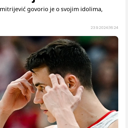
trijević govorio je o svojim idolima,
23.9.2024.
16:24