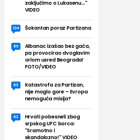
zaključimo o Lukasenu..."
VIDEO
Šokantan poraz Partizana
104
Albanac izašao bez gaća,
80
pa provocirao dvoglavim
orlom usred Beograda!
FOTO/VIDEO
Katastrofa za Partizan,
63
nije moglo gore – Evropa
nemoguća misija?
Hrvati pobesneli zbog
62
srpskog UFC borca:
"Sramotno i
skandalozno!" VIDEO