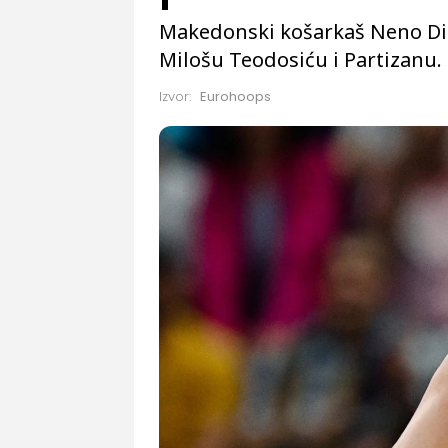
Makedonski košarkaš Neno Dimi
Milošu Teodosiću i Partizanu.
Izvor:
Eurohoops