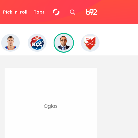
Pick-n-roll
Tabela
Video
Eurocup