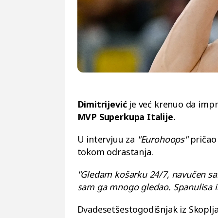
Dimitrijević
je već krenuo da impr
MVP Superkupa Italije.
U intervjuu za
"Eurohoops"
pričao 
tokom odrastanja.
"Gledam košarku 24/7, navučen sam
sam ga mnogo gledao. Spanulisa is
Dvadesetšestogodišnjak iz Skoplja