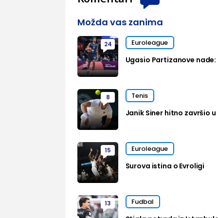
Možda vas zanima
Euroleague
24
Ugasio Partizanove nade: 
Tenis
8
Janik Siner hitno završio u 
Euroleague
15
Surova istina o Evroligi
Fudbal
13