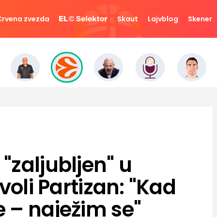
Crvena zvezda
Skaut
Lajvblog
Skener
"zaljubljen" u
voli Partizan: "Kad
 – naježim se"