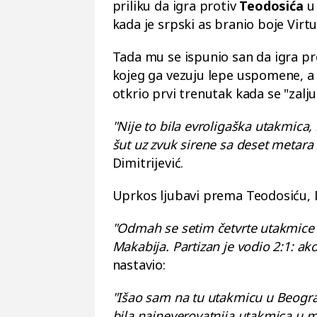
priliku da igra protiv
Teodosića
u
kada je srpski as branio boje Virtu
Tada mu se ispunio san da igra pro
kojeg ga vezuju lepe uspomene, a 
otkrio prvi trenutak kada se "zalju
"Nije to bila evroligaška utakmica,
šut uz zvuk sirene sa deset metara
Dimitrijević.
Uprkos ljubavi prema Teodosiću, D
"Odmah se setim četvrte utakmice p
Makabija. Partizan je vodio 2:1: ak
nastavio:
"Išao sam na tu utakmicu u Beogr
bila najneverovatnija utakmica u 