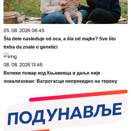
05. 08. 2026 06:45
Šta dete nasleđuje od oca, a šta od majke? Sve što
treba da znate o genetici
08. 08. 2026 13:46
Велики пожар код Књажевца и даље није
локализован: Ватрогасци непрекидно на терену