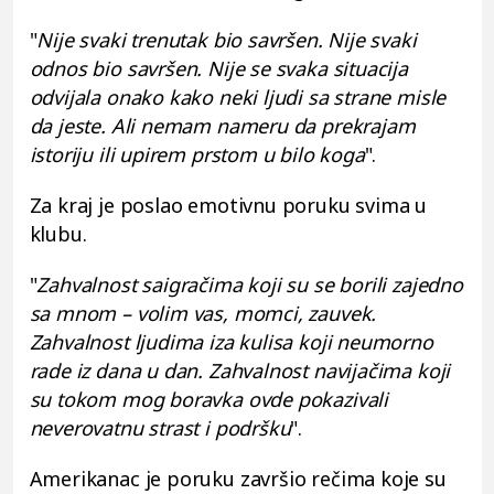
"
Nije svaki trenutak bio savršen. Nije svaki
odnos bio savršen. Nije se svaka situacija
odvijala onako kako neki ljudi sa strane misle
da jeste. Ali nemam nameru da prekrajam
istoriju ili upirem prstom u bilo koga
".
Za kraj je poslao emotivnu poruku svima u
klubu.
"
Zahvalnost saigračima koji su se borili zajedno
sa mnom – volim vas, momci, zauvek.
Zahvalnost ljudima iza kulisa koji neumorno
rade iz dana u dan. Zahvalnost navijačima koji
su tokom mog boravka ovde pokazivali
neverovatnu strast i podršku
".
Amerikanac je poruku završio rečima koje su