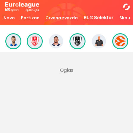
Novo
Partizan
Crvena zvezda
Skaut