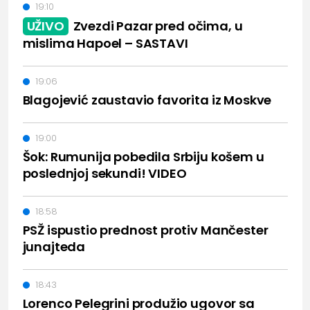
19:10
UŽIVO
Zvezdi Pazar pred očima, u
mislima Hapoel – SASTAVI
19:06
Blagojević zaustavio favorita iz Moskve
19:00
Šok: Rumunija pobedila Srbiju košem u
poslednjoj sekundi! VIDEO
18:58
PSŽ ispustio prednost protiv Mančester
junajteda
18:43
Lorenco Pelegrini produžio ugovor sa