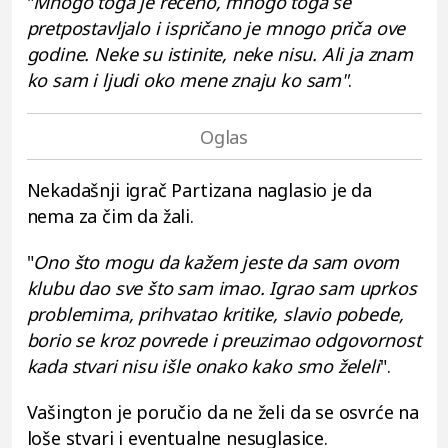
"
Mnogo toga je rečeno, mnogo toga se
pretpostavljalo i ispričano je mnogo priča ove
godine. Neke su istinite, neke nisu. Ali ja znam
ko sam i ljudi oko mene znaju ko sam"
.
Nekadašnji igrač Partizana naglasio je da
nema za čim da žali.
"
Ono što mogu da kažem jeste da sam ovom
klubu dao sve što sam imao. Igrao sam uprkos
problemima, prihvatao kritike, slavio pobede,
borio se kroz povrede i preuzimao odgovornost
kada stvari nisu išle onako kako smo želeli
".
Vašington je poručio da ne želi da se osvrće na
loše stvari i eventualne nesuglasice.