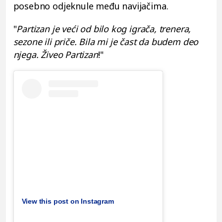
posebno odjeknule među navijačima.
"
Partizan je veći od bilo kog igrača, trenera,
sezone ili priče. Bila mi je čast da budem deo
njega. Živeo Partizan
!"
View this post on Instagram