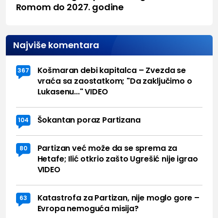
Romom do 2027. godine
Najviše komentara
Košmaran debi kapitalca – Zvezda se
367
vraća sa zaostatkom; "Da zaključimo o
Lukasenu..." VIDEO
Šokantan poraz Partizana
104
Partizan već može da se sprema za
80
Hetafe; Ilić otkrio zašto Ugrešić nije igrao
VIDEO
Katastrofa za Partizan, nije moglo gore –
63
Evropa nemoguća misija?