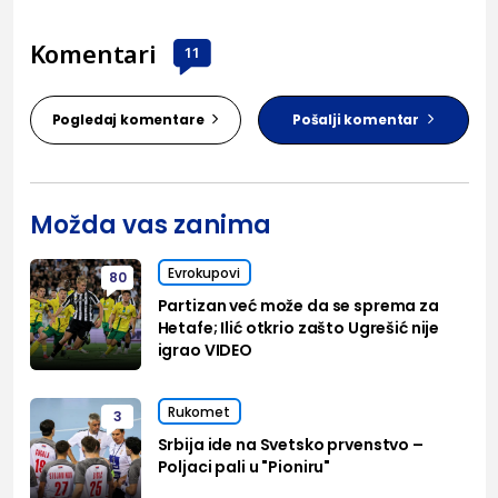
Komentari
11
Pogledaj komentare
Pošalji komentar
Možda vas zanima
Evrokupovi
80
Partizan već može da se sprema za
Hetafe; Ilić otkrio zašto Ugrešić nije
igrao VIDEO
Rukomet
3
Srbija ide na Svetsko prvenstvo –
Poljaci pali u "Pioniru"