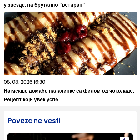
у звезде, па брутално "ветиран"
08. 08. 2026 16:30
Најмекше домаће палачинке са филом од чоколаде:
Рецепт који увек успе
Povezane vesti
6