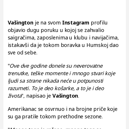
Vašington
je na svom
Instagram
profilu
objavio dugu poruku u kojoj se zahvalio
saigračima, zaposlenima u klubu i navijačima,
istakavši da je tokom boravka u Humskoj dao
sve od sebe.
"
Ove dve godine donele su neverovatne
trenutke, teške momente i mnogo stvari koje
ljudi sa strane nikada neće u potpunosti
razumeti. To je deo košarke, a to je i deo
života
", napisao je
Vašington
.
Amerikanac se osvrnuo i na brojne priče koje
su ga pratile tokom prethodne sezone.