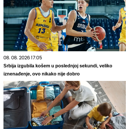
08. 08. 2026 17:05
Srbija izgubila košem u poslednjoj sekundi, veliko
iznenađenje, ovo nikako nije dobro