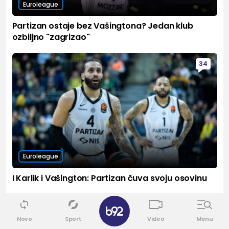
Euroleague
Partizan ostaje bez Vašingtona? Jedan klub
ozbiljno "zagrizao"
34
Euroleague
I Karlik i Vašington: Partizan čuva svoju osovinu
✕
5
Novo
Sport
Video
Menu