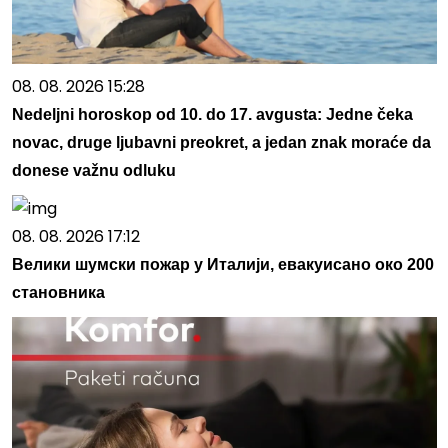
08. 08. 2026 15:28
Nedeljni horoskop od 10. do 17. avgusta: Jedne čeka
novac, druge ljubavni preokret, a jedan znak moraće da
donese važnu odluku
08. 08. 2026 17:12
Велики шумски пожар у Италији, евакуисано око 200
становника