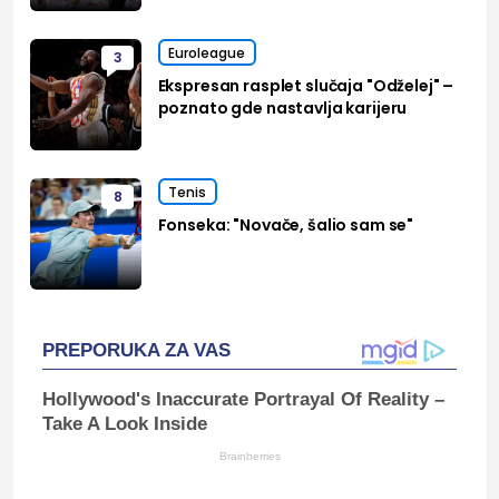
Euroleague
3
Ekspresan rasplet slučaja "Odželej" –
poznato gde nastavlja karijeru
Tenis
8
Fonseka: "Novače, šalio sam se"
PREPORUKA ZA VAS
Hollywood's Inaccurate Portrayal Of Reality –
Take A Look Inside
Brainberries