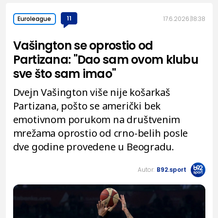
11
17.6.2026.
18:38
Euroleague
Vašington se oprostio od
Partizana: "Dao sam ovom klubu
sve što sam imao"
Dvejn Vašington više nije košarkaš
Partizana, pošto se američki bek
emotivnom porukom na društvenim
mrežama oprostio od crno-belih posle
dve godine provedene u Beogradu.
Autor:
B92.sport