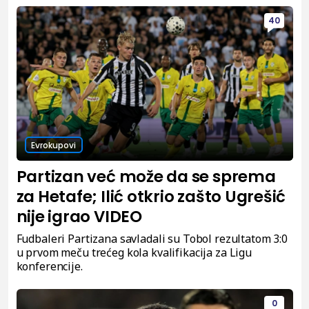
40
Evrokupovi
Partizan već može da se sprema
za Hetafe; Ilić otkrio zašto Ugrešić
nije igrao VIDEO
Fudbaleri Partizana savladali su Tobol rezultatom 3:0
u prvom meču trećeg kola kvalifikacija za Ligu
konferencije.
0