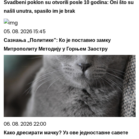
Svadbeni poklon su otvorili posle 10 godina: Oni što su
našli unutra, spasilo im je brak
05. 08. 2026 15:45
Сазнања „Политике”: Ко је поставио замку
Митрополиту Методију у Горњем Заостру
06. 08. 2026 22:00
Како дресирати мачку? Уз ове једноставне савете