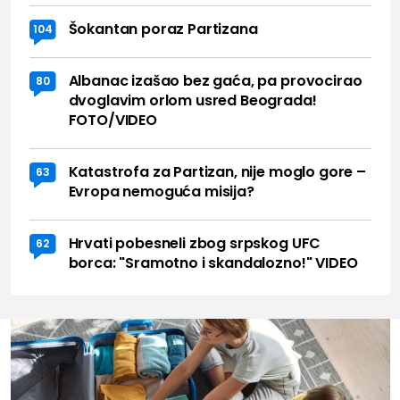
Šokantan poraz Partizana
104
Albanac izašao bez gaća, pa provocirao
80
dvoglavim orlom usred Beograda!
FOTO/VIDEO
Katastrofa za Partizan, nije moglo gore –
63
Evropa nemoguća misija?
Hrvati pobesneli zbog srpskog UFC
62
borca: "Sramotno i skandalozno!" VIDEO