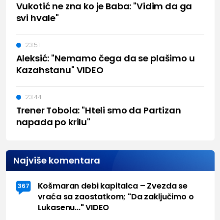
Vukotić ne zna ko je Baba: "Vidim da ga
svi hvale"
23:51
Aleksić: "Nemamo čega da se plašimo u
Kazahstanu" VIDEO
23:44
Trener Tobola: "Hteli smo da Partizan
napada po krilu"
Najviše komentara
Košmaran debi kapitalca – Zvezda se
367
vraća sa zaostatkom; "Da zaključimo o
Lukasenu..." VIDEO