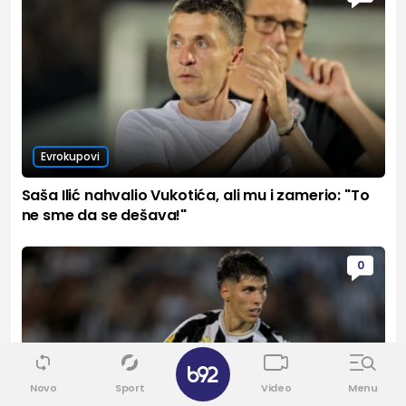
Evrokupovi
Saša Ilić nahvalio Vukotića, ali mu i zamerio: "To
ne sme da se dešava!"
0
✕
Novo
Sport
Video
Menu