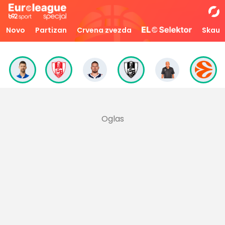
Novo
Partizan
Crvena zvezda
Skaut