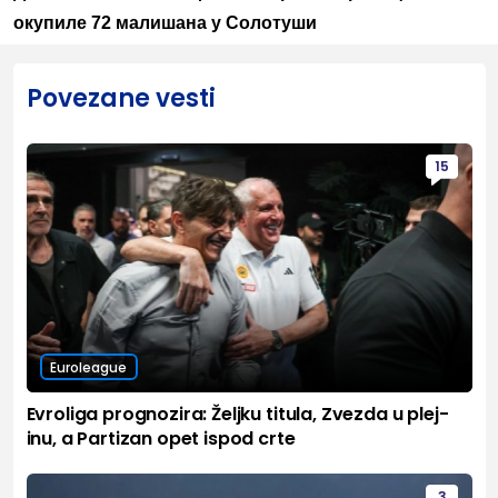
окупиле 72 малишана у Солотуши
Povezane vesti
15
Euroleague
Evroliga prognozira: Željku titula, Zvezda u plej-
inu, a Partizan opet ispod crte
3