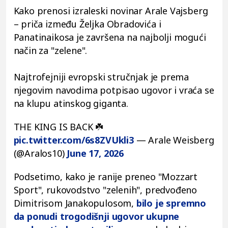
Kako prenosi izraleski novinar Arale Vajsberg
– priča između Željka Obradovića i
Panatinaikosa je završena na najbolji mogući
način za "zelene".
Najtrofejniji evropski stručnjak je prema
njegovim navodima potpisao ugovor i vraća se
na klupu atinskog giganta.
THE KING IS BACK ☘️
pic.twitter.com/6s8ZVUkli3
— Arale Weisberg
(@Aralos10)
June 17, 2026
Podsetimo, kako je ranije preneo "Mozzart
Sport", rukovodstvo "zelenih", predvođeno
Dimitrisom Janakopulosom,
bilo je spremno
da ponudi trogodišnji ugovor ukupne