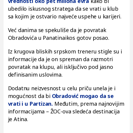
vrednosti oko pet miliona evra
kako bi
ubedilo iskusnog stratega da se vrati u klub
sa kojim je ostvario najveće uspehe u karijeri.
Već danima se spekuliše da je povratak
Obradovića u Panatinaikos gotov posao.
Iz krugova bliskih srpskom treneru stigle su i
informacije da je on spreman da razmotri
povratak na klupu, ali isključivo pod jasno
definisanim uslovima.
Dodatnu neizvesnost u celu priču unela je i
mogućnost da bi
Obradović mogao da se
vrati i u Partizan.
Međutim, prema najnovijim
informacijama – ŽOC-ova sledeća destinacija
je Atina.