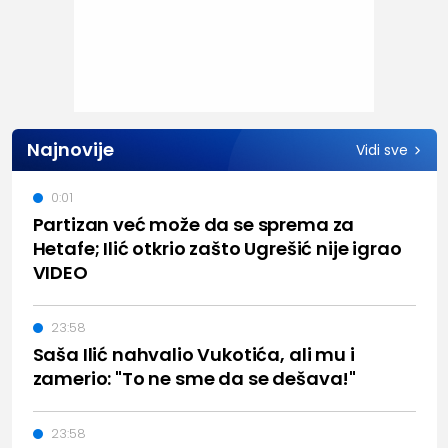
Najnovije
Vidi sve
0:01
Partizan već može da se sprema za
Hetafe; Ilić otkrio zašto Ugrešić nije igrao
VIDEO
23:58
Saša Ilić nahvalio Vukotića, ali mu i
zamerio: "To ne sme da se dešava!"
23:58