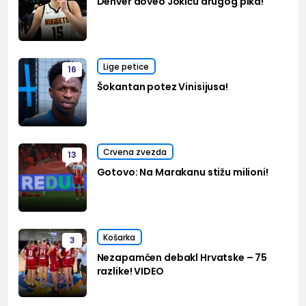
Denver doveo Jokiću drugog pika!
Lige petice
16
Šokantan potez Vinisijusa!
Crvena zvezda
13
Gotovo: Na Marakanu stižu milioni!
Košarka
3
Nezapamćen debakl Hrvatske – 75
razlike! VIDEO