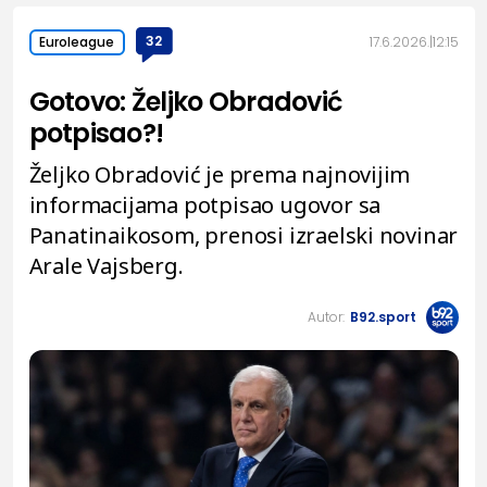
32
17.6.2026.
12:15
Euroleague
Gotovo: Željko Obradović
potpisao?!
Željko Obradović je prema najnovijim
informacijama potpisao ugovor sa
Panatinaikosom, prenosi izraelski novinar
Arale Vajsberg.
Autor:
B92.sport