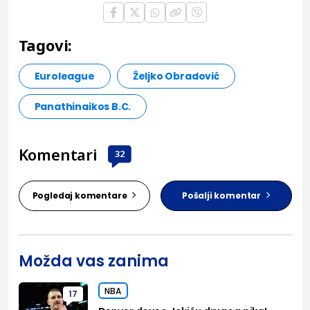
Tagovi:
Euroleague
Željko Obradović
Panathinaikos B.C.
Komentari
32
Pogledaj komentare
Pošalji komentar
Možda vas zanima
NBA
17