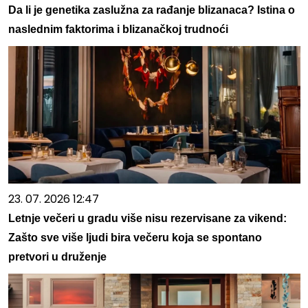
Da li je genetika zaslužna za rađanje blizanaca? Istina o
naslednim faktorima i blizanačkoj trudnoći
23. 07. 2026 12:47
Letnje večeri u gradu više nisu rezervisane za vikend:
Zašto sve više ljudi bira večeru koja se spontano
pretvori u druženje