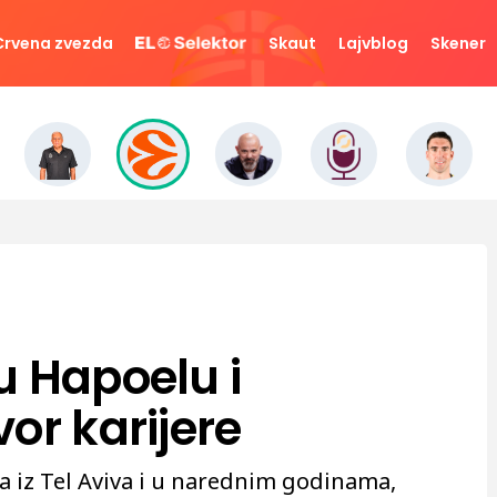
Crvena zvezda
Skaut
Lajvblog
Skener
u Hapoelu i
or karijere
 iz Tel Aviva i u narednim godinama,