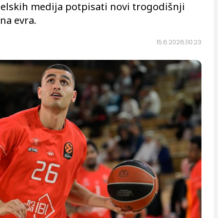
lskih medija potpisati novi trogodišnji
na evra.
15.6.2026.
10:23