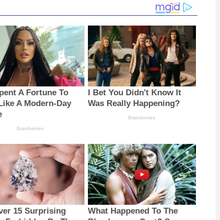
pent A Fortune To
I Bet You Didn't Know It
Like A Modern-Day
Was Really Happening?
e
Brainberries
Brainberries
ver 15 Surprising
What Happened To The