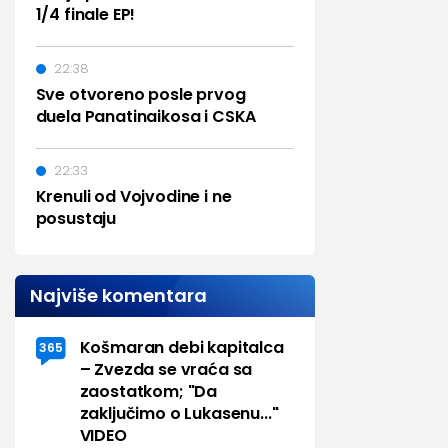
1/4 finale EP!
22:38
Sve otvoreno posle prvog
duela Panatinaikosa i CSKA
22:33
Krenuli od Vojvodine i ne
posustaju
Najviše komentara
Košmaran debi kapitalca
365
– Zvezda se vraća sa
zaostatkom; "Da
zaključimo o Lukasenu..."
VIDEO