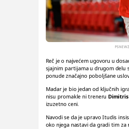
PSNEWZ 
Reč je o najvećem ugovoru u dosada
sjajnim partijama u drugom delu 
ponude značajno poboljšane uslov
Madar je bio jedan od ključnih ig
nisu promakle ni treneru
Dimitris
izuzetno ceni.
Navodi se da je upravo Itudis insis
oko njega nastavi da gradi tim za