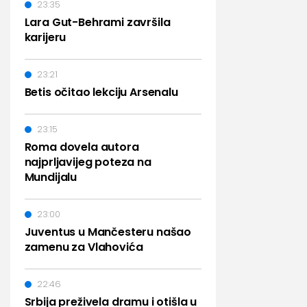
23:35
Lara Gut-Behrami završila
karijeru
23:21
Betis očitao lekciju Arsenalu
23:15
Roma dovela autora
najprljavijeg poteza na
Mundijalu
23:00
Juventus u Mančesteru našao
zamenu za Vlahovića
22:46
Srbija preživela dramu i otišla u