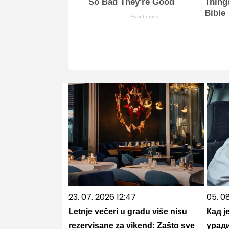
So Bad They're Good
Thing
Bible
Brainberries
23. 07. 2026 12:47
05. 0
Letnje večeri u gradu više nisu
Кад ј
rezervisane za vikend: Zašto sve
уради