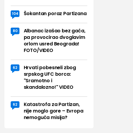
Šokantan poraz Partizana
104
Albanac izašao bez gaća,
80
pa provocirao dvoglavim
orlom usred Beograda!
FOTO/VIDEO
Hrvati pobesneli zbog
62
srpskog UFC borca:
"Sramotno i
skandalozno!" VIDEO
Katastrofa za Partizan,
62
nije moglo gore – Evropa
nemoguća misija?