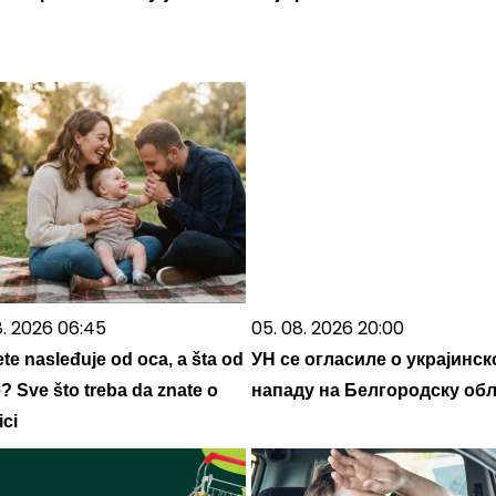
8. 2026 06:45
05. 08. 2026 20:00
ete nasleđuje od oca, a šta od
УН се огласиле о украјинс
? Sve što treba da znate o
нападу на Белгородску обл
ici