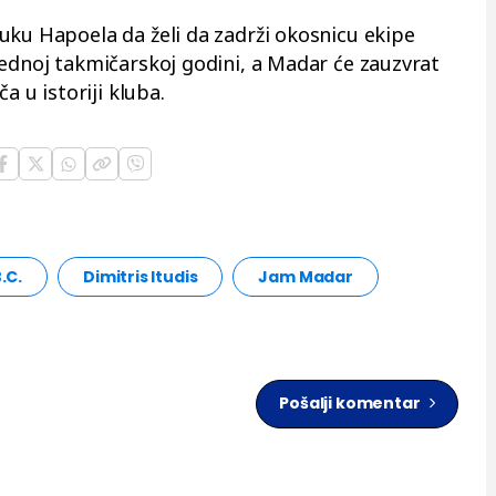
uku Hapoela da želi da zadrži okosnicu ekipe
rednoj takmičarskoj godini, a Madar će zauzvrat
a u istoriji kluba.
.C.
Dimitris Itudis
Jam Madar
Pošalji komentar