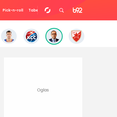
Pick-n-roll
Tabela
Video
Eurocup