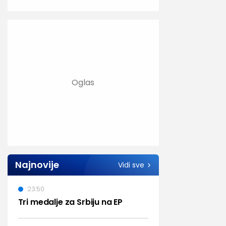
Najnovije
Vidi sve
23:50
Tri medalje za Srbiju na EP