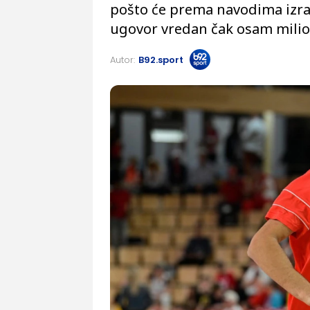
pošto će prema navodima izrae
ugovor vredan čak osam milio
Autor:
B92.sport