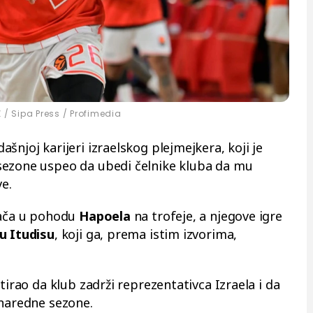
/ Sipa Press / Profimedia
šnjoj karijeri izraelskog plejmejkera, koji je
sezone uspeo da ubedi čelnike kluba da mu
e.
rača u pohodu
Hapoela
na trofeje, a njegove igre
u Itudisu
, koji ga, prema istim izvorima,
tirao da klub zadrži reprezentativca Izraela i da
 naredne sezone.