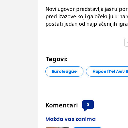
Novi ugovor predstavlja jasnu por
pred izazove koji ga očekuju u na
postati jedan od najplaćenijih igrač
Tagovi:
Euroleague
Hapoel Tel Aviv B
Komentari
0
Možda vas zanima