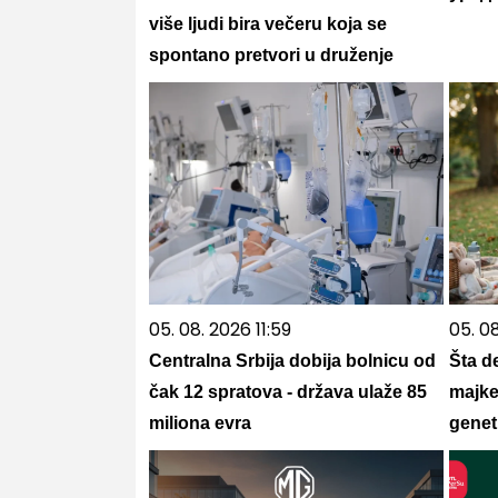
više ljudi bira večeru koja se
spontano pretvori u druženje
05. 08. 2026 11:59
05. 0
Centralna Srbija dobija bolnicu od
Šta d
čak 12 spratova - država ulaže 85
majke
miliona evra
genet