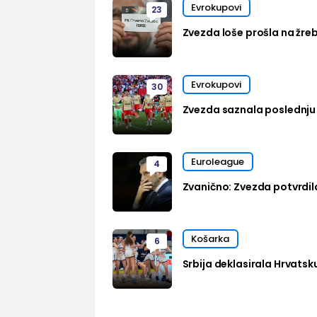
Evrokupovi
23
Zvezda loše prošla na žre
Evrokupovi
30
Zvezda saznala poslednju 
Euroleague
4
Zvanično: Zvezda potvrdil
Košarka
6
Srbija deklasirala Hrvatsk