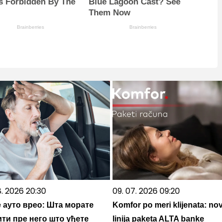
s Forbidden By The
Blue Lagoon Cast? See
Them Now
Brainberries
Brainberries
8. 2026 20:30
09. 07. 2026 09:20
е ауто врео: Шта морате
Komfor po meri klijenata: no
ти пре него што уђете
linija paketa ALTA banke