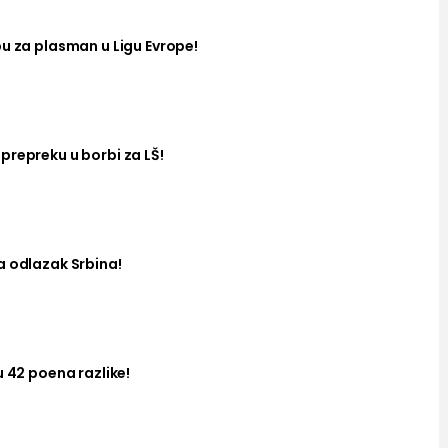
bu za plasman u Ligu Evrope!
prepreku u borbi za LŠ!
a odlazak Srbina!
u 42 poena razlike!