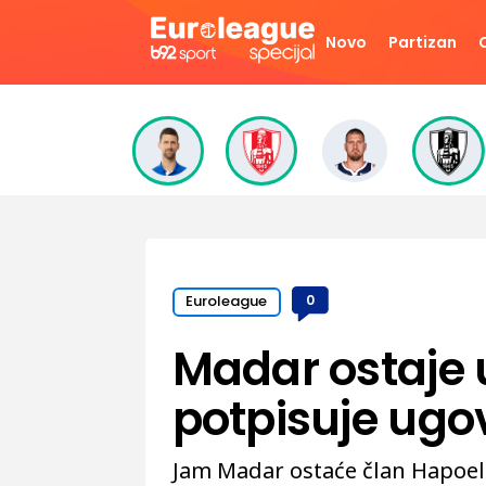
Novo
Partizan
Euroleague
0
Madar ostaje 
potpisuje ugov
Jam Madar ostaće član Hapoela