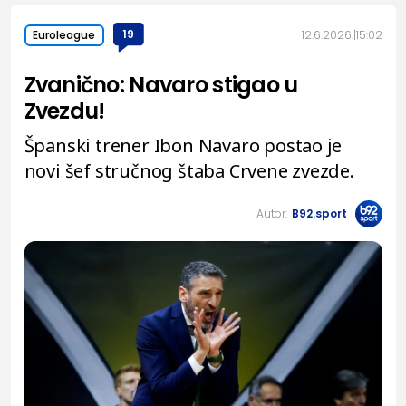
19
12.6.2026.
15:02
Euroleague
Zvanično: Navaro stigao u
Zvezdu!
Španski trener Ibon Navaro postao je
novi šef stručnog štaba Crvene zvezde.
Autor:
B92.sport