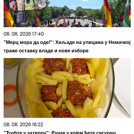
08. 08. 2026 17:40
"Мерц мора да оде!": Хиљаде на улицама у Немачкој
траже оставку владе и нове изборе
08. 08. 2026 16:22
"Ћуфте у затвору": Ручак у којем ћете сигурно