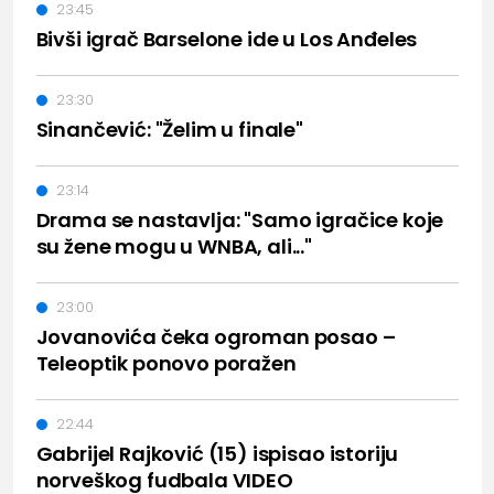
23:45
Bivši igrač Barselone ide u Los Anđeles
23:30
Sinančević: "Želim u finale"
23:14
Drama se nastavlja: "Samo igračice koje
su žene mogu u WNBA, ali..."
23:00
Jovanovića čeka ogroman posao –
Teleoptik ponovo poražen
22:44
Gabrijel Rajković (15) ispisao istoriju
norveškog fudbala VIDEO