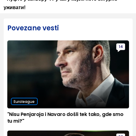
уживати!
Povezane vesti
14
Euroleague
"Nisu Penjaroja i Navaro došli tek tako, gde smo
tu mi?"