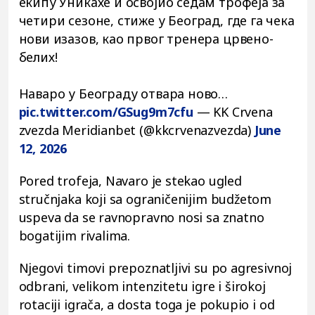
екипу Уникахе и освојио седам трофеја за
четири сезоне, стиже у Београд, где га чека
нови изазов, као првог тренера црвено-
белих!
Наваро у Београду отвара ново…
pic.twitter.com/GSug9m7cfu
— KK Crvena
zvezda Meridianbet (@kkcrvenazvezda)
June
12, 2026
Pored trofeja, Navaro je stekao ugled
stručnjaka koji sa ograničenijim budžetom
uspeva da se ravnopravno nosi sa znatno
bogatijim rivalima.
Njegovi timovi prepoznatljivi su po agresivnoj
odbrani, velikom intenzitetu igre i širokoj
rotaciji igrača, a dosta toga je pokupio i od