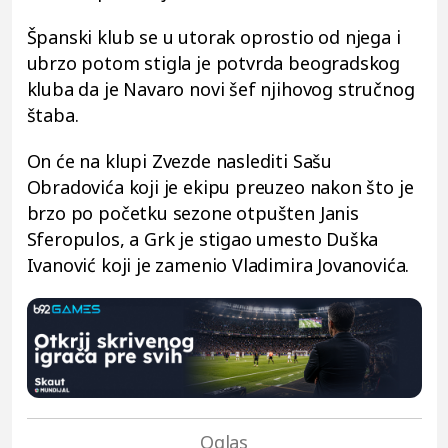
Španski klub se u utorak oprostio od njega i
ubrzo potom stigla je potvrda beogradskog
kluba da je Navaro novi šef njihovog stručnog
štaba.
On će na klupi Zvezde naslediti Sašu
Obradovića koji je ekipu preuzeo nakon što je
brzo po početku sezone otpušten Janis
Sferopulos, a Grk je stigao umesto Duška
Ivanović koji je zamenio Vladimira Jovanovića.