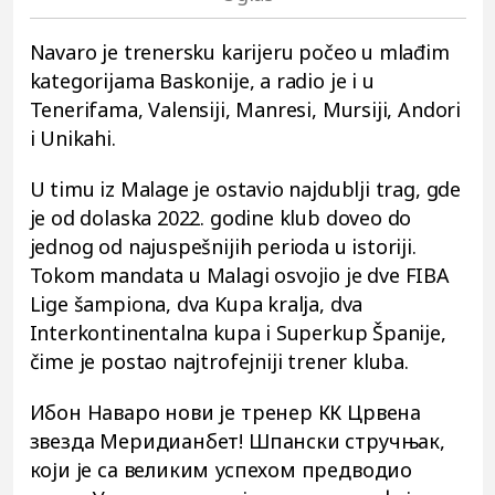
Navaro je trenersku karijeru počeo u mlađim
kategorijama Baskonije, a radio je i u
Tenerifama, Valensiji, Manresi, Mursiji, Andori
i Unikahi.
U timu iz Malage je ostavio najdublji trag, gde
je od dolaska 2022. godine klub doveo do
jednog od najuspešnijih perioda u istoriji.
Tokom mandata u Malagi osvojio je dve FIBA
Lige šampiona, dva Kupa kralja, dva
Interkontinentalna kupa i Superkup Španije,
čime je postao najtrofejniji trener kluba.
Ибон Наваро нови је тренер КК Црвена
звезда Меридианбет! Шпански стручњак,
који је са великим успехом предводио