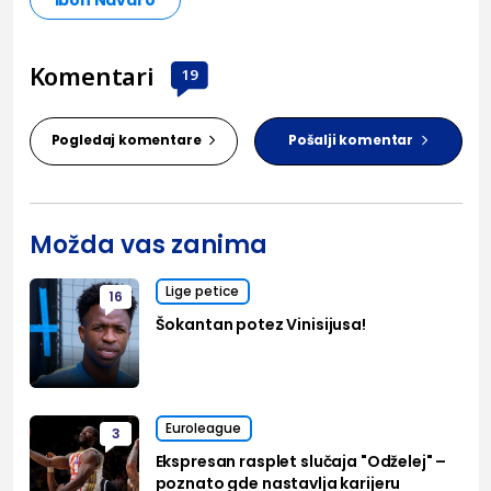
Komentari
19
Pogledaj komentare
Pošalji komentar
Možda vas zanima
Lige petice
16
Šokantan potez Vinisijusa!
Euroleague
3
Ekspresan rasplet slučaja "Odželej" –
poznato gde nastavlja karijeru