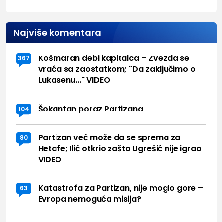
Najviše komentara
Košmaran debi kapitalca – Zvezda se
367
vraća sa zaostatkom; "Da zaključimo o
Lukasenu..." VIDEO
Šokantan poraz Partizana
104
Partizan već može da se sprema za
80
Hetafe; Ilić otkrio zašto Ugrešić nije igrao
VIDEO
Katastrofa za Partizan, nije moglo gore –
63
Evropa nemoguća misija?