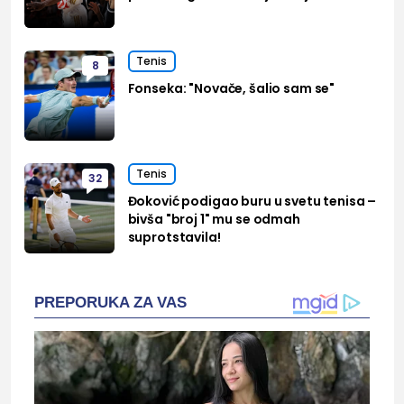
Tenis
8
Fonseka: "Novače, šalio sam se"
Tenis
32
Đoković podigao buru u svetu tenisa –
bivša "broj 1" mu se odmah
suprotstavila!
PREPORUKA ZA VAS