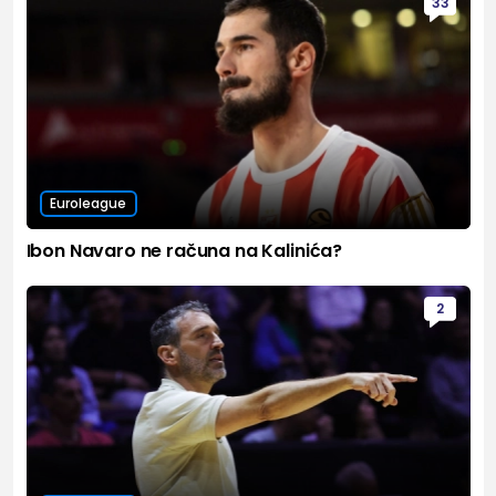
33
Euroleague
Ibon Navaro ne računa na Kalinića?
2