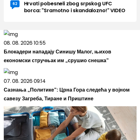
Hrvati pobesneli zbog srpskog UFC
62
borca: "Sramotno i skandalozno!" VIDEO
08. 08. 2026 10:55
Блокадери нападају Синишу Малог, њихов
економски стручњак им „срушио снешка”
07. 08. 2026 09:14
Сазнања „Политике”: Црна Гора следећа у војном
савезу Загреба, Тиране и Приштине