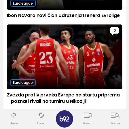
Euroleague
Ibon Navaro novi član Udruženja trenera Evrolige
0
Euroleague
Zvezda protiv prvaka Evrope na startu priprema
– poznati rivali na turniru u Nikoziji
✕
Novo
Sport
Video
Menu
Sport
Vidi sve