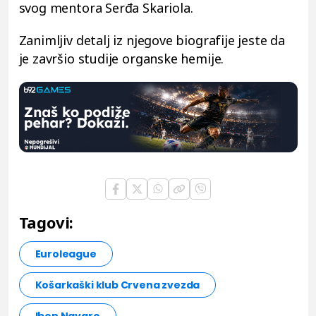
svog mentora Serđa Skariola.
Zanimljiv detalj iz njegove biografije jeste da
je završio studije organske hemije.
Tagovi:
Euroleague
Košarkaški klub Crvena zvezda
Ibon Navaro