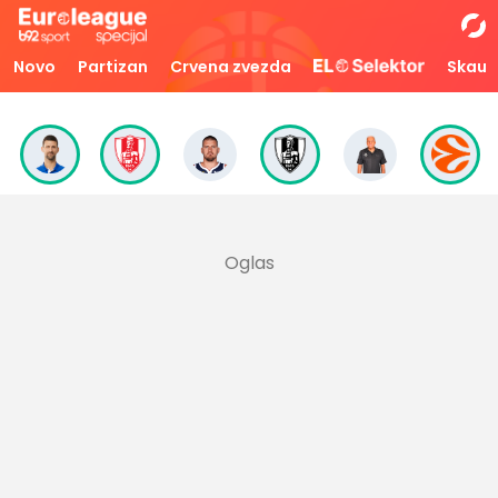
Novo
Partizan
Crvena zvezda
Skaut