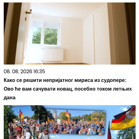
08. 08. 2026 16:35
Како се решити непријатног мириса из судопере:
Ово ће вам сачувати новац, посебно током летњих
дана