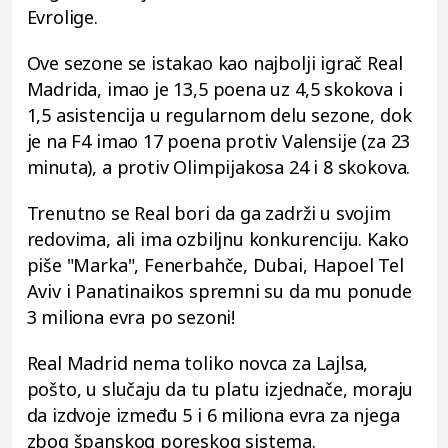
Evrolige.
Ove sezone se istakao kao najbolji igrač Real
Madrida, imao je 13,5 poena uz 4,5 skokova i
1,5 asistencija u regularnom delu sezone, dok
je na F4 imao 17 poena protiv Valensije (za 23
minuta), a protiv Olimpijakosa 24 i 8 skokova.
Trenutno se Real bori da ga zadrži u svojim
redovima, ali ima ozbiljnu konkurenciju. Kako
piše "Marka", Fenerbahče, Dubai, Hapoel Tel
Aviv i Panatinaikos spremni su da mu ponude
3 miliona evra po sezoni!
Real Madrid nema toliko novca za Lajlsa,
pošto, u slučaju da tu platu izjednače, moraju
da izdvoje između 5 i 6 miliona evra za njega
zbog španskog poreskog sistema.