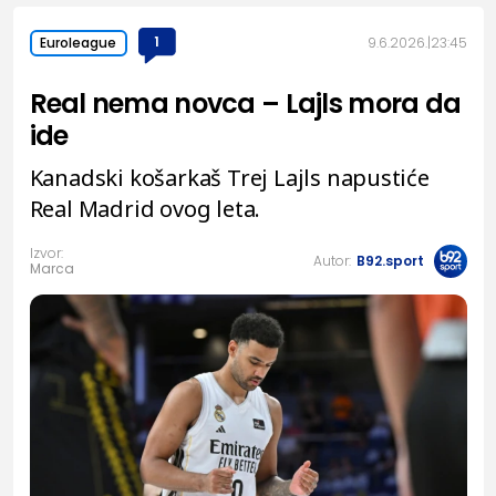
1
9.6.2026.
23:45
Euroleague
Real nema novca – Lajls mora da
ide
Kanadski košarkaš Trej Lajls napustiće
Real Madrid ovog leta.
Izvor:
Autor:
B92.sport
Marca