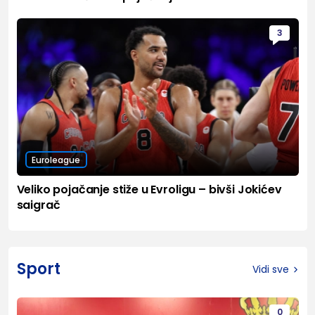
3
Euroleague
Veliko pojačanje stiže u Evroligu – bivši Jokićev
saigrač
Sport
Vidi sve
0