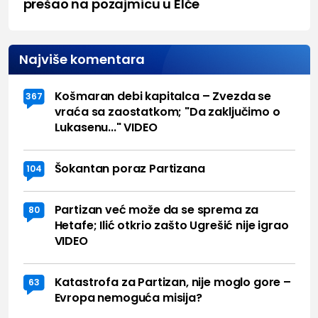
prešao na pozajmicu u Elče
Najviše komentara
Košmaran debi kapitalca – Zvezda se
367
vraća sa zaostatkom; "Da zaključimo o
Lukasenu..." VIDEO
Šokantan poraz Partizana
104
Partizan već može da se sprema za
80
Hetafe; Ilić otkrio zašto Ugrešić nije igrao
VIDEO
Katastrofa za Partizan, nije moglo gore –
63
Evropa nemoguća misija?