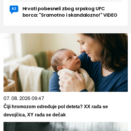
Hrvati pobesneli zbog srpskog UFC
62
borca: "Sramotno i skandalozno!" VIDEO
07. 08. 2026 09:47
Čiji hromozom određuje pol deteta? XX rađa se
devojčica, XY rađa se dečak