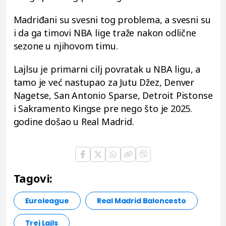
Madriđani su svesni tog problema, a svesni su
i da ga timovi NBA lige traže nakon odlične
sezone u njihovom timu.
Lajlsu je primarni cilj povratak u NBA ligu, a
tamo je već nastupao za Jutu Džez, Denver
Nagetse, San Antonio Sparse, Detroit Pistonse
i Sakramento Kingse pre nego što je 2025.
godine došao u Real Madrid.
Tagovi:
Euroleague
Real Madrid Baloncesto
Trej Lajls