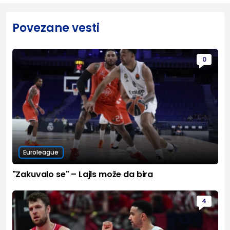
Povezane vesti
0
Euroleague
"Zakuvalo se" – Lajls može da bira
4