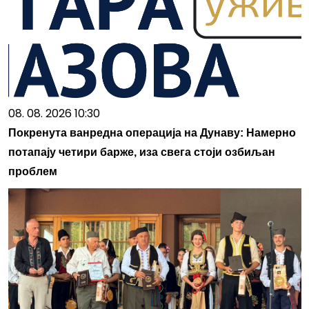
08. 08. 2026 10:30
Покренута ванредна операција на Дунаву: Намерно
потапају четири барже, иза свега стоји озбиљан
проблем