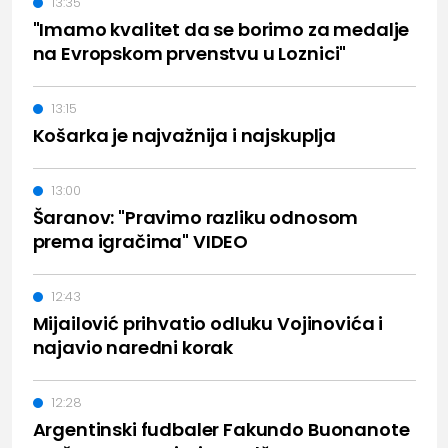
13:35
"Imamo kvalitet da se borimo za medalje
na Evropskom prvenstvu u Loznici"
13:15
Košarka je najvažnija i najskuplja
13:00
Šaranov: "Pravimo razliku odnosom
prema igračima" VIDEO
12:43
Mijailović prihvatio odluku Vojinovića i
najavio naredni korak
12:28
Argentinski fudbaler Fakundo Buonanote