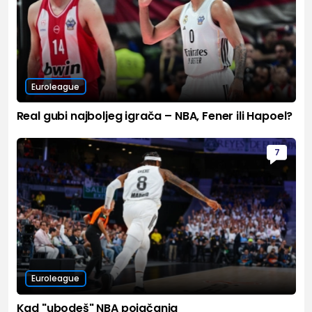
Euroleague
Real gubi najboljeg igrača – NBA, Fener ili Hapoel?
7
Euroleague
Kad "ubodeš" NBA pojačanja