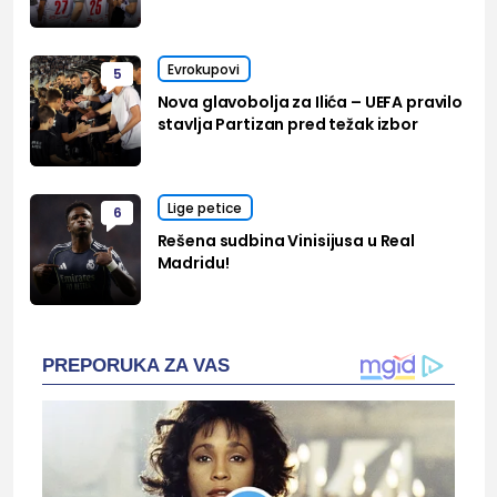
Evrokupovi
5
Nova glavobolja za Ilića – UEFA pravilo
stavlja Partizan pred težak izbor
Lige petice
6
Rešena sudbina Vinisijusa u Real
Madridu!
PREPORUKA ZA VAS