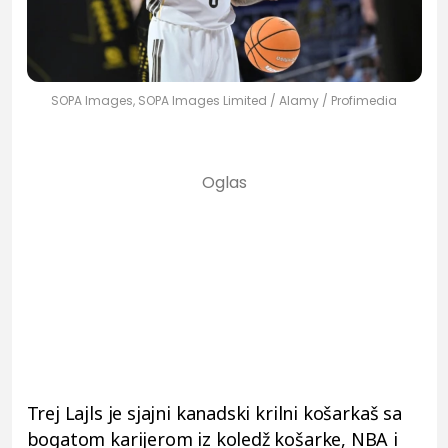
SOPA Images, SOPA Images Limited / Alamy / Profimedia
Trej Lajls je sjajni kanadski krilni košarkaš sa
bogatom karijerom iz koledž košarke, NBA i