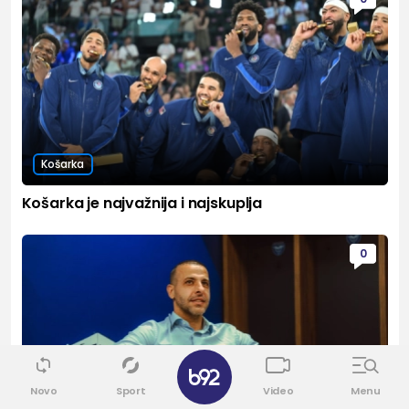
Košarka
Košarka je najvažnija i najskuplja
0
✕
Novo
Sport
Video
Menu