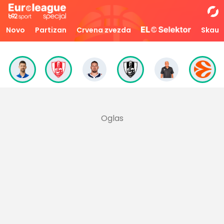
Novo
Partizan
Crvena zvezda
Skaut