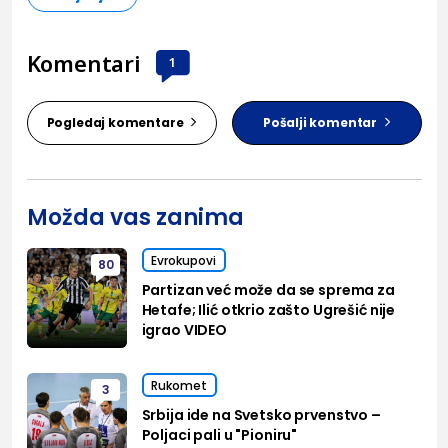
Komentari
1
Pogledaj komentare
Pošalji komentar
Možda vas zanima
Evrokupovi
80
Partizan već može da se sprema za
Hetafe; Ilić otkrio zašto Ugrešić nije
igrao VIDEO
Rukomet
3
Srbija ide na Svetsko prvenstvo –
Poljaci pali u "Pioniru"