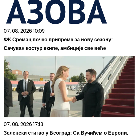
07. 08. 2026 10:09
ФК Сремац почео припреме за нову сезону:
Сачуван костур екипе, амбиције све веће
07. 08. 2026 17:13
Зеленски стигао у Београд: Са Вучићем о Европи,