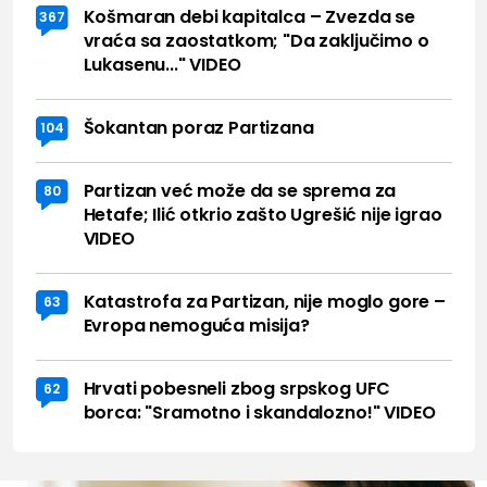
Košmaran debi kapitalca – Zvezda se
367
vraća sa zaostatkom; "Da zaključimo o
Lukasenu..." VIDEO
Šokantan poraz Partizana
104
Partizan već može da se sprema za
80
Hetafe; Ilić otkrio zašto Ugrešić nije igrao
VIDEO
Katastrofa za Partizan, nije moglo gore –
63
Evropa nemoguća misija?
Hrvati pobesneli zbog srpskog UFC
62
borca: "Sramotno i skandalozno!" VIDEO