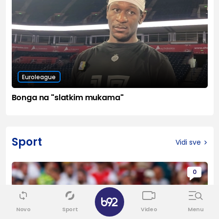
Euroleague
Bonga na "slatkim mukama"
Sport
Vidi sve
0
✕
Novo
Sport
Video
Menu