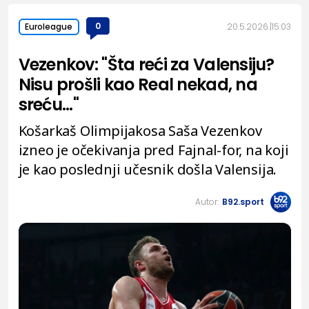
0
20.5.2026.
15:03
Euroleague
Vezenkov: "Šta reći za Valensiju?
Nisu prošli kao Real nekad, na
sreću..."
Košarkaš Olimpijakosa Saša Vezenkov
izneo je očekivanja pred Fajnal-for, na koji
je kao poslednji učesnik došla Valensija.
Autor:
B92.sport