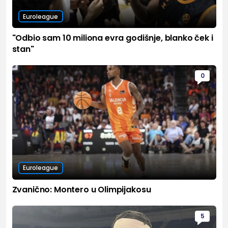
Euroleague
"Odbio sam 10 miliona evra godišnje, blanko ček i
stan"
0
Euroleague
Zvanično: Montero u Olimpijakosu
5