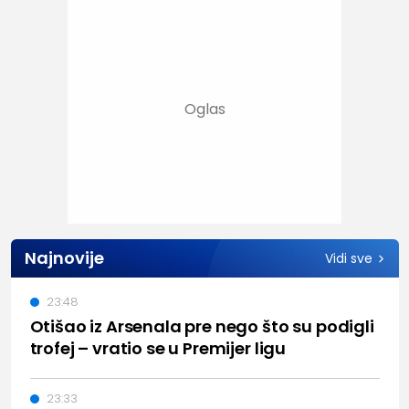
Najnovije
Vidi sve
23:48
Otišao iz Arsenala pre nego što su podigli
trofej – vratio se u Premijer ligu
23:33