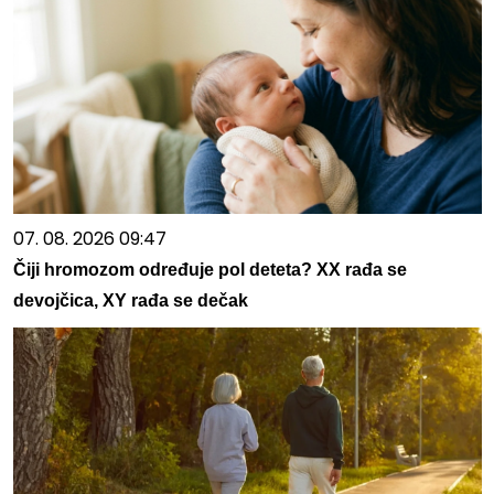
07. 08. 2026 09:47
Čiji hromozom određuje pol deteta? XX rađa se
devojčica, XY rađa se dečak