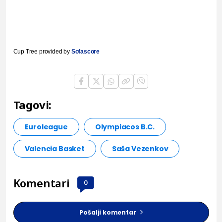
Cup Tree provided by
Sofascore
Tagovi:
Euroleague
Olympiacos B.C.
Valencia Basket
Saša Vezenkov
Komentari
0
Pošalji komentar