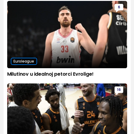
6
Euroleague
Milutinov u idealnoj petorci Evrolige!
16