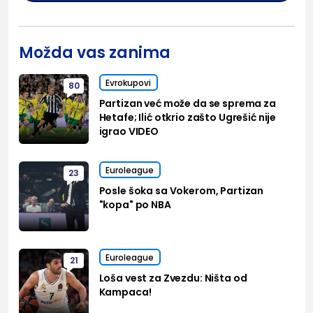
Možda vas zanima
Evrokupovi
80
Partizan već može da se sprema za
Hetafe; Ilić otkrio zašto Ugrešić nije
igrao VIDEO
Euroleague
23
Posle šoka sa Vokerom, Partizan
"kopa" po NBA
Euroleague
21
Loša vest za Zvezdu: Ništa od
Kampaca!