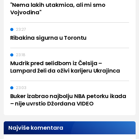
"Nema lakih utakmica, ali mi smo
Vojvodina"
23:27
Ribakina sigurna u Torontu
23:18
Mudrik pred selidbom iz Čelsija –
Lampard želi da oživi karijeru Ukrajinca
23:03
Buker izabrao najbolju NBA petorku ikada
– nije uvrstio Džordana VIDEO
Najviše komentara