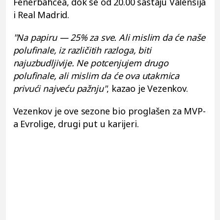
Fenerbahčea, dok se od 20.00 sastaju Valensija
i Real Madrid.
"Na papiru — 25% za sve. Ali mislim da će naše
polufinale, iz različitih razloga, biti
najuzbudljivije. Ne potcenjujem drugo
polufinale, ali mislim da će ova utakmica
privući najveću pažnju"
, kazao je Vezenkov.
Vezenkov je ove sezone bio proglašen za MVP-
a Evrolige, drugi put u karijeri.