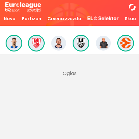
Novo
Partizan
Crvena zvezda
Skaut