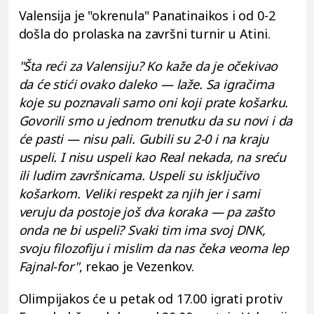
Valensija je "okrenula" Panatinaikos i od 0-2
došla do prolaska na završni turnir u Atini.
"Šta reći za Valensiju? Ko kaže da je očekivao
da će stići ovako daleko — laže. Sa igračima
koje su poznavali samo oni koji prate košarku.
Govorili smo u jednom trenutku da su novi i da
će pasti — nisu pali. Gubili su 2-0 i na kraju
uspeli. I nisu uspeli kao Real nekada, na sreću
ili ludim završnicama. Uspeli su isključivo
košarkom. Veliki respekt za njih jer i sami
veruju da postoje još dva koraka — pa zašto
onda ne bi uspeli? Svaki tim ima svoj DNK,
svoju filozofiju i mislim da nas čeka veoma lep
Fajnal-for"
, rekao je Vezenkov.
Olimpijakos će u petak od 17.00 igrati protiv