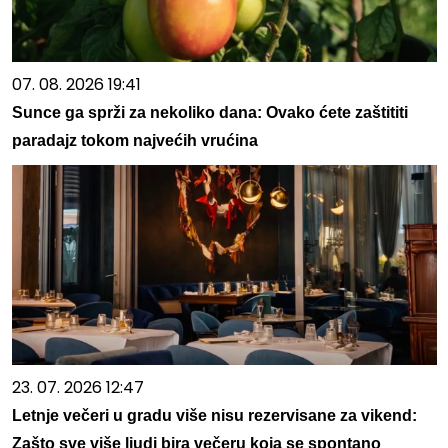
07. 08. 2026 19:41
Sunce ga sprži za nekoliko dana: Ovako ćete zaštititi
paradajz tokom najvećih vrućina
23. 07. 2026 12:47
Letnje večeri u gradu više nisu rezervisane za vikend:
Zašto sve više ljudi bira večeru koja se spontano