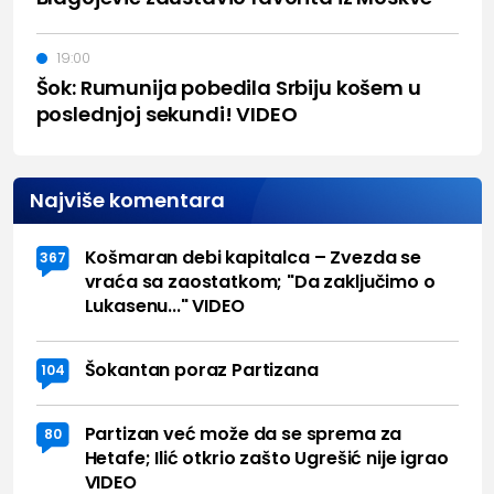
19:00
Šok: Rumunija pobedila Srbiju košem u
poslednjoj sekundi! VIDEO
Najviše komentara
Košmaran debi kapitalca – Zvezda se
367
vraća sa zaostatkom; "Da zaključimo o
Lukasenu..." VIDEO
Šokantan poraz Partizana
104
Partizan već može da se sprema za
80
Hetafe; Ilić otkrio zašto Ugrešić nije igrao
VIDEO