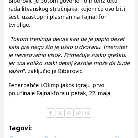
Biberović je potom govorio i o intenzitetu
rada litvanskog stručnjaka, kojem će ovo biti
šesti uzastopni plasman na Fajnal-for
Evrolige.
"
Tokom treninga deluje kao da je popio deset
kafa pre nego što je ušao u dvoranu. Intenzitet
je neverovatno visok. Primećuje svaku grešku,
jer zna koliko svaki detalj kasnije može da bude
važan
", zaključio je Biberović.
Fenerbahče i Olimpijakos igraju prvo
polufinale Fajnal-fora u petak, 22. maja.
Tagovi: