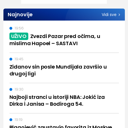
Najnovije
Vidi sve
19:56
UŽIVO
Zvezdi Pazar pred očima, u
mislima Hapoel – SASTAVI
19:45
Zidanov sin posle Mundijala završio u
drugoj ligi
19:30
Najboji stranci u istoriji NBA: Jokić iza
Dirka i Janisa – Bodiroga 54.
19:19
Blagojević zaustavio favorita iz Moskve