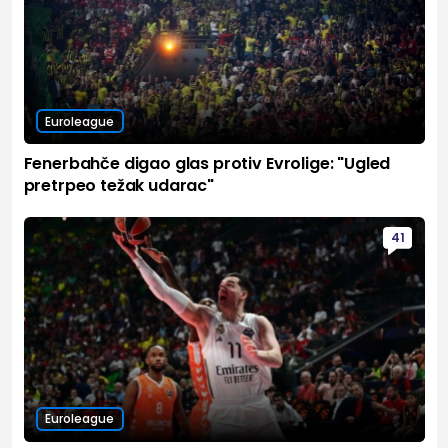
Euroleague
Fenerbahče digao glas protiv Evrolige: "Ugled
pretrpeo težak udarac"
41
Euroleague