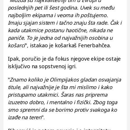
"
Možda su najkvalitetniji tim u Evropi u
poslednjih pet ili šest godina. Uvek su među
najboljim ekipama i veoma ih poštujemo.
Imaju sjajan sistem i tačno znaju šta rade. Čak i
kada utakmice postanu haotične, nikada ne
paniče. To je jedna od najvažnijih osobina u
košarci
", istakao je košarkaš Fenerbahčea.
Ipak, poručio je da fokus njegove ekipe ostaje
isključivo na sopstvenoj igri.
"
Znamo koliko je Olimpijakos gladan osvajanja
titule, ali najvažnije je šta mi mislimo i kako
pristupamo utakmici. Šaras nas priprema
izuzetno dobro, i mentalno i fizički. Zbog toga
smo spremni da se borimo protiv svakoga ko
izađe na teren
".