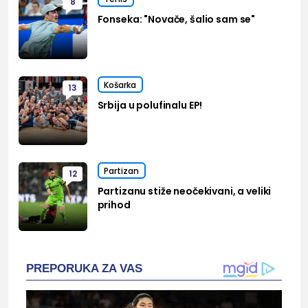
8
Fonseka: "Novače, šalio sam se"
Košarka
13
Srbija u polufinalu EP!
Partizan
12
Partizanu stiže neočekivani, a veliki
prihod
PREPORUKA ZA VAS