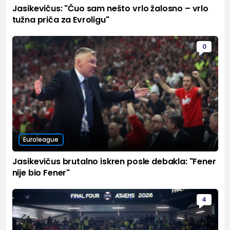
Jasikevičus: "Čuo sam nešto vrlo žalosno – vrlo
tužna priča za Evroligu"
0
Euroleague
Jasikevičus brutalno iskren posle debakla: "Fener
nije bio Fener"
4