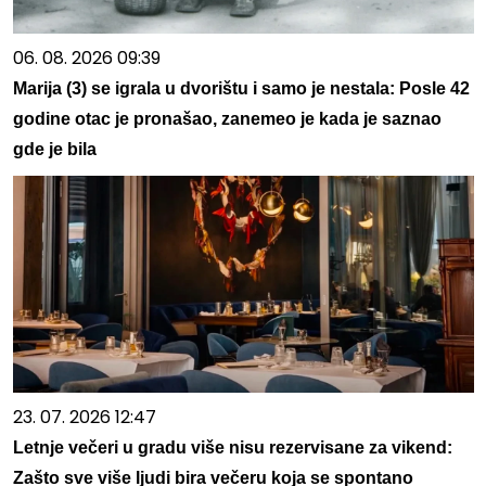
06. 08. 2026 09:39
Marija (3) se igrala u dvorištu i samo je nestala: Posle 42
godine otac je pronašao, zanemeo je kada je saznao
gde je bila
23. 07. 2026 12:47
Letnje večeri u gradu više nisu rezervisane za vikend:
Zašto sve više ljudi bira večeru koja se spontano