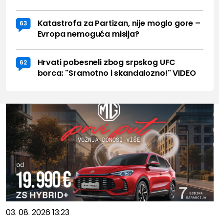
Katastrofa za Partizan, nije moglo gore –
63
Evropa nemoguća misija?
Hrvati pobesneli zbog srpskog UFC
62
borca: "Sramotno i skandalozno!" VIDEO
03. 08. 2026 13:23