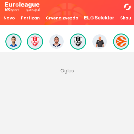
Novo
Partizan
Crvena zvezda
Skaut