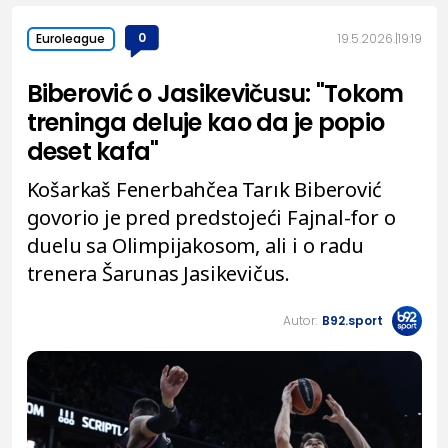
0
19.5.2026.
19:19
Euroleague
Biberović o Jasikevičusu: "Tokom
treninga deluje kao da je popio
deset kafa"
Košarkaš Fenerbahčea Tarık Biberović
govorio je pred predstojeći Fajnal-for o
duelu sa Olimpijakosom, ali i o radu
trenera Šarunas Jasikevičus.
Autor:
B92.sport