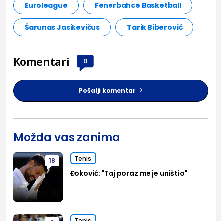
Euroleague
Fenerbahce Basketball
Šarunas Jasikevičus
Tarik Biberović
Komentari
0
Pošalji komentar
Možda vas zanima
Tenis
18
Đoković: "Taj poraz me je uništio"
Tenis