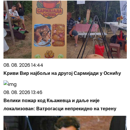
08. 08. 2026 14:44
Kриви Вир најбољи на другој Сармијади у Оснићу
08. 08. 2026 13:46
Велики пожар код Књажевца и даље није
локализован: Ватрогасци непрекидно на терену