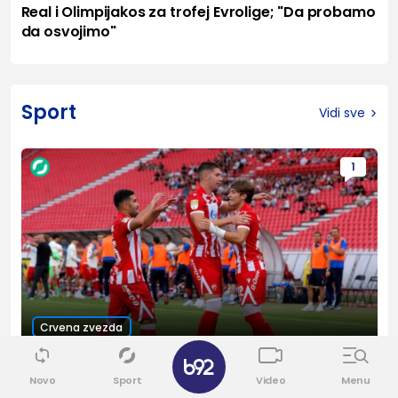
Real i Olimpijakos za trofej Evrolige; "Da probamo
da osvojimo"
Sport
Vidi sve
1
Crvena zvezda
✕
UŽIVO
Zvezdi Pazar pred očima, u
Novo
Sport
Video
Menu
mislima Hapoel – SASTAVI