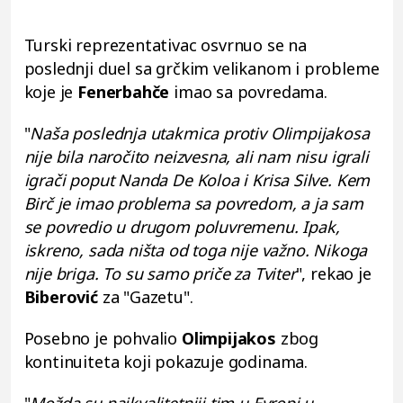
Turski reprezentativac osvrnuo se na
poslednji duel sa grčkim velikanom i probleme
koje je
Fenerbahče
imao sa povredama.
"
Naša poslednja utakmica protiv Olimpijakosa
nije bila naročito neizvesna, ali nam nisu igrali
igrači poput Nanda De Koloa i Krisa Silve. Kem
Birč je imao problema sa povredom, a ja sam
se povredio u drugom poluvremenu. Ipak,
iskreno, sada ništa od toga nije važno. Nikoga
nije briga. To su samo priče za Tviter
", rekao je
Biberović
za "Gazetu".
Posebno je pohvalio
Olimpijakos
zbog
kontinuiteta koji pokazuje godinama.