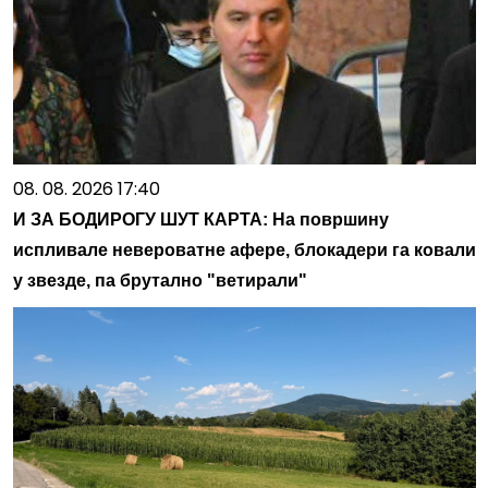
08. 08. 2026 17:40
И ЗА БОДИРОГУ ШУТ КАРТА: На површину
испливале невероватне афере, блокадери га ковали
у звезде, па брутално "ветирали"